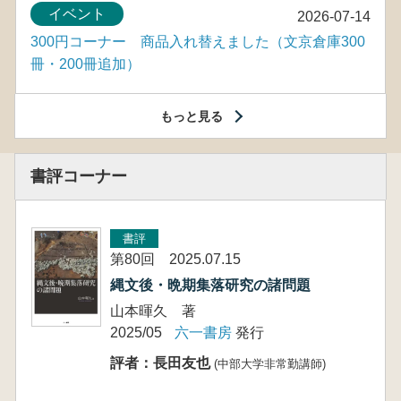
イベント
2026-07-14
300円コーナー 商品入れ替えました（文京倉庫300
冊・200冊追加）
もっと見る
書評コーナー
書評
第80回 2025.07.15
縄文後・晩期集落研究の諸問題
山本暉久 著
2025/05
六一書房
発行
評者：長田友也
(中部大学非常勤講師)