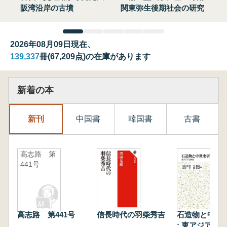
阪湾沿岸の古墳
関東弥生後期社会の研究
2026年08月09日現在、
139,337
冊(67,209点)の在庫があります
新着の本
新刊
中国書
韓国書
古書
高志路 第
441号
高志路 第441号
信長時代の羽柴秀吉
石造物と中世
: 東アジアと