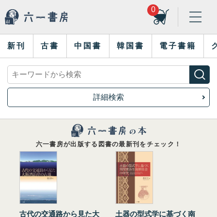
0
新刊
古書
中国書
韓国書
電子書籍
詳細検索
六一書房が出版する図書の最新刊をチェック！
古代の交通路から見た大
土器の型式学に基づく南