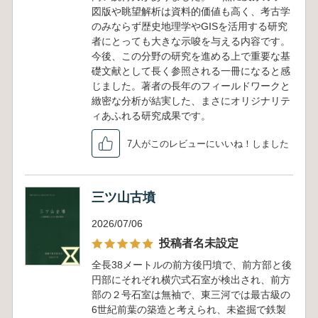
図版や眺望解析は資料的価値も高く、考古学
のみならず歴史地理学やGISを活用する研究
者にとっても大きな示唆を与える内容です。
今後、この分野の研究を進める上で重要な基
礎文献として長く参照される一冊になると感
じました。著者の長年のフィールドワークと
緻密な分析が結実した、まさにオリジナリテ
ィあふれる研究成果です。
7人がこのレビューにいいね！しました
三ツ山古墳
2026/07/06
投稿者名未設定
全長38メートルの前方後円墳で、前方部と後
円部にそれぞれ横穴式石室が検出され、前方
部の２号石室は無袖で、東三河では最古級の
6世紀前葉の築造と考えられ、未盗掘で鉄製