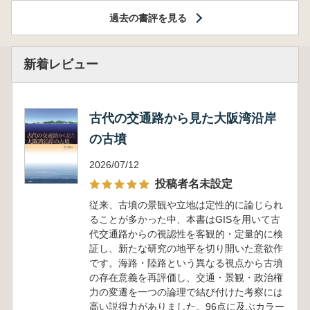
過去の書評を見る
新着レビュー
古代の交通路から見た大阪湾沿岸
の古墳
2026/07/12
投稿者名未設定
従来、古墳の景観や立地は定性的に論じられ
ることが多かった中、本書はGISを用いて古
代交通路からの視認性を客観的・定量的に検
証し、新たな研究の地平を切り開いた意欲作
です。海路・陸路という異なる視点から古墳
の存在意義を再評価し、交通・景観・政治権
力の変遷を一つの論理で結び付けた考察には
高い説得力がありました。96点に及ぶカラー