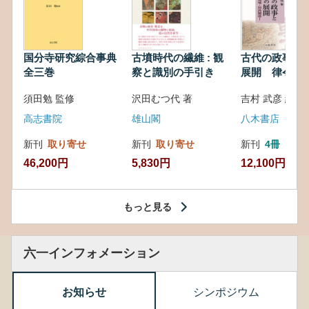
国分寺研究綜合事典
古墳時代の繊維 : 観
古代の政事と
全三巻
察と識別の手引き
展開 律令・
対外関係
須田勉 監修
沢田むつ代 著
吉村 武彦 編集
高志書院
雄山閣
八木書店
新刊
取り寄せ
新刊
取り寄せ
新刊
4冊
46,200円
5,830円
12,100円
もっと見る
六一インフォメーション
お知らせ
シンポジウム