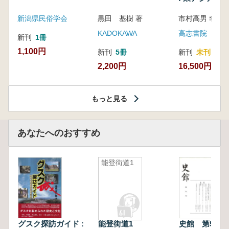
新潟県民俗学会
黒田 基樹 著
KADOKAWA
高志書院
新刊
1冊
1,100円
新刊
5冊
新刊
未刊
2,200円
16,500円
もっと見る
あなたへのおすすめ
能登街道1
グスク探訪ガイド :
能登街道1
史館 第9号