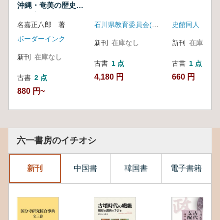
沖縄・奄美の歴史文
化遺産「城」
名嘉正八郎 著
石川県教育委員会(石川史書刊行会)
史館同人
ボーダーインク
新刊
在庫なし
新刊
在庫なし
新刊
在庫なし
古書
1 点
古書
1 点
4,180 円
660 円
古書
2 点
880 円~
六一書房のイチオシ
新刊
中国書
韓国書
電子書籍