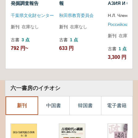
発掘調査報告
報
АЗИЯ И СК
(中央アジアと
千葉県文化財センター
秋田県教育委員会
Н.Л. Членова
イ ) 1
新刊
在庫なし
新刊
在庫なし
新刊
在庫なし
古書
3 点
古書
1 点
792 円~
633 円
古書
1 点
3,300 円
六一書房のイチオシ
新刊
中国書
韓国書
電子書籍