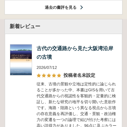
過去の書評を見る
新着レビュー
古代の交通路から見た大阪湾沿岸
の古墳
2026/07/12
投稿者名未設定
従来、古墳の景観や立地は定性的に論じられ
ることが多かった中、本書はGISを用いて古
代交通路からの視認性を客観的・定量的に検
証し、新たな研究の地平を切り開いた意欲作
です。海路・陸路という異なる視点から古墳
の存在意義を再評価し、交通・景観・政治権
力の変遷を一つの論理で結び付けた考察には
高い説得力がありました。96点に及ぶカラー