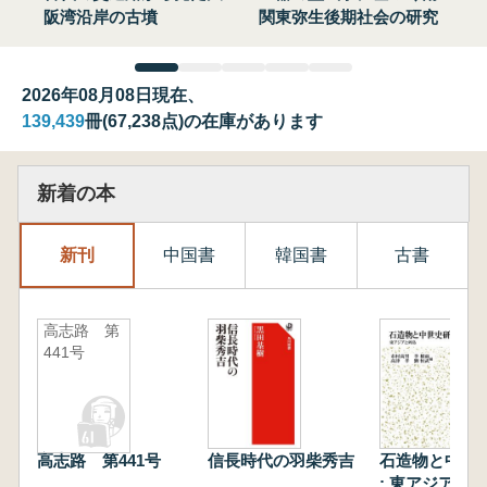
阪湾沿岸の古墳
関東弥生後期社会の研究
2026年08月08日現在、
139,439
冊(67,238点)の在庫があります
新着の本
新刊
中国書
韓国書
古書
高志路 第
441号
高志路 第441号
信長時代の羽柴秀吉
石造物と中世
: 東アジアと