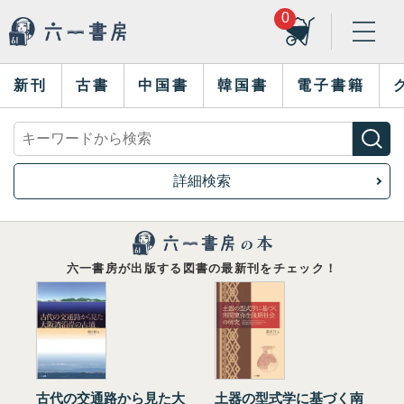
0
新刊
古書
中国書
韓国書
電子書籍
詳細検索
六一書房が出版する図書の最新刊をチェック！
古代の交通路から見た大
土器の型式学に基づく南