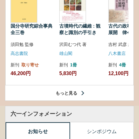
国分寺研究綜合事典
古墳時代の繊維 : 観
古代の政事と
全三巻
察と識別の手引き
展開 律令・
対外関係
須田勉 監修
沢田むつ代 著
吉村 武彦 編集
高志書院
雄山閣
八木書店
新刊
取り寄せ
新刊
1冊
新刊
4冊
46,200円
5,830円
12,100円
もっと見る
六一インフォメーション
お知らせ
シンポジウム