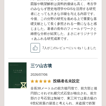
図版や眺望解析は資料的価値も高く、考古学
のみならず歴史地理学やGISを活用する研究
者にとっても大きな示唆を与える内容です。
今後、この分野の研究を進める上で重要な基
礎文献として長く参照される一冊になると感
じました。著者の長年のフィールドワークと
緻密な分析が結実した、まさにオリジナリテ
ィあふれる研究成果です。
7人がこのレビューにいいね！しました
三ツ山古墳
2026/07/06
投稿者名未設定
全長38メートルの前方後円墳で、前方部と後
円部にそれぞれ横穴式石室が検出され、前方
部の２号石室は無袖で、東三河では最古級の
6世紀前葉の築造と考えられ、未盗掘で鉄製