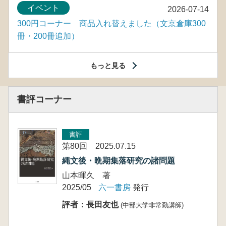
イベント
2026-07-14
300円コーナー 商品入れ替えました（文京倉庫300
冊・200冊追加）
もっと見る
書評コーナー
書評
第80回 2025.07.15
縄文後・晩期集落研究の諸問題
山本暉久 著
2025/05
六一書房
発行
評者：長田友也
(中部大学非常勤講師)