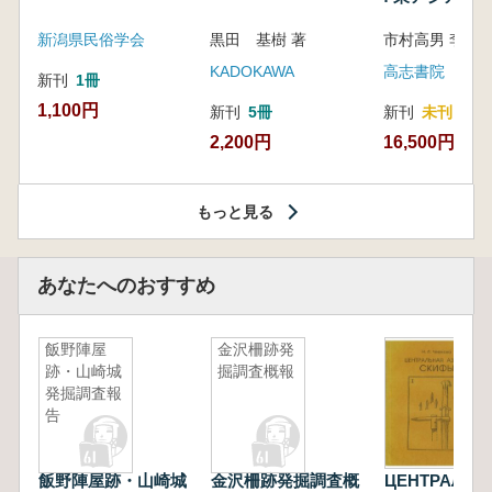
新潟県民俗学会
黒田 基樹 著
KADOKAWA
高志書院
新刊
1冊
1,100円
新刊
5冊
新刊
未刊
2,200円
16,500円
もっと見る
あなたへのおすすめ
飯野陣屋
金沢柵跡発
跡・山崎城
掘調査概報
発掘調査報
告
飯野陣屋跡・山崎城
金沢柵跡発掘調査概
ЦЕНТРАЛЬН