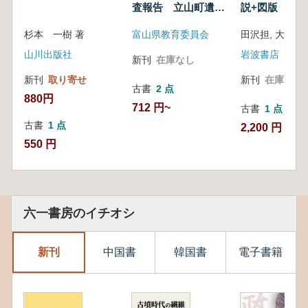
査報告 立山町遺構
説+図版
編
杉本 一樹 著
富山県教育委員会
田沢担, 大岡実
山川出版社
岩波書店
新刊
在庫なし
新刊
取り寄せ
新刊
在庫なし
古書
2 点
880円
712 円~
古書
1 点
古書
1 点
2,200 円
550 円
六一書房のイチオシ
新刊
中国書
韓国書
電子書籍