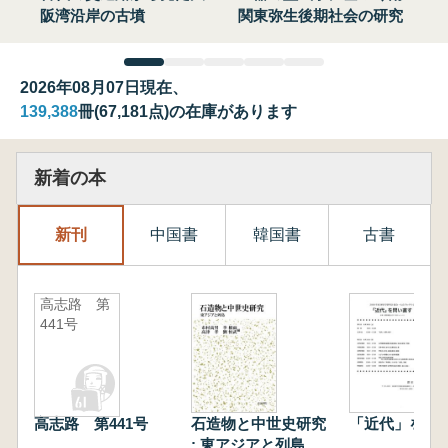
阪湾沿岸の古墳
関東弥生後期社会の研究
2026年08月07日現在、
139,388
冊(67,181点)の在庫があります
新着の本
新刊
中国書
韓国書
古書
高志路 第
441号
高志路 第441号
石造物と中世史研究
「近代」を問
: 東アジアと列島