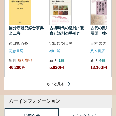
国分寺研究綜合事典
古墳時代の繊維 : 観
古代の政事と
全三巻
察と識別の手引き
展開 律令・
対外関係
須田勉 監修
沢田むつ代 著
吉村 武彦 編集
高志書院
雄山閣
八木書店
新刊
取り寄せ
新刊
1冊
新刊
4冊
46,200円
5,830円
12,100円
もっと見る
六一インフォメーション
お知らせ
シンポジウム