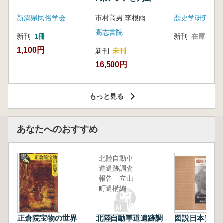
新潟県民俗学会
市村高男 李根雨 高津孝 劉恒武 編
歴史学研究会
高志書院
新刊
1冊
新刊
在庫なし
1,100円
新刊
未刊
16,500円
もっと見る
あなたへのおすすめ
北陸自動車
道遺跡調査
報告 立山
町遺構編
正倉院宝物の世界
北陸自動車道遺跡調
図説日本美術