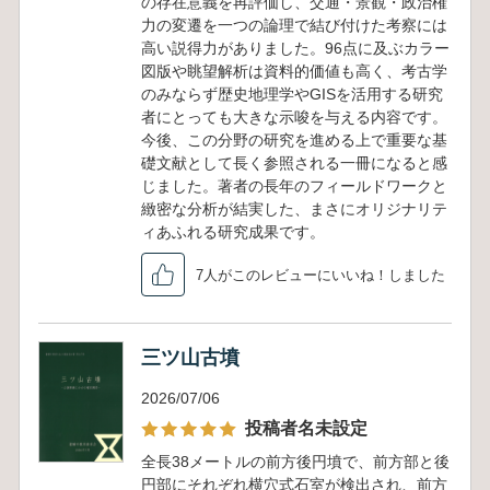
の存在意義を再評価し、交通・景観・政治権
力の変遷を一つの論理で結び付けた考察には
高い説得力がありました。96点に及ぶカラー
図版や眺望解析は資料的価値も高く、考古学
のみならず歴史地理学やGISを活用する研究
者にとっても大きな示唆を与える内容です。
今後、この分野の研究を進める上で重要な基
礎文献として長く参照される一冊になると感
じました。著者の長年のフィールドワークと
緻密な分析が結実した、まさにオリジナリテ
ィあふれる研究成果です。
7人がこのレビューにいいね！しました
三ツ山古墳
2026/07/06
投稿者名未設定
全長38メートルの前方後円墳で、前方部と後
円部にそれぞれ横穴式石室が検出され、前方