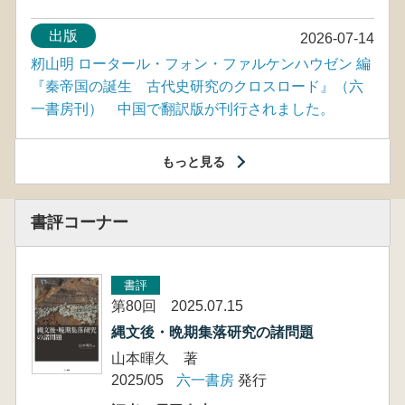
出版
2026-07-14
籾山明 ロータール・フォン・ファルケンハウゼン 編
『秦帝国の誕生 古代史研究のクロスロード』（六
一書房刊） 中国で翻訳版が刊行されました。
もっと見る
書評コーナー
書評
第80回 2025.07.15
縄文後・晩期集落研究の諸問題
山本暉久 著
2025/05
六一書房
発行