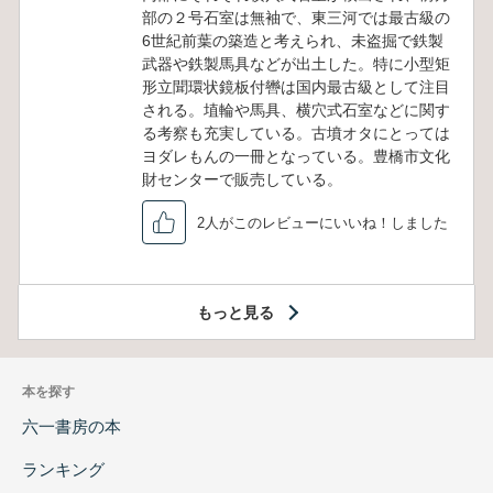
部の２号石室は無袖で、東三河では最古級の
6世紀前葉の築造と考えられ、未盗掘で鉄製
武器や鉄製馬具などが出土した。特に小型矩
形立聞環状鏡板付轡は国内最古級として注目
される。埴輪や馬具、横穴式石室などに関す
る考察も充実している。古墳オタにとっては
ヨダレもんの一冊となっている。豊橋市文化
財センターで販売している。
2人がこのレビューにいいね！しました
もっと見る
本を探す
六一書房の本
ランキング