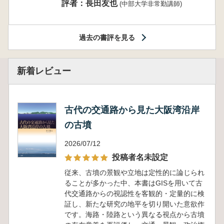
評者：長田友也
(中部大学非常勤講師)
過去の書評を見る
新着レビュー
古代の交通路から見た大阪湾沿岸
の古墳
2026/07/12
投稿者名未設定
従来、古墳の景観や立地は定性的に論じられ
ることが多かった中、本書はGISを用いて古
代交通路からの視認性を客観的・定量的に検
証し、新たな研究の地平を切り開いた意欲作
です。海路・陸路という異なる視点から古墳