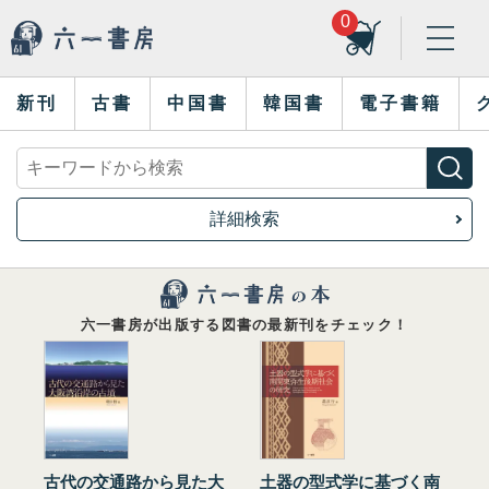
0
新刊
古書
中国書
韓国書
電子書籍
詳細検索
六一書房が出版する図書の最新刊をチェック！
古代の交通路から見た大
土器の型式学に基づく南