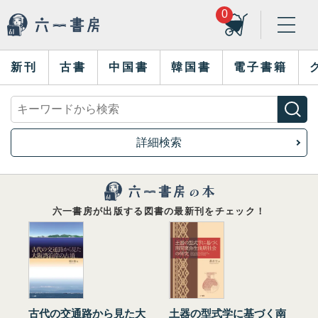
0
新刊
古書
中国書
韓国書
電子書籍
詳細検索
六一書房が出版する図書の最新刊をチェック！
古代の交通路から見た大
土器の型式学に基づく南