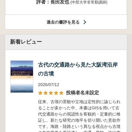
評者：長田友也
(中部大学非常勤講師)
過去の書評を見る
新着レビュー
古代の交通路から見た大阪湾沿岸
の古墳
2026/07/12
投稿者名未設定
従来、古墳の景観や立地は定性的に論じられ
ることが多かった中、本書はGISを用いて古
代交通路からの視認性を客観的・定量的に検
証し、新たな研究の地平を切り開いた意欲作
です。海路・陸路という異なる視点から古墳