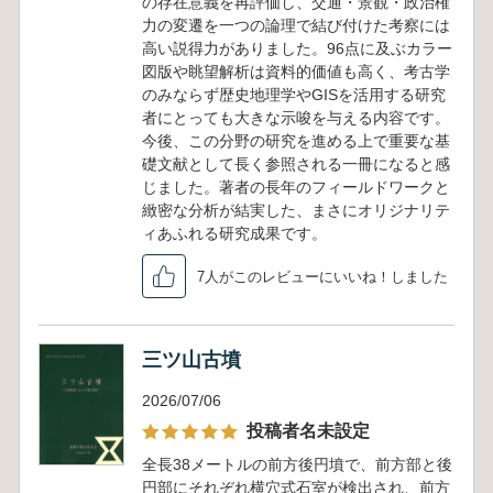
の存在意義を再評価し、交通・景観・政治権
力の変遷を一つの論理で結び付けた考察には
高い説得力がありました。96点に及ぶカラー
図版や眺望解析は資料的価値も高く、考古学
のみならず歴史地理学やGISを活用する研究
者にとっても大きな示唆を与える内容です。
今後、この分野の研究を進める上で重要な基
礎文献として長く参照される一冊になると感
じました。著者の長年のフィールドワークと
緻密な分析が結実した、まさにオリジナリテ
ィあふれる研究成果です。
7人がこのレビューにいいね！しました
三ツ山古墳
2026/07/06
投稿者名未設定
全長38メートルの前方後円墳で、前方部と後
円部にそれぞれ横穴式石室が検出され、前方