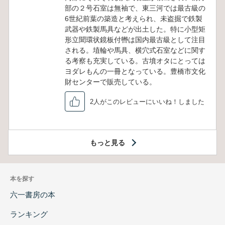
部の２号石室は無袖で、東三河では最古級の
6世紀前葉の築造と考えられ、未盗掘で鉄製
武器や鉄製馬具などが出土した。特に小型矩
形立聞環状鏡板付轡は国内最古級として注目
される。埴輪や馬具、横穴式石室などに関す
る考察も充実している。古墳オタにとっては
ヨダレもんの一冊となっている。豊橋市文化
財センターで販売している。
2人がこのレビューにいいね！しました
もっと見る
本を探す
六一書房の本
ランキング