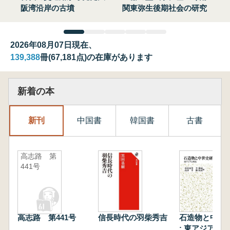
阪湾沿岸の古墳
関東弥生後期社会の研究
2026年08月07日現在、
139,388
冊(67,181点)の在庫があります
新着の本
新刊
中国書
韓国書
古書
高志路 第
441号
高志路 第441号
信長時代の羽柴秀吉
石造物と中世
: 東アジアと