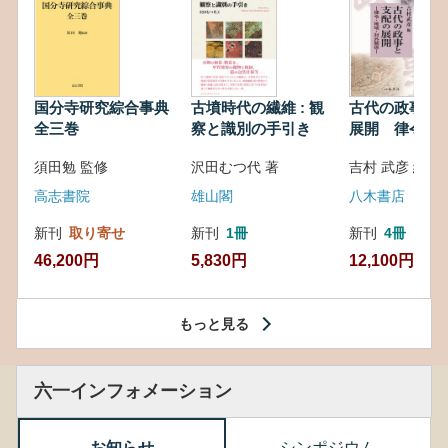
国分寺研究綜合事典
古墳時代の繊維 : 観
古代の政事と
全三巻
察と識別の手引き
展開 律令・
対外関係
須田勉 監修
沢田むつ代 著
吉村 武彦 編集
高志書院
雄山閣
八木書店
新刊
取り寄せ
新刊
1冊
新刊
4冊
46,200円
5,830円
12,100円
もっと見る
六一インフォメーション
お知らせ
シンポジウム