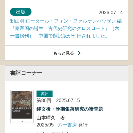
出版
2026-07-14
籾山明 ロータール・フォン・ファルケンハウゼン 編
『秦帝国の誕生 古代史研究のクロスロード』（六
一書房刊） 中国で翻訳版が刊行されました。
もっと見る
書評コーナー
書評
第80回 2025.07.15
縄文後・晩期集落研究の諸問題
山本暉久 著
2025/05
六一書房
発行