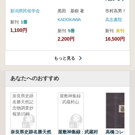
新潟県民俗学会
黒田 基樹 著
KADOKAWA
高志書院
新刊
1冊
1,100円
新刊
5冊
新刊
未刊
2,200円
16,500円
もっと見る
あなたへのおすすめ
奈良県史跡
屋敷神集録
名勝天然記
: 武蔵村山
念物調査抄
報第15輯
奈良県史跡名勝天然
屋敷神集録 : 武蔵村
高橋コレクシ