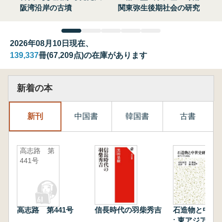
阪湾沿岸の古墳
関東弥生後期社会の研究
2026年08月10日現在、
139,337
冊(67,209点)の在庫があります
新着の本
新刊
中国書
韓国書
古書
高志路 第
441号
高志路 第441号
信長時代の羽柴秀吉
石造物と中世
: 東アジアと