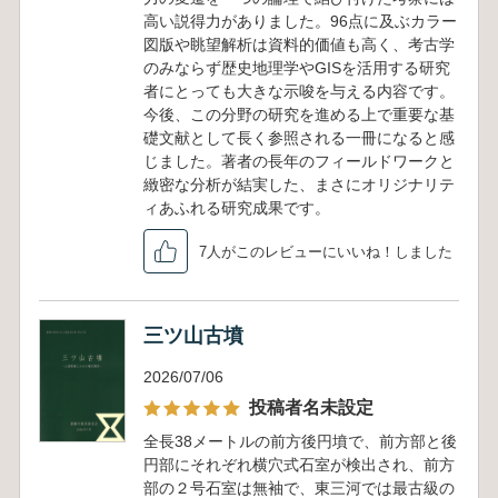
高い説得力がありました。96点に及ぶカラー
図版や眺望解析は資料的価値も高く、考古学
のみならず歴史地理学やGISを活用する研究
者にとっても大きな示唆を与える内容です。
今後、この分野の研究を進める上で重要な基
礎文献として長く参照される一冊になると感
じました。著者の長年のフィールドワークと
緻密な分析が結実した、まさにオリジナリテ
ィあふれる研究成果です。
7人がこのレビューにいいね！しました
三ツ山古墳
2026/07/06
投稿者名未設定
全長38メートルの前方後円墳で、前方部と後
円部にそれぞれ横穴式石室が検出され、前方
部の２号石室は無袖で、東三河では最古級の