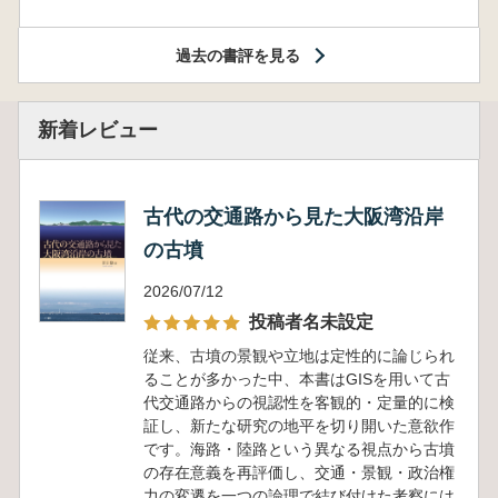
過去の書評を見る
新着レビュー
古代の交通路から見た大阪湾沿岸
の古墳
2026/07/12
投稿者名未設定
従来、古墳の景観や立地は定性的に論じられ
ることが多かった中、本書はGISを用いて古
代交通路からの視認性を客観的・定量的に検
証し、新たな研究の地平を切り開いた意欲作
です。海路・陸路という異なる視点から古墳
の存在意義を再評価し、交通・景観・政治権
力の変遷を一つの論理で結び付けた考察には