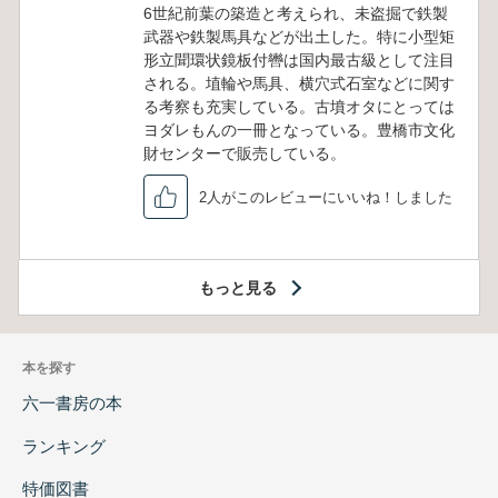
6世紀前葉の築造と考えられ、未盗掘で鉄製
武器や鉄製馬具などが出土した。特に小型矩
形立聞環状鏡板付轡は国内最古級として注目
される。埴輪や馬具、横穴式石室などに関す
る考察も充実している。古墳オタにとっては
ヨダレもんの一冊となっている。豊橋市文化
財センターで販売している。
2人がこのレビューにいいね！しました
もっと見る
本を探す
六一書房の本
ランキング
特価図書