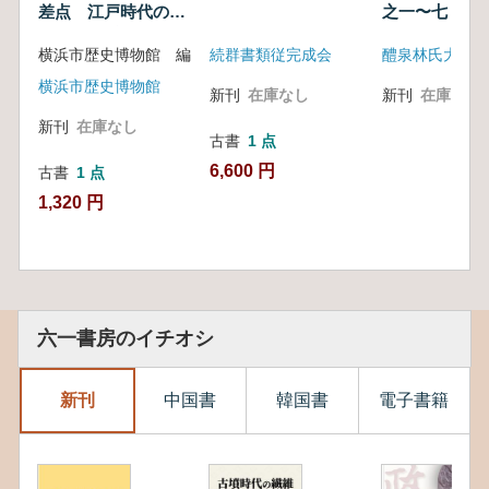
差点 江戸時代の神
之一〜七 全
奈川 横浜開港150
(古書)
横浜市歴史博物館 編
続群書類従完成会
周年記念
横浜市歴史博物館
新刊
在庫なし
新刊
在庫なし
新刊
在庫なし
古書
1 点
6,600 円
古書
1 点
1,320 円
六一書房のイチオシ
新刊
中国書
韓国書
電子書籍