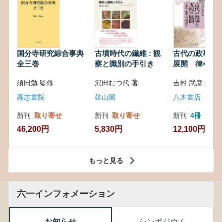
国分寺研究綜合事典
古墳時代の繊維 : 観
古代の政事と
全三巻
察と識別の手引き
展開 律令・
対外関係
須田勉 監修
沢田むつ代 著
吉村 武彦 編集
高志書院
雄山閣
八木書店
新刊
取り寄せ
新刊
取り寄せ
新刊
4冊
46,200円
5,830円
12,100円
もっと見る
六一インフォメーション
お知らせ
シンポジウム