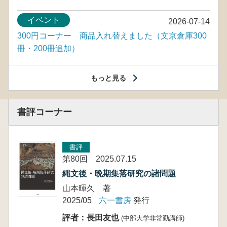
イベント
2026-07-14
300円コーナー 商品入れ替えました（文京倉庫300
冊・200冊追加）
もっと見る
書評コーナー
書評
第80回 2025.07.15
縄文後・晩期集落研究の諸問題
山本暉久 著
2025/05
六一書房
発行
評者：長田友也
(中部大学非常勤講師)