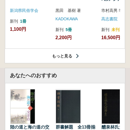
新潟県民俗学会
黒田 基樹 著
KADOKAWA
高志書院
新刊
1冊
1,100円
新刊
5冊
新刊
未刊
2,200円
16,500円
もっと見る
あなたへのおすすめ
陸の道と海の道の交
群書解題 全13冊揃
醴泉林氏大同