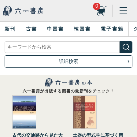
0
新刊
古書
中国書
韓国書
電子書籍
詳細検索
六一書房が出版する図書の最新刊をチェック！
古代の交通路から見た大
土器の型式学に基づく南