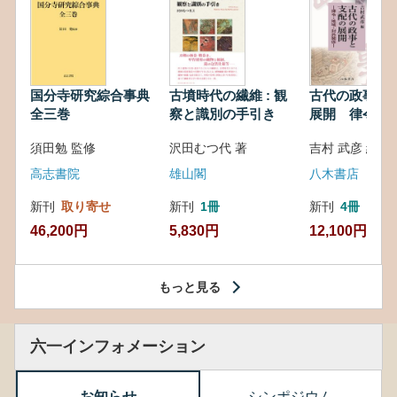
国分寺研究綜合事典
古墳時代の繊維 : 観
古代の政事と
全三巻
察と識別の手引き
展開 律令・
対外関係
須田勉 監修
沢田むつ代 著
吉村 武彦 編集
高志書院
雄山閣
八木書店
新刊
取り寄せ
新刊
1冊
新刊
4冊
46,200円
5,830円
12,100円
もっと見る
六一インフォメーション
お知らせ
シンポジウム