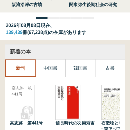
阪湾沿岸の古墳
関東弥生後期社会の研究
2026年08月08日現在、
139,439
冊(67,238点)の在庫があります
新着の本
新刊
中国書
韓国書
古書
高志路 第
441号
高志路 第441号
信長時代の羽柴秀吉
石造物と中世
: 東アジアと