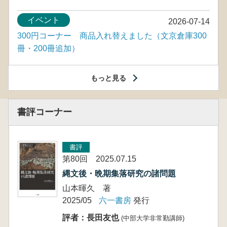
イベント
2026-07-14
300円コーナー 商品入れ替えました（文京倉庫300
冊・200冊追加）
もっと見る
書評コーナー
書評
第80回 2025.07.15
縄文後・晩期集落研究の諸問題
山本暉久 著
2025/05
六一書房
発行
評者：長田友也
(中部大学非常勤講師)