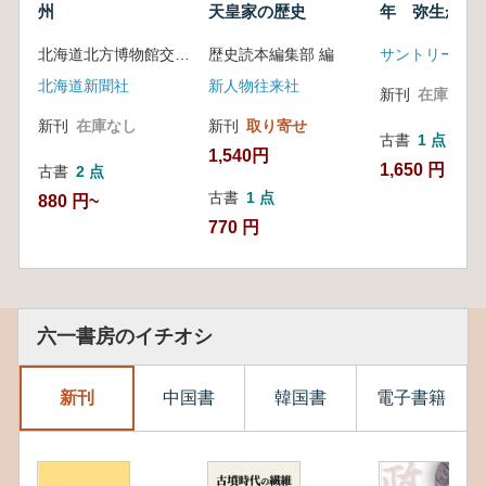
州
天皇家の歴史
年 弥生から
で
北海道北方博物館交流協会 編
歴史読本編集部 編
サントリー美術
北海道新聞社
新人物往来社
新刊
在庫なし
新刊
在庫なし
新刊
取り寄せ
古書
1 点
1,540円
1,650 円
古書
2 点
古書
1 点
880 円~
770 円
六一書房のイチオシ
新刊
中国書
韓国書
電子書籍