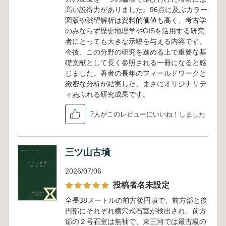
高い説得力がありました。96点に及ぶカラー
図版や眺望解析は資料的価値も高く、考古学
のみならず歴史地理学やGISを活用する研究
者にとっても大きな示唆を与える内容です。
今後、この分野の研究を進める上で重要な基
礎文献として長く参照される一冊になると感
じました。著者の長年のフィールドワークと
緻密な分析が結実した、まさにオリジナリテ
ィあふれる研究成果です。
7人がこのレビューにいいね！しました
三ツ山古墳
2026/07/06
投稿者名未設定
全長38メートルの前方後円墳で、前方部と後
円部にそれぞれ横穴式石室が検出され、前方
部の２号石室は無袖で、東三河では最古級の