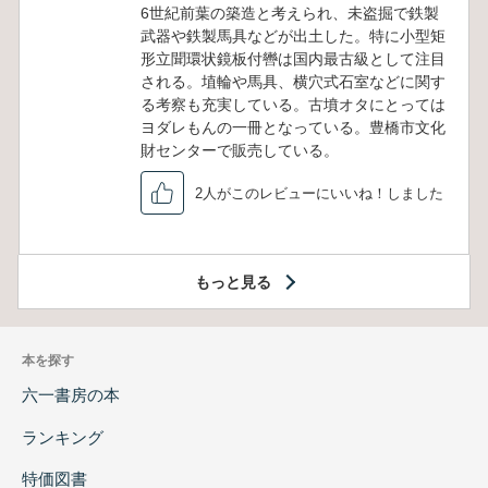
6世紀前葉の築造と考えられ、未盗掘で鉄製
武器や鉄製馬具などが出土した。特に小型矩
形立聞環状鏡板付轡は国内最古級として注目
される。埴輪や馬具、横穴式石室などに関す
る考察も充実している。古墳オタにとっては
ヨダレもんの一冊となっている。豊橋市文化
財センターで販売している。
2人がこのレビューにいいね！しました
もっと見る
本を探す
六一書房の本
ランキング
特価図書