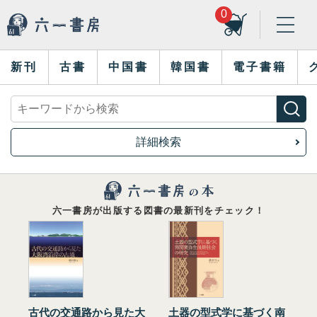
0
新刊
古書
中国書
韓国書
電子書籍
詳細検索
六一書房が出版する図書の最新刊をチェック！
古代の交通路から見た大
土器の型式学に基づく南