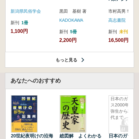
新潟県民俗学会
黒田 基樹 著
KADOKAWA
高志書院
新刊
1冊
1,100円
新刊
5冊
新刊
未刊
2,200円
16,500円
もっと見る
あなたへのおすすめ
日本のガラ
ス2000年
弥生から現
代まで
20世紀夜明けの沿海
総図解 よくわかる
日本のガラス20