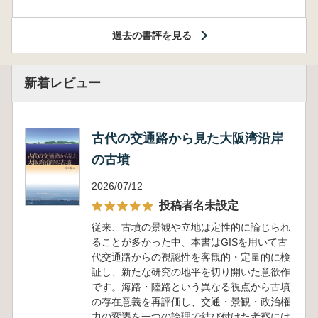
過去の書評を見る
新着レビュー
古代の交通路から見た大阪湾沿岸
の古墳
2026/07/12
投稿者名未設定
従来、古墳の景観や立地は定性的に論じられ
ることが多かった中、本書はGISを用いて古
代交通路からの視認性を客観的・定量的に検
証し、新たな研究の地平を切り開いた意欲作
です。海路・陸路という異なる視点から古墳
の存在意義を再評価し、交通・景観・政治権
力の変遷を一つの論理で結び付けた考察には