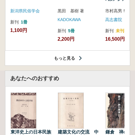
新潟県民俗学会
黒田 基樹 著
KADOKAWA
高志書院
新刊
1冊
1,100円
新刊
5冊
新刊
未刊
2,200円
16,500円
もっと見る
あなたへのおすすめ
東洋史上の日本民族
建築文化の交流 中
鎌倉 禅の源