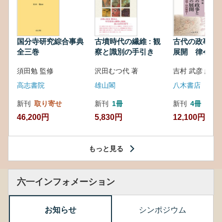
国分寺研究綜合事典
古墳時代の繊維 : 観
古代の政事と
全三巻
察と識別の手引き
展開 律令・
対外関係
須田勉 監修
沢田むつ代 著
吉村 武彦 編集
高志書院
雄山閣
八木書店
新刊
取り寄せ
新刊
1冊
新刊
4冊
46,200円
5,830円
12,100円
もっと見る
六一インフォメーション
お知らせ
シンポジウム