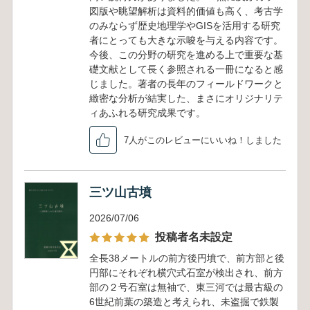
図版や眺望解析は資料的価値も高く、考古学
のみならず歴史地理学やGISを活用する研究
者にとっても大きな示唆を与える内容です。
今後、この分野の研究を進める上で重要な基
礎文献として長く参照される一冊になると感
じました。著者の長年のフィールドワークと
緻密な分析が結実した、まさにオリジナリテ
ィあふれる研究成果です。
7人がこのレビューにいいね！しました
三ツ山古墳
2026/07/06
投稿者名未設定
全長38メートルの前方後円墳で、前方部と後
円部にそれぞれ横穴式石室が検出され、前方
部の２号石室は無袖で、東三河では最古級の
6世紀前葉の築造と考えられ、未盗掘で鉄製