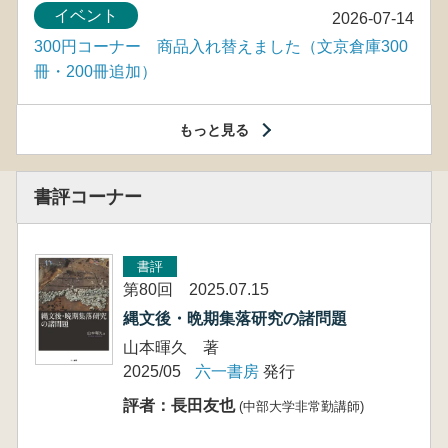
イベント
2026-07-14
300円コーナー 商品入れ替えました（文京倉庫300
冊・200冊追加）
もっと見る
書評コーナー
書評
第80回 2025.07.15
縄文後・晩期集落研究の諸問題
山本暉久 著
2025/05
六一書房
発行
評者：長田友也
(中部大学非常勤講師)