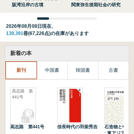
阪湾沿岸の古墳
関東弥生後期社会の研究
2026年08月08日現在、
139,391
冊(67,226点)の在庫があります
新着の本
新刊
中国書
韓国書
古書
高志路 第
441号
高志路 第441号
信長時代の羽柴秀吉
石造物と中世
: 東アジアと