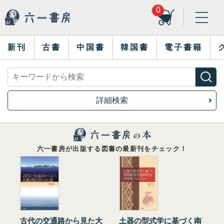
0
新刊
古書
中国書
韓国書
電子書籍
詳細検索
六一書房が出版する図書の最新刊をチェック！
古代の交通路から見た大
土器の型式学に基づく南