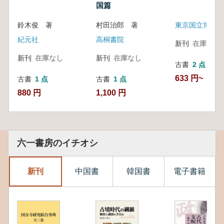
国篇
鈴木俊 著
村田治郎 著
東京国立博物館
紀元社
高桐書院
新刊
在庫なし
新刊
在庫なし
新刊
在庫なし
古書
2 点
633 円~
古書
1 点
古書
1 点
880 円
1,100 円
六一書房のイチオシ
新刊
中国書
韓国書
電子書籍