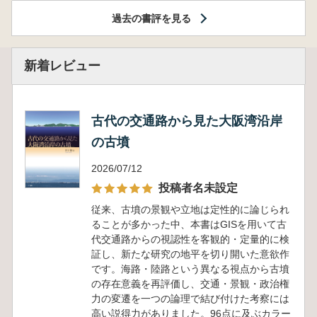
過去の書評を見る
新着レビュー
古代の交通路から見た大阪湾沿岸
の古墳
2026/07/12
投稿者名未設定
従来、古墳の景観や立地は定性的に論じられ
ることが多かった中、本書はGISを用いて古
代交通路からの視認性を客観的・定量的に検
証し、新たな研究の地平を切り開いた意欲作
です。海路・陸路という異なる視点から古墳
の存在意義を再評価し、交通・景観・政治権
力の変遷を一つの論理で結び付けた考察には
高い説得力がありました。96点に及ぶカラー