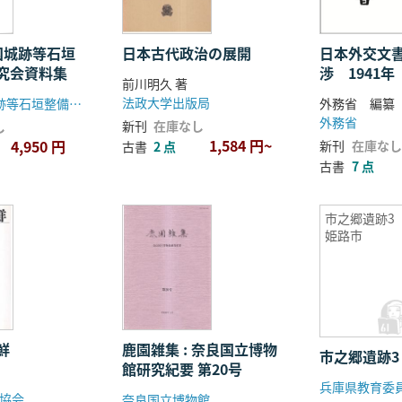
国城跡等石垣
日本古代政治の展開
日本外交文
究会資料集
渉 1941
前川明久 著
法政大学出版局
第1回全国城跡等石垣整備調査研究会実行委員会事務局
外務省 編纂
外務省
新刊
在庫なし
し
1,584 円~
4,950 円
新刊
在庫なし
古書
2 点
古書
7 点
市之郷遺跡
姫路市
鮮
鹿園雑集 : 奈良国立博物
市之郷遺跡
館研究紀要 第20号
兵庫県教育委
協会
奈良国立博物館