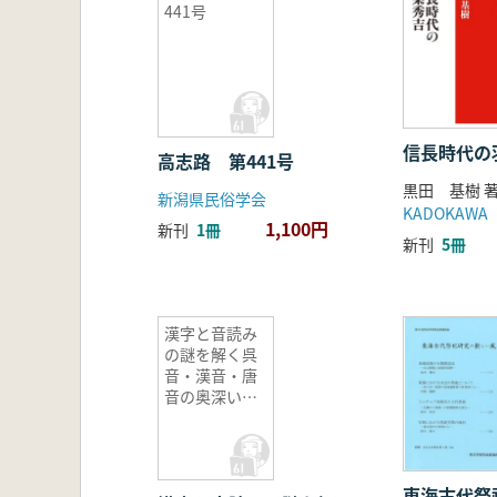
441号
信長時代の
高志路 第441号
黒田 基樹 
新潟県民俗学会
KADOKAWA
1,100円
新刊
1冊
新刊
5冊
漢字と音読み
の謎を解く呉
音・漢音・唐
音の奥深い世
界
東海古代祭