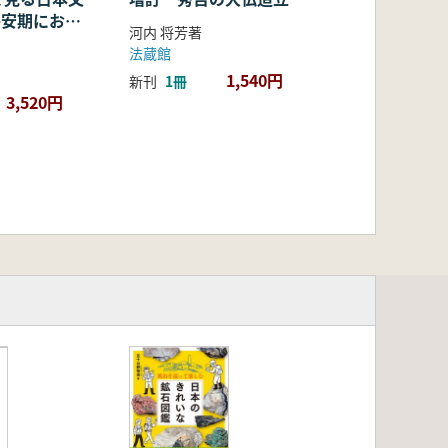
・平安期におけ
河内 将芳著
容・融合・展
法蔵館
1,540円
新刊
1冊
3,520円