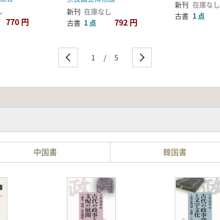
新刊
在庫なし
し
新刊
在庫なし
古書
1 点
770 円
792 円
古書
1 点
1
/
5
中国書
韓国書