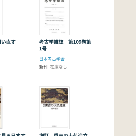
問い直す
考古学雑誌 第109巻第
1号
日本考古学会
新刊
在庫なし
て見る日本文
増訂 秀吉の大仏造立