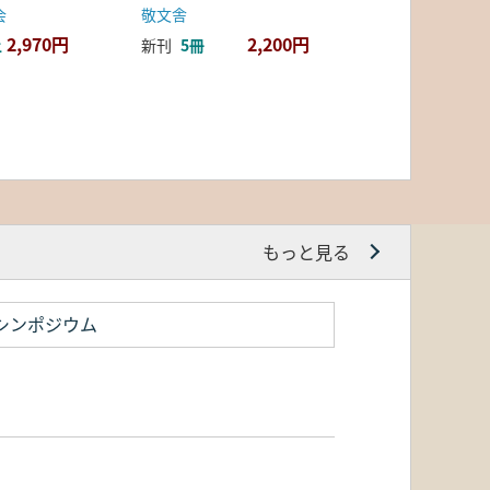
会
敬文舎
2,970円
2,200円
上
新刊
5冊
もっと見る
シンポジウム