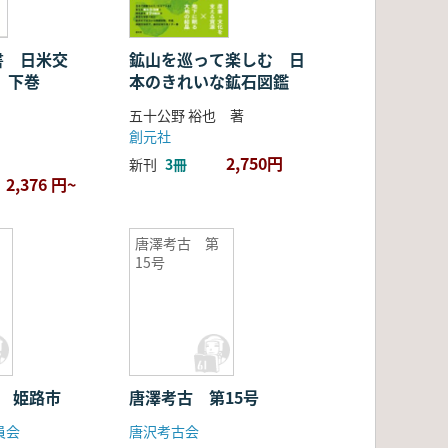
書 日米交
鉱山を巡って楽しむ 日
年 下巻
本のきれいな鉱石図鑑
五十公野 裕也 著
創元社
2,750円
新刊
3冊
2,376 円~
3
唐澤考古 第
15号
3 姫路市
唐澤考古 第15号
員会
唐沢考古会