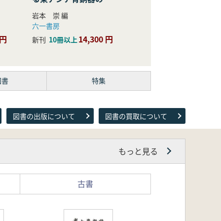
際的研究
岩本 崇 編
六一書房
 円
14,300 円
新刊
10冊以上
図書
特集
図書の出版について
図書の買取について
もっと見る
古書