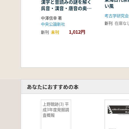
漢字と音読みの謎を解く
い風
呉音・漢音・唐音の奥深
い世界
考古学研究会
中澤信幸 著
新刊
在庫な
中央公論新社
1,012円
新刊
未刊
あなたにおすすめの本
上野館跡(3) 平
成3年度発掘調
査概報