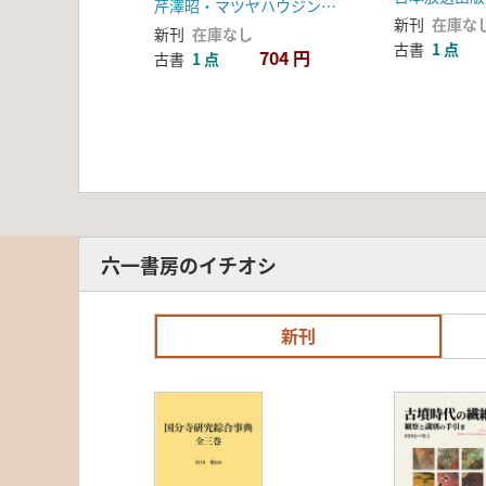
芹澤昭・マツヤハウジング株式会社
新刊
在庫な
新刊
在庫なし
古書
1 点
704 円
古書
1 点
六一書房のイチオシ
新刊