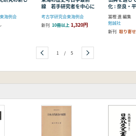
線 若手研究者を中心に
化 : 奈良
る仏教の受
東海例会
考古学研究会東海例会
冨樫 進 編集
開
勉誠社
1,320円
し
新刊
10冊以上
新刊
取り寄せ
1
/
5