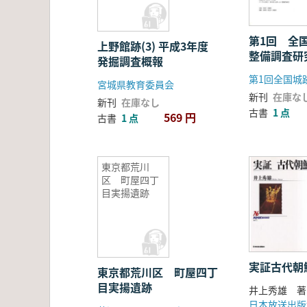
第1回 全
上野館跡(3) 平成3年度
整備調査研
発掘調査概報
宮城県教育委員会
新刊
在庫な
新刊
在庫なし
古書
1 点
569 円
古書
1 点
東京都荒川
区 町屋四丁
目実揚遺跡
実証古代朝
東京都荒川区 町屋四丁
目実揚遺跡
井上秀雄 著
日本放送出版