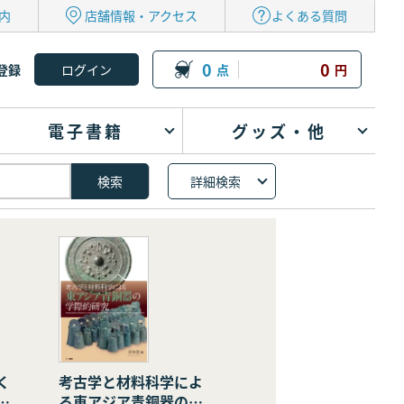
内
店舗情報・アクセス
よくある質問
0
0
登録
点
円
電子書籍
グッズ・他
詳細検索
く
考古学と材料科学によ
の
る東アジア青銅器の学