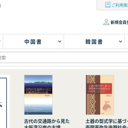
ご利用案
版
新規会員
中国書
韓国書
古代の交通路から見た
土器の型式学に基づ
大阪湾沿岸の古墳
南関東弥生後期社会