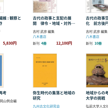
維 : 観察と
古代の政事と支配の展
古代の政事
き
開 律令・地域・対外関
化 前方後
係
ことば
著
吉村 武彦 編集
吉村 武彦 編集
八木書店
八木書店
5,830円
12,100円
新刊
4冊
新刊
10冊
再考
弥生時代の集落と地域の
地域からの考
研究
大学の挑戦
岡山例会編
九州古文化研究会