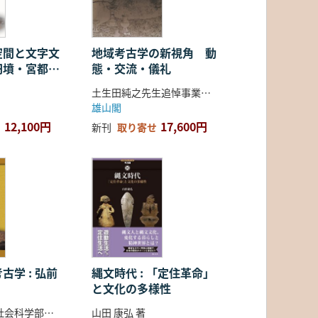
空間と文字文
地域考古学の新視角 動
円墳・宮都・
態・交流・儀礼
土生田純之先生追悼事業会 編
雄山閣
12,100円
17,600円
新刊
取り寄せ
古学 : 弘前
縄文時代 : 「定住革命」
と文化の多様性
弘前大学人文社会科学部北日本考古学研究センター 編
山田 康弘 著