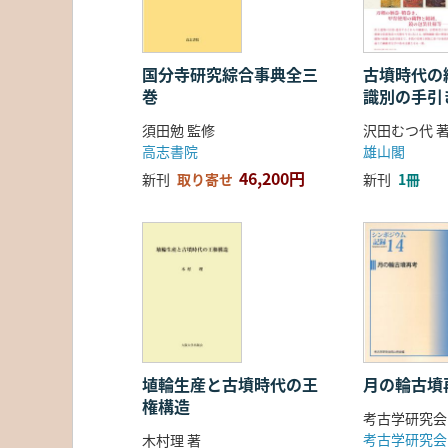
国分寺研究綜合事典全三
古墳時代の繊
巻
識別の手引
須田勉 監修
沢田むつ代 
高志書院
雄山閣
46,200円
新刊
取り寄せ
新刊
1冊
埴輪生産と古墳時代の王
月の輪古墳
権構造
考古学研究会
考古学研究会
木村理 著