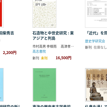
羽柴秀吉
石造物と中世史研究 : 東
「近代」を
アジアと列島
著
歴史学研究会
市村高男 李根雨 高津孝 劉恒武 編
新刊
在庫なし
高志書院
2,200円
16,500円
新刊
未刊
祀研究の新し
東海の歴史考古学最前
仏典を通し