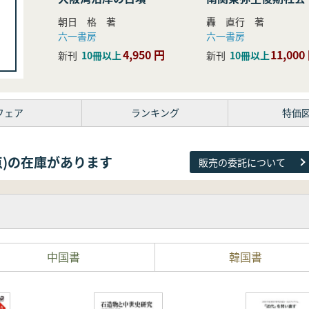
研究
朝日 格 著
轟 直行 著
六一書房
六一書房
4,950 円
11,000
新刊
10冊以上
新刊
10冊以上
フェア
ランキング
特価
81点)の在庫があります
販売の委託について
中国書
韓国書