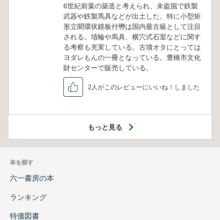
6世紀前葉の築造と考えられ、未盗掘で鉄製
武器や鉄製馬具などが出土した。特に小型矩
形立聞環状鏡板付轡は国内最古級として注目
される。埴輪や馬具、横穴式石室などに関す
る考察も充実している。古墳オタにとっては
ヨダレもんの一冊となっている。豊橋市文化
財センターで販売している。
2人がこのレビューにいいね！しました
もっと見る
本を探す
六一書房の本
ランキング
特価図書