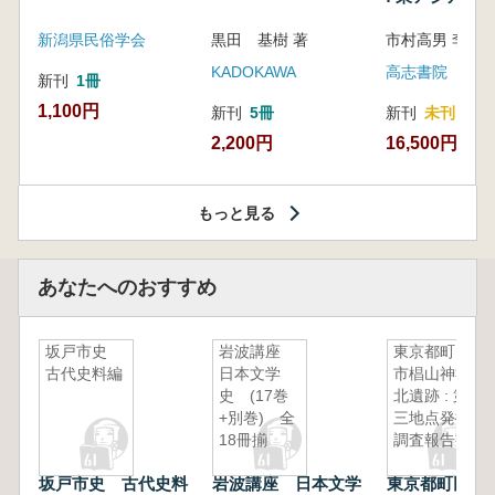
新潟県民俗学会
黒田 基樹 著
KADOKAWA
高志書院
新刊
1冊
1,100円
新刊
5冊
新刊
未刊
2,200円
16,500円
もっと見る
あなたへのおすすめ
坂戸市史
岩波講座
東京都町田
古代史料編
日本文学
市椙山神社
史 (17巻
北遺跡 : 第
+別巻) 全
三地点発掘
18冊揃
調査報告書
坂戸市史 古代史料
岩波講座 日本文学
東京都町田市