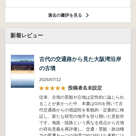
過去の書評を見る
新着レビュー
古代の交通路から見た大阪湾沿岸
の古墳
2026/07/12
投稿者名未設定
従来、古墳の景観や立地は定性的に論じられ
ることが多かった中、本書はGISを用いて古
代交通路からの視認性を客観的・定量的に検
証し、新たな研究の地平を切り開いた意欲作
です。海路・陸路という異なる視点から古墳
の存在意義を再評価し、交通・景観・政治権
力の変遷を一つの論理で結び付けた考察には