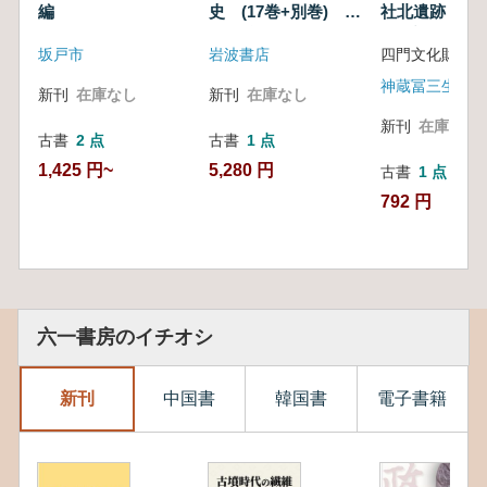
編
史 (17巻+別巻) 全
社北遺跡 : 第
18冊揃
発掘調査報告
坂戸市
岩波書店
四門文化財研究
新刊
在庫なし
新刊
在庫なし
新刊
在庫なし
古書
2 点
古書
1 点
1,425 円~
5,280 円
古書
1 点
792 円
六一書房のイチオシ
新刊
中国書
韓国書
電子書籍