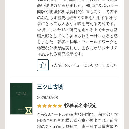
高い説得力がありました。96点に及ぶカラー
図版や眺望解析は資料的価値も高く、考古学
のみならず歴史地理学やGISを活用する研究
者にとっても大きな示唆を与える内容です。
今後、この分野の研究を進める上で重要な基
礎文献として長く参照される一冊になると感
じました。著者の長年のフィールドワークと
緻密な分析が結実した、まさにオリジナリテ
ィあふれる研究成果です。
7人がこのレビューにいいね！しました
三ツ山古墳
2026/07/06
投稿者名未設定
全長38メートルの前方後円墳で、前方部と後
円部にそれぞれ横穴式石室が検出され、前方
部の２号石室は無袖で、東三河では最古級の