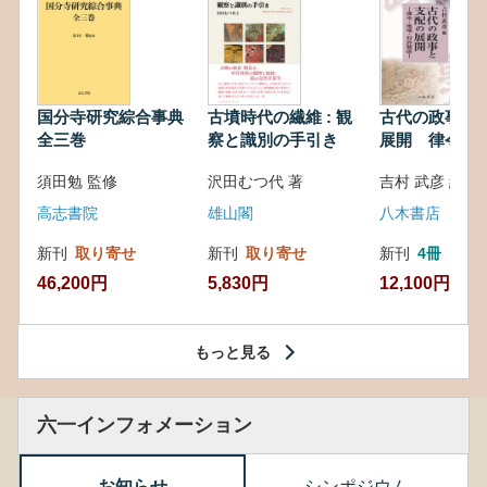
国分寺研究綜合事典
古墳時代の繊維 : 観
古代の政事と
全三巻
察と識別の手引き
展開 律令・
対外関係
須田勉 監修
沢田むつ代 著
吉村 武彦 編集
高志書院
雄山閣
八木書店
新刊
取り寄せ
新刊
取り寄せ
新刊
4冊
46,200円
5,830円
12,100円
もっと見る
六一インフォメーション
お知らせ
シンポジウム