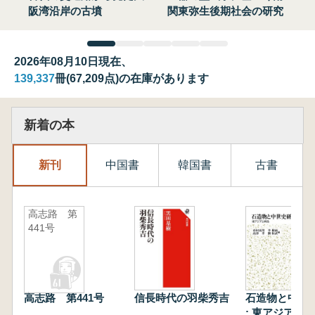
阪湾沿岸の古墳
関東弥生後期社会の研究
2026年08月10日現在、
139,337
冊(67,209点)の在庫があります
新着の本
新刊
中国書
韓国書
古書
高志路 第
441号
高志路 第441号
信長時代の羽柴秀吉
石造物と中世
: 東アジアと