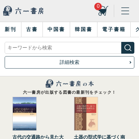
0
新刊
古書
中国書
韓国書
電子書籍
詳細検索
六一書房が出版する図書の最新刊をチェック！
古代の交通路から見た大
土器の型式学に基づく南