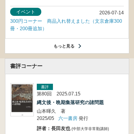
イベント
2026-07-14
300円コーナー 商品入れ替えました（文京倉庫300
冊・200冊追加）
もっと見る
書評コーナー
書評
第80回 2025.07.15
縄文後・晩期集落研究の諸問題
山本暉久 著
2025/05
六一書房
発行
評者：長田友也
(中部大学非常勤講師)