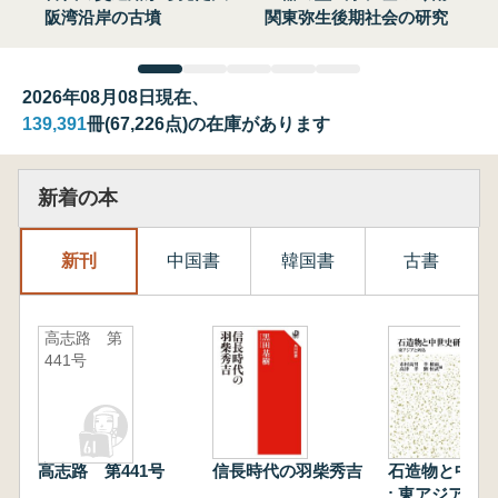
阪湾沿岸の古墳
関東弥生後期社会の研究
2026年08月08日現在、
139,391
冊(67,226点)の在庫があります
新着の本
新刊
中国書
韓国書
古書
高志路 第
441号
高志路 第441号
信長時代の羽柴秀吉
石造物と中世
: 東アジアと