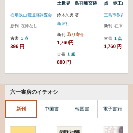
土世界 鳥羽離宮跡
点 赤王山
試掘調査 自
石畑狭山嶺遺跡調査会
鈴木久男 著
三島市教育委員
分析
新泉社
新刊
在庫なし
新刊
在庫なし
新刊
取り寄せ
古書
1 点
古書
1 点
1,760円
396 円
1,760 円
古書
1 点
880 円
六一書房のイチオシ
新刊
中国書
韓国書
電子書籍