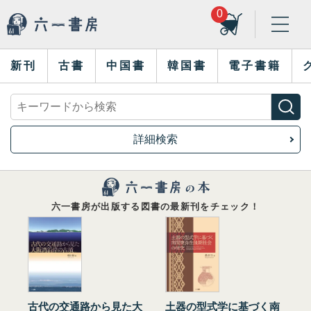
0
新刊
古書
中国書
韓国書
電子書籍
詳細検索
六一書房が出版する図書の最新刊をチェック！
古代の交通路から見た大
土器の型式学に基づく南