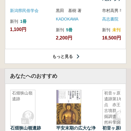
新潟県民俗学会
黒田 基樹 著
KADOKAWA
高志書院
新刊
1冊
1,100円
新刊
5冊
新刊
未刊
2,200円
16,500円
もっと見る
あなたへのおすすめ
石畑狭山嶺
初音ヶ原B
遺跡
遺跡第1地
点 赤王山
古墳群 試
掘調査 自
然科学分析
石畑狭山嶺遺跡
平安末期の広大な浄
初音ヶ原B遺跡