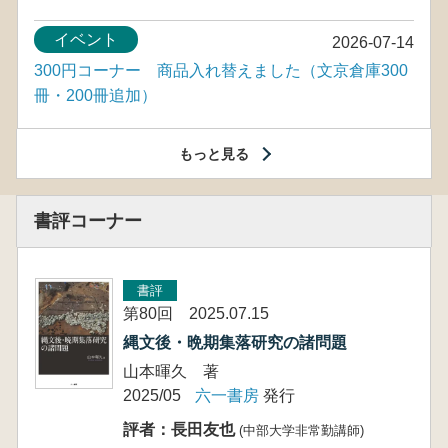
イベント
2026-07-14
300円コーナー 商品入れ替えました（文京倉庫300
冊・200冊追加）
もっと見る
書評コーナー
書評
第80回 2025.07.15
縄文後・晩期集落研究の諸問題
山本暉久 著
2025/05
六一書房
発行
評者：長田友也
(中部大学非常勤講師)