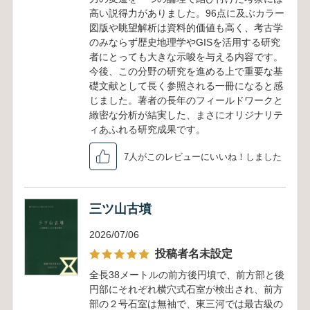
高い説得力がありました。96点に及ぶカラー
図版や眺望解析は資料的価値も高く、考古学
のみならず歴史地理学やGISを活用する研究
者にとっても大きな示唆を与える内容です。
今後、この分野の研究を進める上で重要な基
礎文献として長く参照される一冊になると感
じました。著者の長年のフィールドワークと
緻密な分析が結実した、まさにオリジナリテ
ィあふれる研究成果です。
7人がこのレビューにいいね！しました
三ツ山古墳
2026/07/06
投稿者名未設定
全長38メートルの前方後円墳で、前方部と後
円部にそれぞれ横穴式石室が検出され、前方
部の２号石室は無袖で、東三河では最古級の