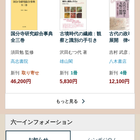
国分寺研究綜合事典
古墳時代の繊維 : 観
古代の政事と
全三巻
察と識別の手引き
展開 律令・
対外関係
須田勉 監修
沢田むつ代 著
吉村 武彦 編集
高志書院
雄山閣
八木書店
新刊
取り寄せ
新刊
1冊
新刊
4冊
46,200円
5,830円
12,100円
もっと見る
六一インフォメーション
お知らせ
シンポジウム