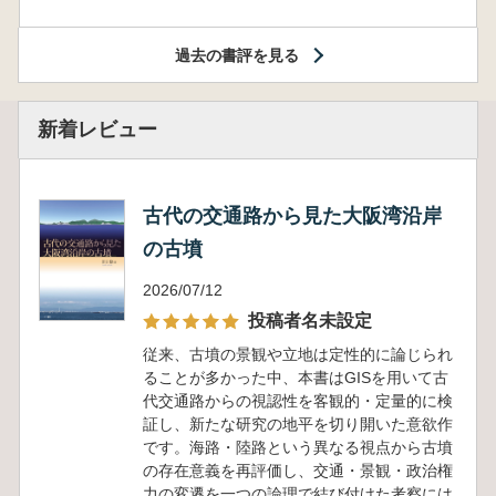
過去の書評を見る
新着レビュー
古代の交通路から見た大阪湾沿岸
の古墳
2026/07/12
投稿者名未設定
従来、古墳の景観や立地は定性的に論じられ
ることが多かった中、本書はGISを用いて古
代交通路からの視認性を客観的・定量的に検
証し、新たな研究の地平を切り開いた意欲作
です。海路・陸路という異なる視点から古墳
の存在意義を再評価し、交通・景観・政治権
力の変遷を一つの論理で結び付けた考察には