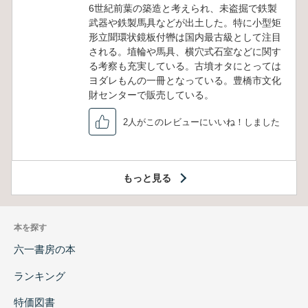
6世紀前葉の築造と考えられ、未盗掘で鉄製
武器や鉄製馬具などが出土した。特に小型矩
形立聞環状鏡板付轡は国内最古級として注目
される。埴輪や馬具、横穴式石室などに関す
る考察も充実している。古墳オタにとっては
ヨダレもんの一冊となっている。豊橋市文化
財センターで販売している。
2人がこのレビューにいいね！しました
もっと見る
本を探す
六一書房の本
ランキング
特価図書