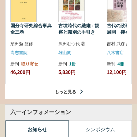
国分寺研究綜合事典
古墳時代の繊維 : 観
古代の政事と
全三巻
察と識別の手引き
展開 律令・
対外関係
須田勉 監修
沢田むつ代 著
吉村 武彦 編集
高志書院
雄山閣
八木書店
新刊
取り寄せ
新刊
1冊
新刊
4冊
46,200円
5,830円
12,100円
もっと見る
六一インフォメーション
お知らせ
シンポジウム