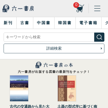
0
新刊
古書
中国書
韓国書
電子書籍
詳細検索
六一書房が出版する図書の最新刊をチェック！
古代の交通路から見た大
土器の型式学に基づく南