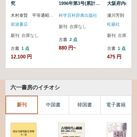
究
1996年第3号(累計
大阪府内の古
159号)
ずねる
木村泰賢 平等通昭 著
科学百科辞典出版社
瀬川芳則 編
岩波書店
松籟社
新刊
在庫なし
新刊
在庫なし
新刊
在庫なし
古書
2 点
880 円~
古書
1 点
古書
1 点
12,100 円
475 円
六一書房のイチオシ
新刊
中国書
韓国書
電子書籍