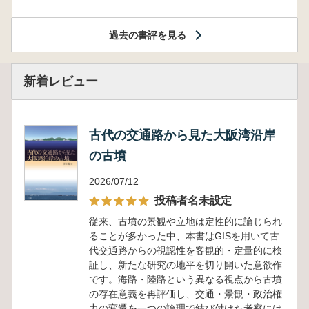
過去の書評を見る
新着レビュー
古代の交通路から見た大阪湾沿岸
の古墳
2026/07/12
投稿者名未設定
従来、古墳の景観や立地は定性的に論じられ
ることが多かった中、本書はGISを用いて古
代交通路からの視認性を客観的・定量的に検
証し、新たな研究の地平を切り開いた意欲作
です。海路・陸路という異なる視点から古墳
の存在意義を再評価し、交通・景観・政治権
力の変遷を一つの論理で結び付けた考察には