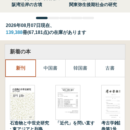
阪湾沿岸の古墳
関東弥生後期社会の研究
2026年08月07日現在、
139,388
冊(67,181点)の在庫があります
新着の本
新刊
中国書
韓国書
古書
石造物と中世史研究
「近代」を問い直す
考古学雑誌 第
: 東アジアと列島
巻第1号