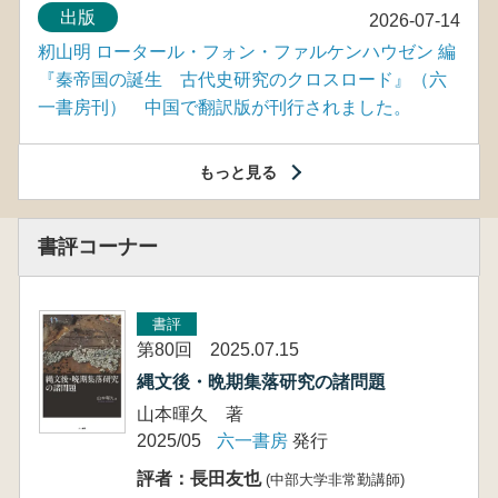
出版
2026-07-14
籾山明 ロータール・フォン・ファルケンハウゼン 編
『秦帝国の誕生 古代史研究のクロスロード』（六
一書房刊） 中国で翻訳版が刊行されました。
もっと見る
書評コーナー
書評
第80回 2025.07.15
縄文後・晩期集落研究の諸問題
山本暉久 著
2025/05
六一書房
発行
評者：長田友也
(中部大学非常勤講師)