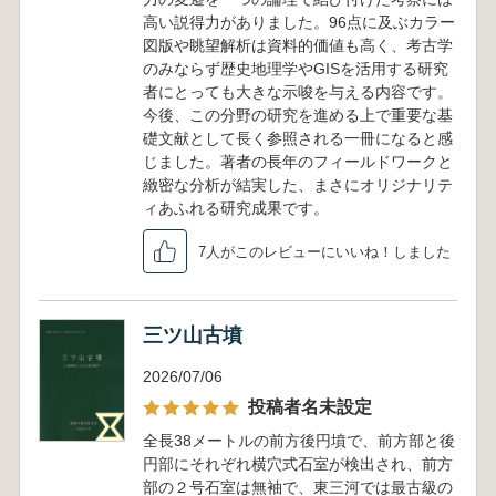
高い説得力がありました。96点に及ぶカラー
図版や眺望解析は資料的価値も高く、考古学
のみならず歴史地理学やGISを活用する研究
者にとっても大きな示唆を与える内容です。
今後、この分野の研究を進める上で重要な基
礎文献として長く参照される一冊になると感
じました。著者の長年のフィールドワークと
緻密な分析が結実した、まさにオリジナリテ
ィあふれる研究成果です。
7人がこのレビューにいいね！しました
三ツ山古墳
2026/07/06
投稿者名未設定
全長38メートルの前方後円墳で、前方部と後
円部にそれぞれ横穴式石室が検出され、前方
部の２号石室は無袖で、東三河では最古級の