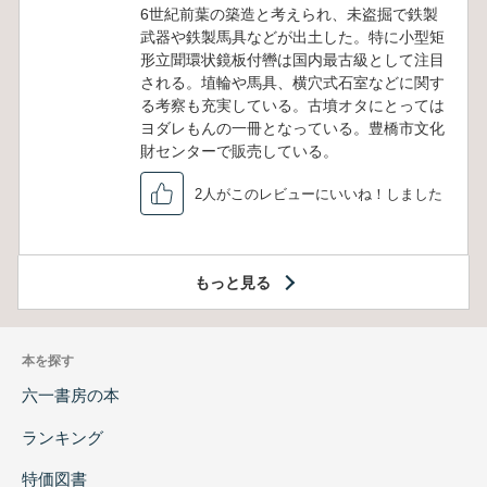
6世紀前葉の築造と考えられ、未盗掘で鉄製
武器や鉄製馬具などが出土した。特に小型矩
形立聞環状鏡板付轡は国内最古級として注目
される。埴輪や馬具、横穴式石室などに関す
る考察も充実している。古墳オタにとっては
ヨダレもんの一冊となっている。豊橋市文化
財センターで販売している。
2人がこのレビューにいいね！しました
もっと見る
本を探す
六一書房の本
ランキング
特価図書