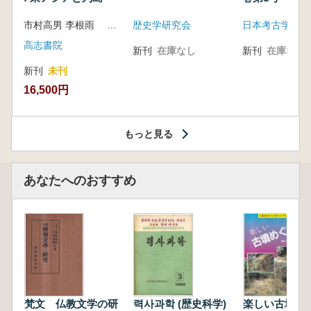
市村高男 李根雨 高津孝 劉恒武 編
歴史学研究会
日本考古学会
高志書院
新刊
在庫なし
新刊
在庫なし
新刊
未刊
16,500円
もっと見る
あなたへのおすすめ
梵文 仏教文学の研
력사과학 (歴史科学)
楽しい古墳めぐ