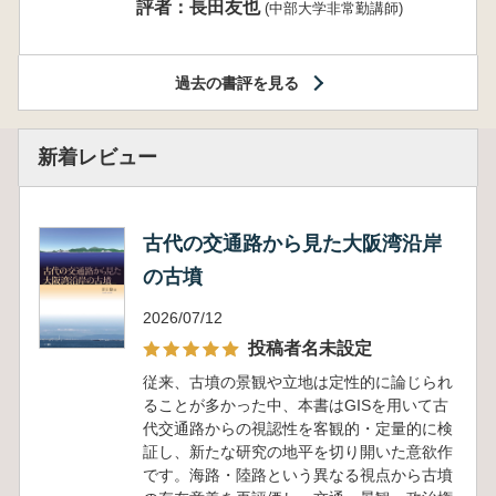
評者：長田友也
(中部大学非常勤講師)
過去の書評を見る
新着レビュー
古代の交通路から見た大阪湾沿岸
の古墳
2026/07/12
投稿者名未設定
従来、古墳の景観や立地は定性的に論じられ
ることが多かった中、本書はGISを用いて古
代交通路からの視認性を客観的・定量的に検
証し、新たな研究の地平を切り開いた意欲作
です。海路・陸路という異なる視点から古墳