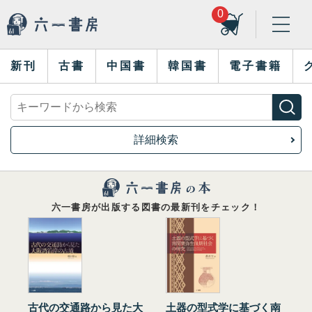
0
新刊
古書
中国書
韓国書
電子書籍
詳細検索
六一書房が出版する図書の最新刊をチェック！
古代の交通路から見た大
土器の型式学に基づく南