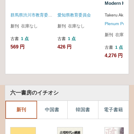
Modern Huma
Western Asia
群馬県渋川市教育委員会
愛知県教育委員会
Plenum Press
新刊
在庫なし
新刊
在庫なし
新刊
在庫なし
古書
1 点
古書
1 点
569 円
426 円
古書
1 点
4,276 円
六一書房のイチオシ
新刊
中国書
韓国書
電子書籍