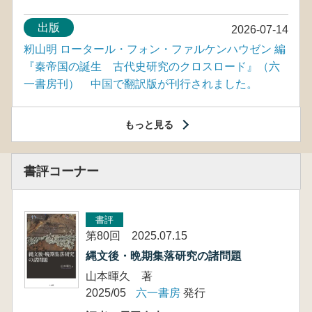
出版
2026-07-14
籾山明 ロータール・フォン・ファルケンハウゼン 編
『秦帝国の誕生 古代史研究のクロスロード』（六
一書房刊） 中国で翻訳版が刊行されました。
もっと見る
書評コーナー
書評
第80回 2025.07.15
縄文後・晩期集落研究の諸問題
山本暉久 著
2025/05
六一書房
発行