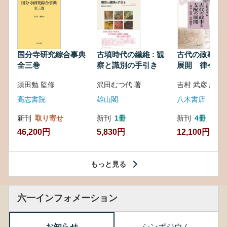
国分寺研究綜合事典
古墳時代の繊維 : 観
古代の政事と
全三巻
察と識別の手引き
展開 律令・
対外関係
須田勉 監修
沢田むつ代 著
吉村 武彦 編集
高志書院
雄山閣
八木書店
新刊
取り寄せ
新刊
1冊
新刊
4冊
46,200円
5,830円
12,100円
もっと見る
六一インフォメーション
お知らせ
シンポジウム