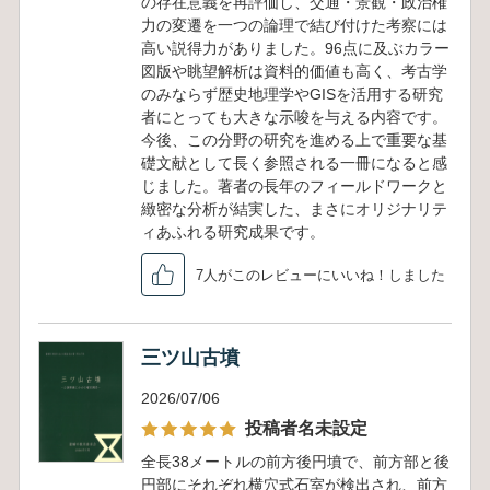
の存在意義を再評価し、交通・景観・政治権
力の変遷を一つの論理で結び付けた考察には
高い説得力がありました。96点に及ぶカラー
図版や眺望解析は資料的価値も高く、考古学
のみならず歴史地理学やGISを活用する研究
者にとっても大きな示唆を与える内容です。
今後、この分野の研究を進める上で重要な基
礎文献として長く参照される一冊になると感
じました。著者の長年のフィールドワークと
緻密な分析が結実した、まさにオリジナリテ
ィあふれる研究成果です。
7人がこのレビューにいいね！しました
三ツ山古墳
2026/07/06
投稿者名未設定
全長38メートルの前方後円墳で、前方部と後
円部にそれぞれ横穴式石室が検出され、前方