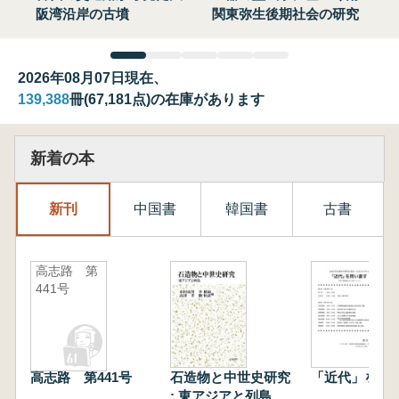
阪湾沿岸の古墳
関東弥生後期社会の研究
2026年08月07日現在、
139,388
冊(67,181点)の在庫があります
新着の本
新刊
中国書
韓国書
古書
高志路 第
441号
高志路 第441号
石造物と中世史研究
「近代」を問
: 東アジアと列島