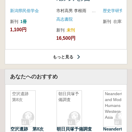
新潟県民俗学会
市村高男 李根雨 高津孝 劉恒武 編
歴史学研究会
高志書院
新刊
1冊
新刊
在庫なし
1,100円
新刊
未刊
16,500円
もっと見る
あなたへのおすすめ
空沢遺跡
朝日貝塚予
Neandertals
第8次
備調査
and Modern
Humans in
Western
Asia
空沢遺跡 第8次
朝日貝塚予備調査
Neandertals 