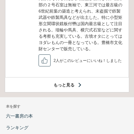
部の２号石室は無袖で、東三河では最古級の
6世紀前葉の築造と考えられ、未盗掘で鉄製
武器や鉄製馬具などが出土した。特に小型矩
形立聞環状鏡板付轡は国内最古級として注目
される。埴輪や馬具、横穴式石室などに関す
る考察も充実している。古墳オタにとっては
ヨダレもんの一冊となっている。豊橋市文化
財センターで販売している。
2人がこのレビューにいいね！しました
もっと見る
本を探す
六一書房の本
ランキング