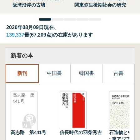
阪湾沿岸の古墳
関東弥生後期社会の研究
2026年08月09日現在、
139,337
冊(67,209点)の在庫があります
新着の本
新刊
中国書
韓国書
古書
高志路 第
441号
高志路 第441号
信長時代の羽柴秀吉
石造物と中世
: 東アジアと