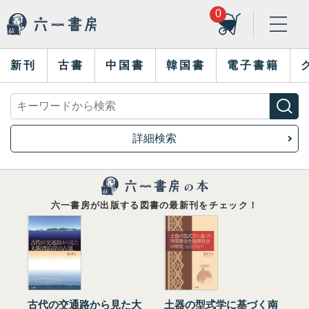
0
新刊
古書
中国書
韓国書
電子書籍
詳細検索
六一書房が出版する図書の最新刊をチェック！
古代の交通路から見た大
土器の型式学に基づく南