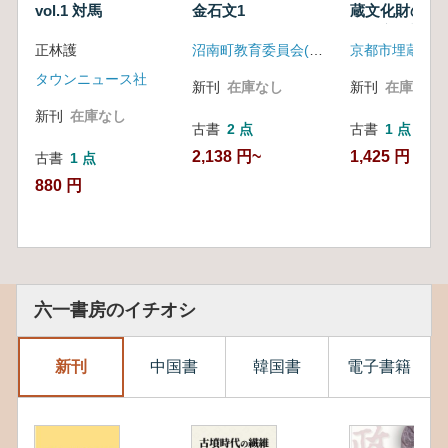
vol.1 対馬
金石文1
蔵文化財の発
掘・立会調
正林護
沼南町教育委員会(千葉県)
タウンニュース社
新刊
在庫なし
新刊
在庫なし
新刊
在庫なし
古書
2 点
古書
1 点
2,138 円~
1,425 円
古書
1 点
880 円
六一書房のイチオシ
新刊
中国書
韓国書
電子書籍