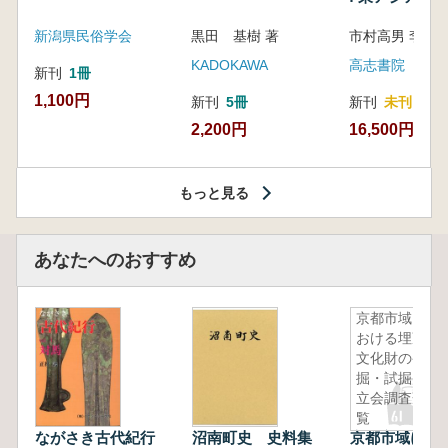
新潟県民俗学会
黒田 基樹 著
KADOKAWA
高志書院
新刊
1冊
1,100円
新刊
5冊
新刊
未刊
2,200円
16,500円
もっと見る
あなたへのおすすめ
京都市域に
おける埋蔵
文化財の発
掘・試掘・
立会調査一
覧
ながさき古代紀行
沼南町史 史料集
京都市域にお