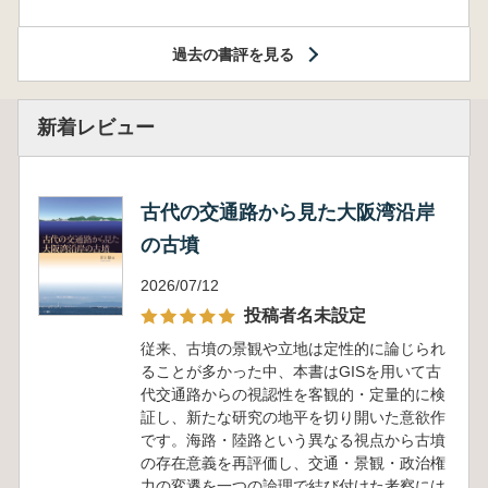
過去の書評を見る
新着レビュー
古代の交通路から見た大阪湾沿岸
の古墳
2026/07/12
投稿者名未設定
従来、古墳の景観や立地は定性的に論じられ
ることが多かった中、本書はGISを用いて古
代交通路からの視認性を客観的・定量的に検
証し、新たな研究の地平を切り開いた意欲作
です。海路・陸路という異なる視点から古墳
の存在意義を再評価し、交通・景観・政治権
力の変遷を一つの論理で結び付けた考察には