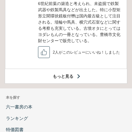
6世紀前葉の築造と考えられ、未盗掘で鉄製
武器や鉄製馬具などが出土した。特に小型矩
形立聞環状鏡板付轡は国内最古級として注目
される。埴輪や馬具、横穴式石室などに関す
る考察も充実している。古墳オタにとっては
ヨダレもんの一冊となっている。豊橋市文化
財センターで販売している。
2人がこのレビューにいいね！しました
もっと見る
本を探す
六一書房の本
ランキング
特価図書