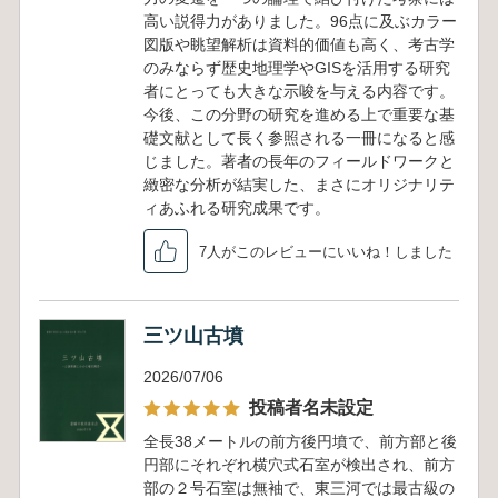
高い説得力がありました。96点に及ぶカラー
図版や眺望解析は資料的価値も高く、考古学
のみならず歴史地理学やGISを活用する研究
者にとっても大きな示唆を与える内容です。
今後、この分野の研究を進める上で重要な基
礎文献として長く参照される一冊になると感
じました。著者の長年のフィールドワークと
緻密な分析が結実した、まさにオリジナリテ
ィあふれる研究成果です。
7人がこのレビューにいいね！しました
三ツ山古墳
2026/07/06
投稿者名未設定
全長38メートルの前方後円墳で、前方部と後
円部にそれぞれ横穴式石室が検出され、前方
部の２号石室は無袖で、東三河では最古級の