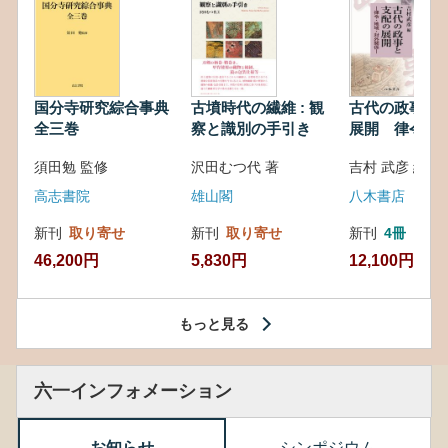
国分寺研究綜合事典
古墳時代の繊維 : 観
古代の政事と
全三巻
察と識別の手引き
展開 律令・
対外関係
須田勉 監修
沢田むつ代 著
吉村 武彦 編集
高志書院
雄山閣
八木書店
新刊
取り寄せ
新刊
取り寄せ
新刊
4冊
46,200円
5,830円
12,100円
もっと見る
六一インフォメーション
お知らせ
シンポジウム