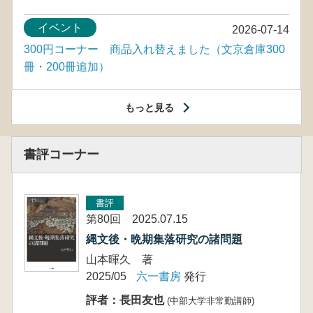
イベント
2026-07-14
300円コーナー 商品入れ替えました（文京倉庫300
冊・200冊追加）
もっと見る
書評コーナー
書評
第80回 2025.07.15
縄文後・晩期集落研究の諸問題
山本暉久 著
2025/05
六一書房
発行
評者：長田友也
(中部大学非常勤講師)