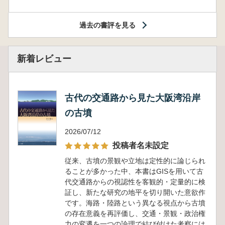
過去の書評を見る
新着レビュー
古代の交通路から見た大阪湾沿岸
の古墳
2026/07/12
投稿者名未設定
従来、古墳の景観や立地は定性的に論じられ
ることが多かった中、本書はGISを用いて古
代交通路からの視認性を客観的・定量的に検
証し、新たな研究の地平を切り開いた意欲作
です。海路・陸路という異なる視点から古墳
の存在意義を再評価し、交通・景観・政治権
力の変遷を一つの論理で結び付けた考察には