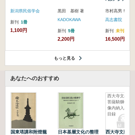
新潟県民俗学会
黒田 基樹 著
KADOKAWA
高志書院
新刊
1冊
1,100円
新刊
5冊
新刊
未刊
2,200円
16,500円
もっと見る
あなたへのおすすめ
西大寺文殊
菩薩騎獅像
像内納入品
目録
国東塔講和附燈籠
日本基層文化の整理
西大寺文殊菩