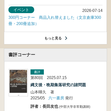
イベント
2026-07-14
300円コーナー 商品入れ替えました（文京倉庫300
冊・200冊追加）
もっと見る
書評コーナー
書評
第80回 2025.07.15
縄文後・晩期集落研究の諸問題
山本暉久 著
2025/05
六一書房
発行
評者：長田友也
(中部大学非常勤講師)