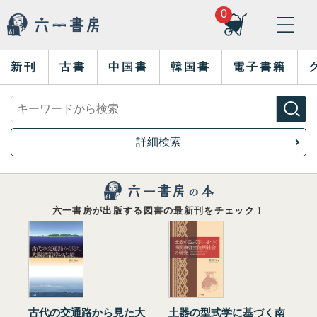
0
新刊
古書
中国書
韓国書
電子書籍
詳細検索
六一書房が出版する図書の最新刊をチェック！
古代の交通路から見た大
土器の型式学に基づく南