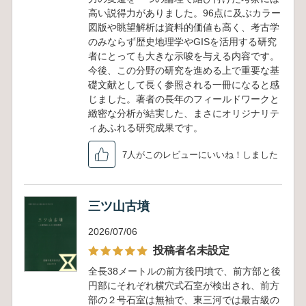
高い説得力がありました。96点に及ぶカラー
図版や眺望解析は資料的価値も高く、考古学
のみならず歴史地理学やGISを活用する研究
者にとっても大きな示唆を与える内容です。
今後、この分野の研究を進める上で重要な基
礎文献として長く参照される一冊になると感
じました。著者の長年のフィールドワークと
緻密な分析が結実した、まさにオリジナリテ
ィあふれる研究成果です。
7人がこのレビューにいいね！しました
三ツ山古墳
2026/07/06
投稿者名未設定
全長38メートルの前方後円墳で、前方部と後
円部にそれぞれ横穴式石室が検出され、前方
部の２号石室は無袖で、東三河では最古級の