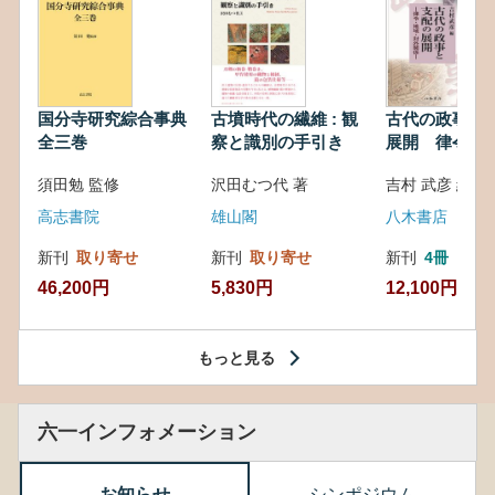
国分寺研究綜合事典
古墳時代の繊維 : 観
古代の政事と
全三巻
察と識別の手引き
展開 律令・
対外関係
須田勉 監修
沢田むつ代 著
吉村 武彦 編集
高志書院
雄山閣
八木書店
新刊
取り寄せ
新刊
取り寄せ
新刊
4冊
46,200円
5,830円
12,100円
もっと見る
六一インフォメーション
お知らせ
シンポジウム