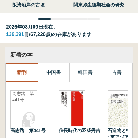
阪湾沿岸の古墳
関東弥生後期社会の研究
2026年08月09日現在、
139,391
冊(67,226点)の在庫があります
新着の本
新刊
中国書
韓国書
古書
高志路 第
441号
高志路 第441号
信長時代の羽柴秀吉
石造物と中世
: 東アジアと