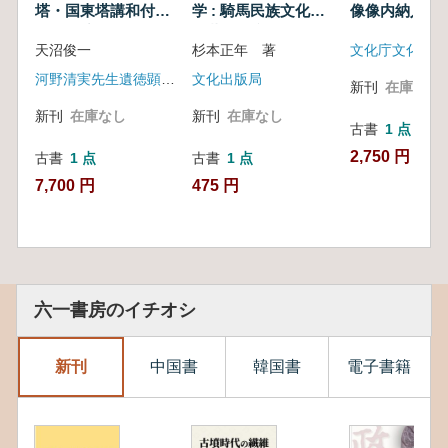
塔・国東塔講和付
学 : 騎馬民族文化と
像像内納入品
図 (復刻版) 2冊セ
照葉樹林文化をめぐ
天沼俊一
杉本正年 著
ット
って
河野清実先生遺徳顕彰会
文化出版局
新刊
在庫なし
新刊
在庫なし
新刊
在庫なし
古書
1 点
2,750 円
古書
1 点
古書
1 点
7,700 円
475 円
六一書房のイチオシ
新刊
中国書
韓国書
電子書籍