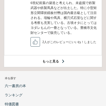
6世紀前葉の築造と考えられ、未盗掘で鉄製
武器や鉄製馬具などが出土した。特に小型矩
形立聞環状鏡板付轡は国内最古級として注目
される。埴輪や馬具、横穴式石室などに関す
る考察も充実している。古墳オタにとっては
ヨダレもんの一冊となっている。豊橋市文化
財センターで販売している。
2人がこのレビューにいいね！しました
もっと見る
本を探す
六一書房の本
ランキング
特価図書