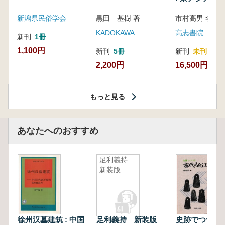
新潟県民俗学会
黒田 基樹 著
KADOKAWA
高志書院
新刊
1冊
1,100円
新刊
5冊
新刊
未刊
2,200円
16,500円
もっと見る
あなたへのおすすめ
足利義持
新装版
徐州汉墓建筑 : 中国
足利義持 新装版
史跡でつづる