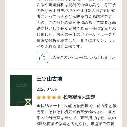
図版や眺望解析は資料的価値も高く、考古学
のみならず歴史地理学やGISを活用する研究
者にとっても大きな示唆を与える内容です。
今後、この分野の研究を進める上で重要な基
礎文献として長く参照される一冊になると感
じました。著者の長年のフィールドワークと
緻密な分析が結実した、まさにオリジナリテ
ィあふれる研究成果です。
7人がこのレビューにいいね！しました
三ツ山古墳
2026/07/06
投稿者名未設定
全長38メートルの前方後円墳で、前方部と後
円部にそれぞれ横穴式石室が検出され、前方
部の２号石室は無袖で、東三河では最古級の
6世紀前葉の築造と考えられ、未盗掘で鉄製