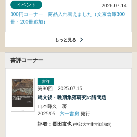
イベント
2026-07-14
300円コーナー 商品入れ替えました（文京倉庫300
冊・200冊追加）
もっと見る
書評コーナー
書評
第80回 2025.07.15
縄文後・晩期集落研究の諸問題
山本暉久 著
2025/05
六一書房
発行
評者：長田友也
(中部大学非常勤講師)