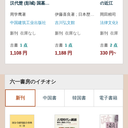
汉代楚 (彭城) 国墓葬
の近江
建筑考
周学鹰著
伊藤喜良著 ; 日本歴史学会編集
岡田精司 編
中国建筑工业出版社
吉川弘文館
法律文化社
新刊
在庫なし
新刊
在庫なし
新刊
在庫なし
古書
1 点
古書
1 点
古書
2 点
1,108 円
1,188 円
330 円~
六一書房のイチオシ
新刊
中国書
韓国書
電子書籍