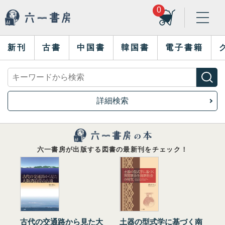
0
新刊
古書
中国書
韓国書
電子書籍
詳細検索
六一書房が出版する図書の最新刊をチェック！
古代の交通路から見た大
土器の型式学に基づく南