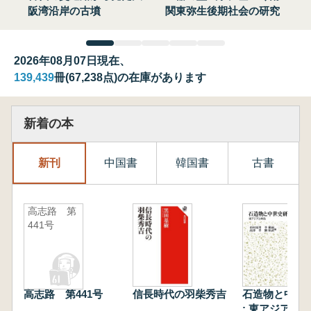
阪湾沿岸の古墳
関東弥生後期社会の研究
2026年08月07日現在、
139,439
冊(67,238点)の在庫があります
新着の本
新刊
中国書
韓国書
古書
高志路 第
441号
高志路 第441号
信長時代の羽柴秀吉
石造物と中世
: 東アジアと