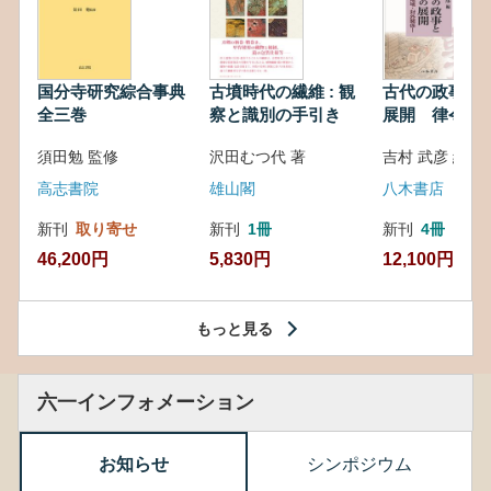
国分寺研究綜合事典
古墳時代の繊維 : 観
古代の政事と
全三巻
察と識別の手引き
展開 律令・
対外関係
須田勉 監修
沢田むつ代 著
吉村 武彦 編集
高志書院
雄山閣
八木書店
新刊
取り寄せ
新刊
1冊
新刊
4冊
46,200円
5,830円
12,100円
もっと見る
六一インフォメーション
お知らせ
シンポジウム