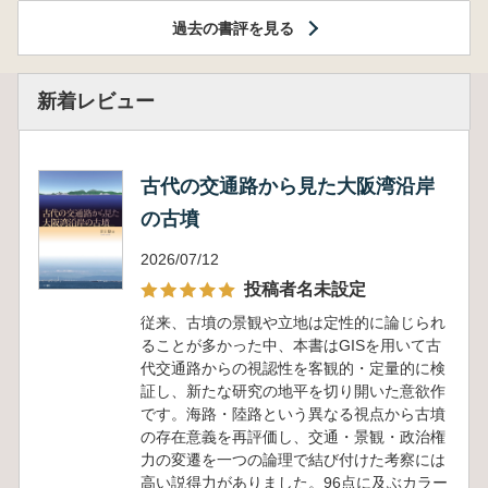
過去の書評を見る
新着レビュー
古代の交通路から見た大阪湾沿岸
の古墳
2026/07/12
投稿者名未設定
従来、古墳の景観や立地は定性的に論じられ
ることが多かった中、本書はGISを用いて古
代交通路からの視認性を客観的・定量的に検
証し、新たな研究の地平を切り開いた意欲作
です。海路・陸路という異なる視点から古墳
の存在意義を再評価し、交通・景観・政治権
力の変遷を一つの論理で結び付けた考察には
高い説得力がありました。96点に及ぶカラー