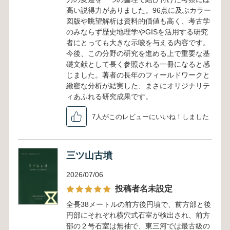
高い説得力がありました。96点に及ぶカラー
図版や眺望解析は資料的価値も高く、考古学
のみならず歴史地理学やGISを活用する研究
者にとっても大きな示唆を与える内容です。
今後、この分野の研究を進める上で重要な基
礎文献として長く参照される一冊になると感
じました。著者の長年のフィールドワークと
緻密な分析が結実した、まさにオリジナリテ
ィあふれる研究成果です。
7人がこのレビューにいいね！しました
三ツ山古墳
2026/07/06
投稿者名未設定
全長38メートルの前方後円墳で、前方部と後
円部にそれぞれ横穴式石室が検出され、前方
部の２号石室は無袖で、東三河では最古級の