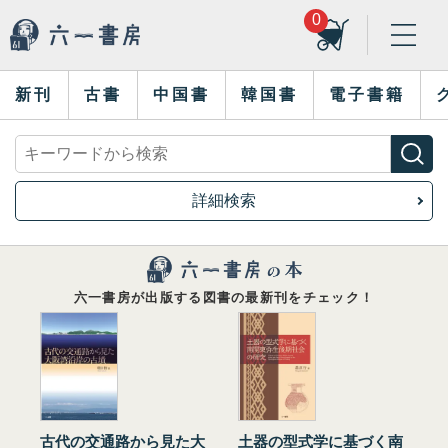
0
新刊
古書
中国書
韓国書
電子書籍
詳細検索
六一書房が出版する図書の最新刊をチェック！
古代の交通路から見た大
土器の型式学に基づく南