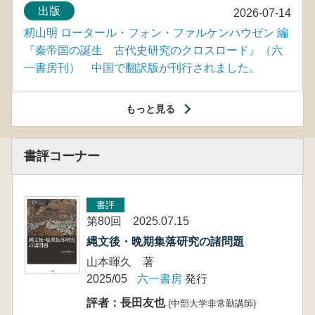
出版
2026-07-14
籾山明 ロータール・フォン・ファルケンハウゼン 編
『秦帝国の誕生 古代史研究のクロスロード』（六
一書房刊） 中国で翻訳版が刊行されました。
もっと見る
書評コーナー
書評
第80回 2025.07.15
縄文後・晩期集落研究の諸問題
山本暉久 著
2025/05
六一書房
発行
評者：長田友也
(中部大学非常勤講師)