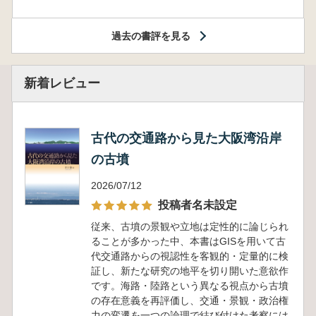
過去の書評を見る
新着レビュー
古代の交通路から見た大阪湾沿岸
の古墳
2026/07/12
投稿者名未設定
従来、古墳の景観や立地は定性的に論じられ
ることが多かった中、本書はGISを用いて古
代交通路からの視認性を客観的・定量的に検
証し、新たな研究の地平を切り開いた意欲作
です。海路・陸路という異なる視点から古墳
の存在意義を再評価し、交通・景観・政治権
力の変遷を一つの論理で結び付けた考察には