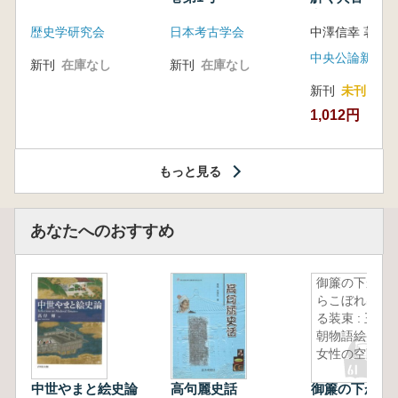
音の奥深い世
歴史学研究会
日本考古学会
中澤信幸 著
中央公論新社
新刊
在庫なし
新刊
在庫なし
新刊
未刊
1,012円
もっと見る
あなたへのおすすめ
御簾の下か
らこぼれ出
る装束 : 王
朝物語絵と
女性の空間
中世やまと絵史論
高句麗史話
御簾の下から