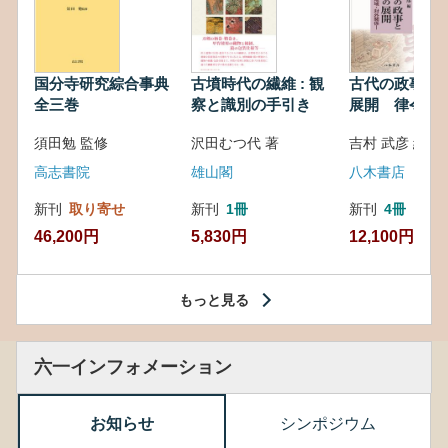
国分寺研究綜合事典
古墳時代の繊維 : 観
古代の政事と
全三巻
察と識別の手引き
展開 律令・
対外関係
須田勉 監修
沢田むつ代 著
吉村 武彦 編集
高志書院
雄山閣
八木書店
新刊
取り寄せ
新刊
1冊
新刊
4冊
46,200円
5,830円
12,100円
もっと見る
六一インフォメーション
お知らせ
シンポジウム