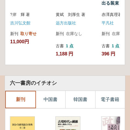
出る装束 : 王
絵と女性の空
?岸 輝 著
黄斌 刘厚生 著
赤澤真理著
吉川弘文館
远方出版社
平凡社
新刊
取り寄せ
新刊
在庫なし
新刊
在庫なし
11,000円
古書
1 点
古書
1 点
1,188 円
396 円
六一書房のイチオシ
新刊
中国書
韓国書
電子書籍