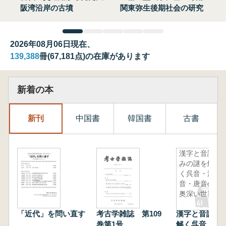
阪湾沿岸の古墳
関東弥生後期社会の研究
2026年08月06日現在、
139,388
冊(67,181点)の在庫があります
新着の本
新刊
中国書
韓国書
古書
漢字と音読
みの謎を解
く呉音・漢
音・唐音の
奥深い世界
「近代」を問い直す
考古学雑誌 第109
漢字と音読み
巻第1号
解く呉音・漢