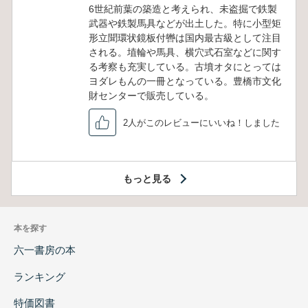
6世紀前葉の築造と考えられ、未盗掘で鉄製
武器や鉄製馬具などが出土した。特に小型矩
形立聞環状鏡板付轡は国内最古級として注目
される。埴輪や馬具、横穴式石室などに関す
る考察も充実している。古墳オタにとっては
ヨダレもんの一冊となっている。豊橋市文化
財センターで販売している。
2人がこのレビューにいいね！しました
もっと見る
本を探す
六一書房の本
ランキング
特価図書