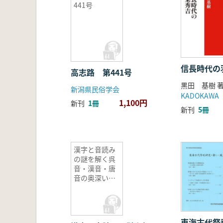
441号
信長時代の
高志路 第441号
黒田 基樹 
新潟県民俗学会
KADOKAWA
1,100円
新刊
1冊
新刊
5冊
漢字と音読み
の謎を解く呉
音・漢音・唐
音の奥深い世
界
東海古代祭