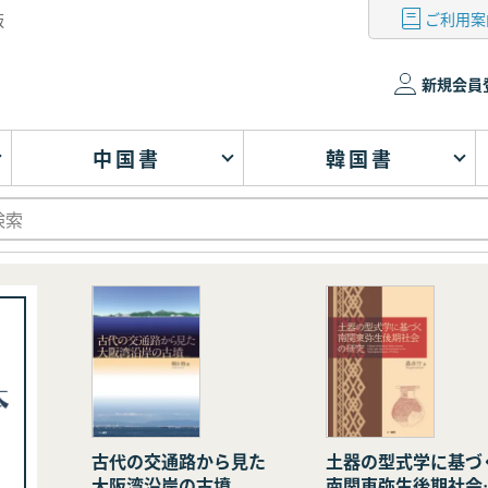
ご利用案
版
新規会員
中国書
韓国書
古代の交通路から見た
土器の型式学に基づ
大阪湾沿岸の古墳
南関東弥生後期社会