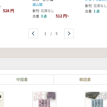
雄山閣
し
新刊
在庫なし
528 円
新刊
在庫なし
古書
1 点
512 円~
古書
3 点
1
/
5
中国書
韓国書