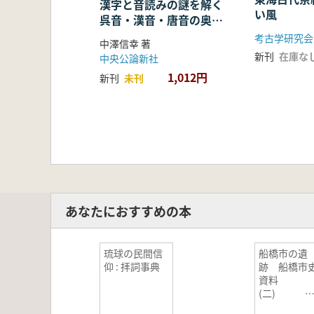
漢字と音読みの謎を解く
い風
呉音・漢音・唐音の奥深
い世界
考古学研究会
中澤信幸 著
新刊
在庫な
中央公論新社
1,012円
新刊
未刊
あなたにおすすめの本
琉球の民間信
船橋市の遺
仰 : 拝詞事典
跡 船橋市
資料
(二