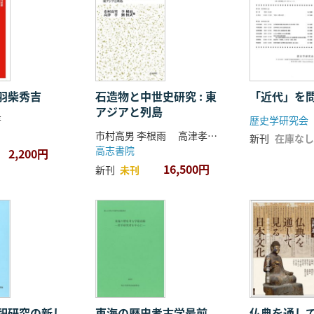
羽柴秀吉
石造物と中世史研究 : 東
「近代」を
アジアと列島
著
歴史学研究会
市村高男 李根雨 高津孝 劉恒武 編
新刊
在庫なし
高志書院
2,200円
16,500円
新刊
未刊
祀研究の新し
東海の歴史考古学最前
仏典を通し