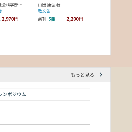
弘前大学人文社会科学部北日本考古学研究センター 編
山田 康弘 著
会
敬文舎
2,970円
2,200円
上
新刊
5冊
もっと見る
シンポジウム