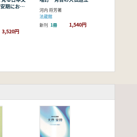
・平安期におけ
河内 将芳著
容・融合・展
法蔵館
1,540円
新刊
1冊
3,520円