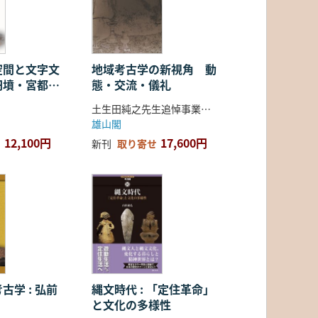
空間と文字文
地域考古学の新視角 動
円墳・宮都・
態・交流・儀礼
土生田純之先生追悼事業会 編
雄山閣
12,100円
17,600円
新刊
取り寄せ
古学 : 弘前
縄文時代 : 「定住革命」
と文化の多様性