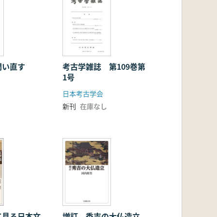
問い直す
考古学雑誌 第109巻第
1号
日本考古学会
新刊
在庫なし
て見る日本文
増訂 秀吉の大仏造立