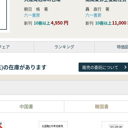
研究
朝日 格 著
轟 直行 著
六一書房
六一書房
4,950 円
11,000
新刊
10冊以上
新刊
10冊以上
フェア
ランキング
特価
38点)の在庫があります
販売の委託について
中国書
韓国書