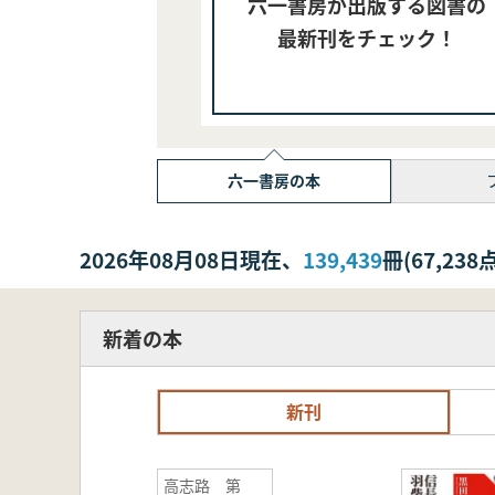
六一書房が出版する図書の
最新刊をチェック！
六一書房の本
2026年08月08日現在、
139,439
冊(67,2
新着の本
新刊
高志路 第