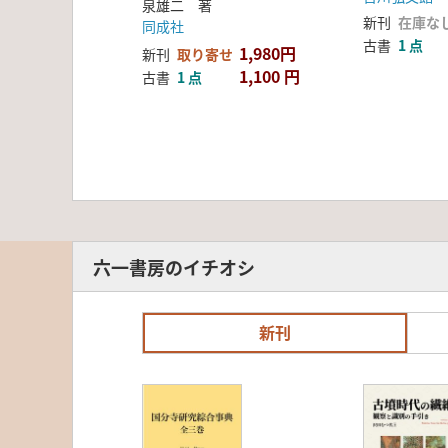
泉雄二 著
新刊
在庫な
同成社
古書
1 点
1,980円
新刊
取り寄せ
1,100 円
古書
1 点
六一書房のイチオシ
新刊