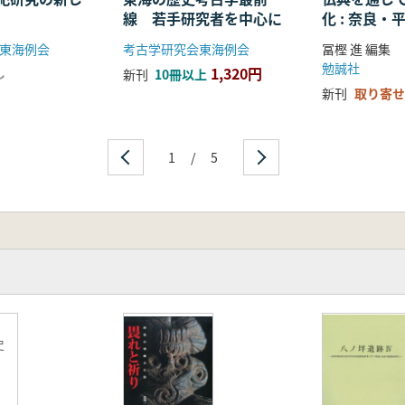
線 若手研究者を中心に
化 : 奈良
る仏教の受
東海例会
考古学研究会東海例会
冨樫 進 編集
開
勉誠社
1,320円
し
新刊
10冊以上
新刊
取り寄せ
1
/
5
史
)