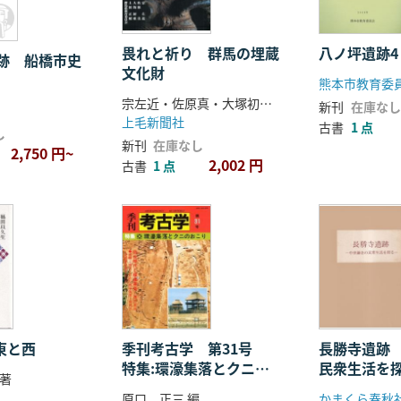
畏れと祈り 群馬の埋蔵
八ノ坪遺跡4
跡 船橋市史
文化財
熊本市教育委
二)
宗左近・佐原真・大塚初重・上田正昭・群馬県教育委員会 監修
新刊
在庫なし
上毛新聞社
古書
1 点
し
新刊
在庫なし
2,750 円~
2,002 円
古書
1 点
 東と西
季刊考古学 第31号
長勝寺遺跡
特集:環濠集落とクニの
民衆生活を
著
おこり
原口 正三 編
かまくら春秋