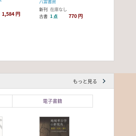
八雲書房
新刊
在庫なし
1,584 円
770 円
古書
1 点
もっと見る
電子書籍