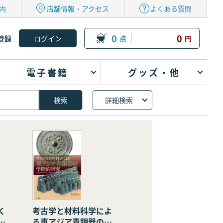
内
店舗情報・アクセス
よくある質問
0
0
登録
点
円
電子書籍
グッズ・他
詳細検索
く
考古学と材料科学によ
の
る東アジア青銅器の学