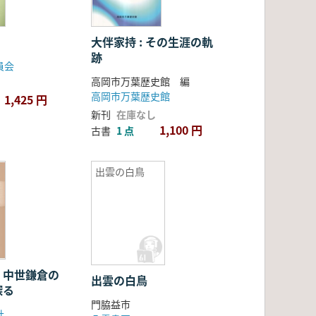
大伴家持 : その生涯の軌
跡
員会
高岡市万葉歴史館 編
高岡市万葉歴史館
1,425 円
新刊
在庫なし
1,100 円
古書
1 点
出雲の白鳥
 中世鎌倉の
出雲の白鳥
探る
門脇益市
社