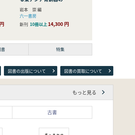
際的研究
岩本 崇 編
六一書房
 円
14,300 円
新刊
10冊以上
図書
特集
図書の出版について
図書の買取について
もっと見る
古書