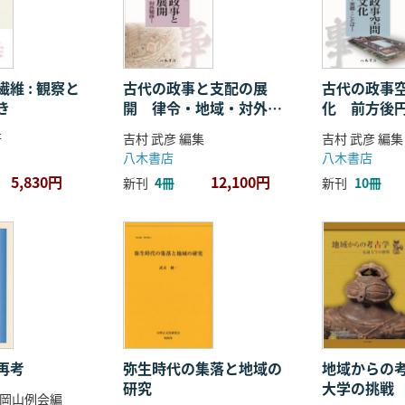
維 : 観察と
古代の政事と支配の展
古代の政事
き
開 律令・地域・対外関
化 前方後
係
ことば
著
吉村 武彦 編集
吉村 武彦 編集
八木書店
八木書店
5,830円
12,100円
新刊
4冊
新刊
10冊
再考
弥生時代の集落と地域の
地域からの考
研究
大学の挑戦
岡山例会編