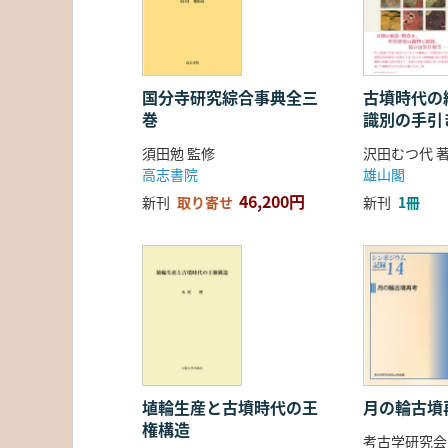
国分寺研究綜合事典全三
古墳時代の繊
巻
識別の手引
須田勉 監修
沢田むつ代 
高志書院
雄山閣
46,200円
新刊
取り寄せ
新刊
1冊
埴輪生産と古墳時代の王
月の輪古墳
権構造
考古学研究会