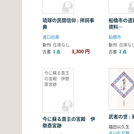
琉球の民間信仰 : 拝詞事
船橋市の遺
典
資料
(
渡口初美
船橋市
新刊
在庫なし
新刊
在庫な
3,300 円
古書
1 点
古書
2 点
今に蘇る斎王
の宮殿 伊勢
斎宮跡
武者の世 :
今に蘇る斎王の宮殿 伊
勢斎宮跡
福田以久生 
吉川弘文館