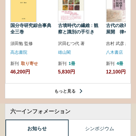
国分寺研究綜合事典
古墳時代の繊維 : 観
古代の政事と
全三巻
察と識別の手引き
展開 律令・
対外関係
須田勉 監修
沢田むつ代 著
吉村 武彦 編集
高志書院
雄山閣
八木書店
新刊
取り寄せ
新刊
1冊
新刊
4冊
46,200円
5,830円
12,100円
もっと見る
六一インフォメーション
お知らせ
シンポジウム