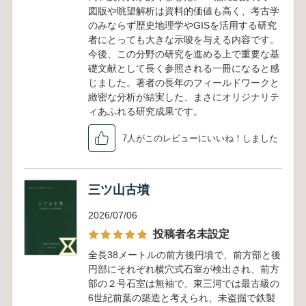
図版や眺望解析は資料的価値も高く、考古学
のみならず歴史地理学やGISを活用する研究
者にとっても大きな示唆を与える内容です。
今後、この分野の研究を進める上で重要な基
礎文献として長く参照される一冊になると感
じました。著者の長年のフィールドワークと
緻密な分析が結実した、まさにオリジナリテ
ィあふれる研究成果です。
7人がこのレビューにいいね！しました
三ツ山古墳
2026/07/06
投稿者名未設定
全長38メートルの前方後円墳で、前方部と後
円部にそれぞれ横穴式石室が検出され、前方
部の２号石室は無袖で、東三河では最古級の
6世紀前葉の築造と考えられ、未盗掘で鉄製