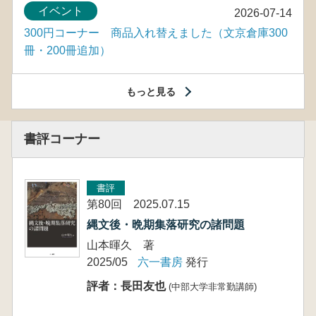
イベント
2026-07-14
300円コーナー 商品入れ替えました（文京倉庫300
冊・200冊追加）
もっと見る
書評コーナー
書評
第80回 2025.07.15
縄文後・晩期集落研究の諸問題
山本暉久 著
2025/05
六一書房
発行
評者：長田友也
(中部大学非常勤講師)