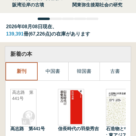
阪湾沿岸の古墳
関東弥生後期社会の研究
2026年08月08日現在、
139,391
冊(67,226点)の在庫があります
新着の本
新刊
中国書
韓国書
古書
高志路 第
441号
高志路 第441号
信長時代の羽柴秀吉
石造物と中世
: 東アジアと