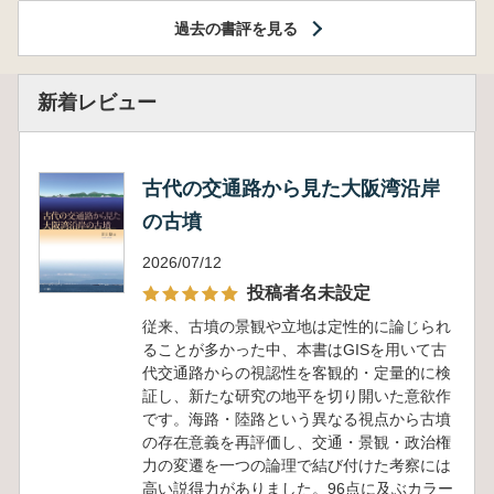
過去の書評を見る
新着レビュー
古代の交通路から見た大阪湾沿岸
の古墳
2026/07/12
投稿者名未設定
従来、古墳の景観や立地は定性的に論じられ
ることが多かった中、本書はGISを用いて古
代交通路からの視認性を客観的・定量的に検
証し、新たな研究の地平を切り開いた意欲作
です。海路・陸路という異なる視点から古墳
の存在意義を再評価し、交通・景観・政治権
力の変遷を一つの論理で結び付けた考察には
高い説得力がありました。96点に及ぶカラー