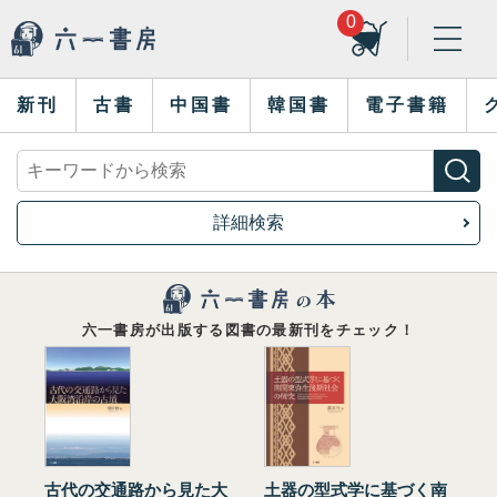
0
新刊
古書
中国書
韓国書
電子書籍
詳細検索
六一書房が出版する図書の最新刊をチェック！
古代の交通路から見た大
土器の型式学に基づく南