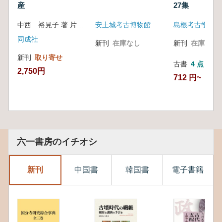
産
27集
中西 裕見子 著 片桐 千亜紀 著
安土城考古博物館
島根考古学会
同成社
新刊
在庫なし
新刊
在庫なし
新刊
取り寄せ
古書
4 点
2,750円
712 円~
六一書房のイチオシ
新刊
中国書
韓国書
電子書籍