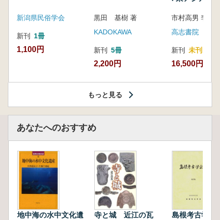
新潟県民俗学会
黒田 基樹 著
KADOKAWA
高志書院
新刊
1冊
1,100円
新刊
5冊
新刊
未刊
2,200円
16,500円
もっと見る
あなたへのおすすめ
地中海の水中文化遺
寺と城 近江の瓦
島根考古学会