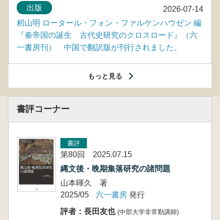
出版
2026-07-14
籾山明 ロータール・フォン・ファルケンハウゼン 編
『秦帝国の誕生 古代史研究のクロスロード』（六
一書房刊） 中国で翻訳版が刊行されました。
もっと見る
書評コーナー
書評
第80回 2025.07.15
縄文後・晩期集落研究の諸問題
山本暉久 著
2025/05
六一書房
発行
評者：長田友也
(中部大学非常勤講師)