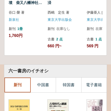
墳 柴又八幡神社古
済
墳
谷口 榮 著
西嶋 定生 著
伊藤亜人 [ほか
新泉社
東京大学出版会
東京大学出版会
新刊
1冊
新刊
在庫なし
新刊
在庫なし
1,760円
古書
2 点
古書
1 点
660 円~
569 円
六一書房のイチオシ
新刊
中国書
韓国書
電子書籍