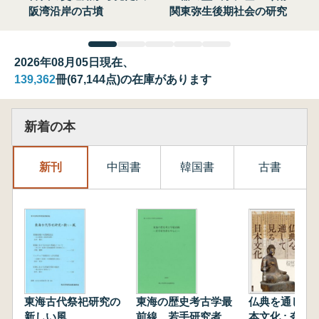
阪湾沿岸の古墳
関東弥生後期社会の研究
2026年08月05日現在、
139,362
冊(67,144点)の在庫があります
新着の本
新刊
中国書
韓国書
古書
東海古代祭祀研究の
東海の歴史考古学最
仏典を通して
新しい風
前線 若手研究者を
本文化 : 奈良