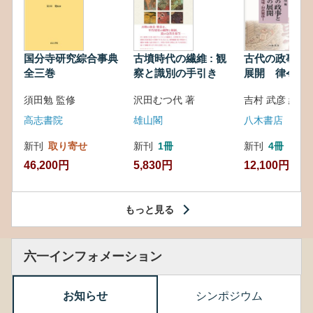
国分寺研究綜合事典
古墳時代の繊維 : 観
古代の政事と
全三巻
察と識別の手引き
展開 律令・
対外関係
須田勉 監修
沢田むつ代 著
吉村 武彦 編集
高志書院
雄山閣
八木書店
新刊
取り寄せ
新刊
1冊
新刊
4冊
46,200円
5,830円
12,100円
もっと見る
六一インフォメーション
お知らせ
シンポジウム