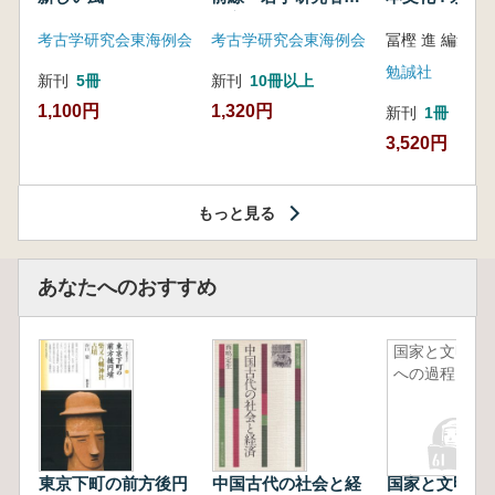
中心に
期における仏
考古学研究会東海例会
考古学研究会東海例会
冨樫 進 編集
容・融合・展
勉誠社
新刊
5冊
新刊
10冊以上
1,100円
1,320円
新刊
1冊
3,520円
もっと見る
あなたへのおすすめ
国家と文明
への過程
東京下町の前方後円
中国古代の社会と経
国家と文明へ