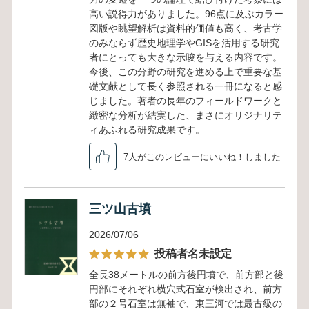
高い説得力がありました。96点に及ぶカラー
図版や眺望解析は資料的価値も高く、考古学
のみならず歴史地理学やGISを活用する研究
者にとっても大きな示唆を与える内容です。
今後、この分野の研究を進める上で重要な基
礎文献として長く参照される一冊になると感
じました。著者の長年のフィールドワークと
緻密な分析が結実した、まさにオリジナリテ
ィあふれる研究成果です。
7人がこのレビューにいいね！しました
三ツ山古墳
2026/07/06
投稿者名未設定
全長38メートルの前方後円墳で、前方部と後
円部にそれぞれ横穴式石室が検出され、前方
部の２号石室は無袖で、東三河では最古級の