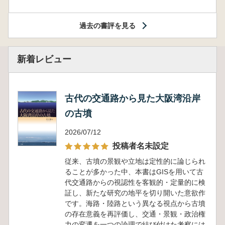
過去の書評を見る
新着レビュー
古代の交通路から見た大阪湾沿岸
の古墳
2026/07/12
投稿者名未設定
従来、古墳の景観や立地は定性的に論じられ
ることが多かった中、本書はGISを用いて古
代交通路からの視認性を客観的・定量的に検
証し、新たな研究の地平を切り開いた意欲作
です。海路・陸路という異なる視点から古墳
の存在意義を再評価し、交通・景観・政治権
力の変遷を一つの論理で結び付けた考察には