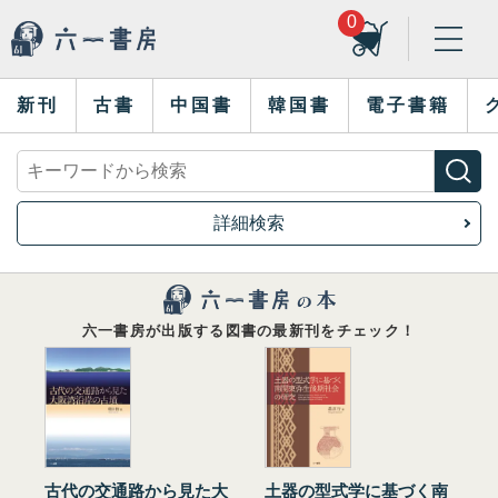
0
新刊
古書
中国書
韓国書
電子書籍
詳細検索
六一書房が出版する図書の最新刊をチェック！
古代の交通路から見た大
土器の型式学に基づく南