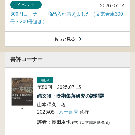
イベント
2026-07-14
300円コーナー 商品入れ替えました（文京倉庫300
冊・200冊追加）
もっと見る
書評コーナー
書評
第80回 2025.07.15
縄文後・晩期集落研究の諸問題
山本暉久 著
2025/05
六一書房
発行
評者：長田友也
(中部大学非常勤講師)