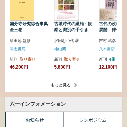
国分寺研究綜合事典
古墳時代の繊維 : 観
古代の政事と
全三巻
察と識別の手引き
展開 律令・
対外関係
須田勉 監修
沢田むつ代 著
吉村 武彦 編集
高志書院
雄山閣
八木書店
新刊
取り寄せ
新刊
取り寄せ
新刊
4冊
46,200円
5,830円
12,100円
もっと見る
六一インフォメーション
お知らせ
シンポジウム