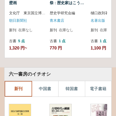
壁画
祭 : 歴史家はこう考
える
文化庁 東京国立博物館 奈良文化財研究所 朝日新聞社 編
歴史学研究会編
樋口政則著
朝日新聞社
青木書店
名著出版
新刊
在庫なし
新刊
在庫なし
新刊
在庫なし
古書
5 点
古書
1 点
古書
1 点
1,320 円~
770 円
1,100 円
六一書房のイチオシ
新刊
中国書
韓国書
電子書籍