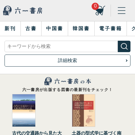
0
新刊
古書
中国書
韓国書
電子書籍
詳細検索
六一書房が出版する図書の最新刊をチェック！
古代の交通路から見た大
土器の型式学に基づく南