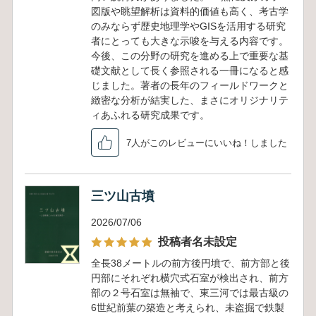
図版や眺望解析は資料的価値も高く、考古学
のみならず歴史地理学やGISを活用する研究
者にとっても大きな示唆を与える内容です。
今後、この分野の研究を進める上で重要な基
礎文献として長く参照される一冊になると感
じました。著者の長年のフィールドワークと
緻密な分析が結実した、まさにオリジナリテ
ィあふれる研究成果です。
7人がこのレビューにいいね！しました
三ツ山古墳
2026/07/06
投稿者名未設定
全長38メートルの前方後円墳で、前方部と後
円部にそれぞれ横穴式石室が検出され、前方
部の２号石室は無袖で、東三河では最古級の
6世紀前葉の築造と考えられ、未盗掘で鉄製