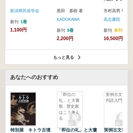
新潟県民俗学会
黒田 基樹 著
KADOKAWA
高志書院
新刊
1冊
1,100円
新刊
5冊
新刊
未刊
2,200円
16,500円
もっと見る
あなたへのおすすめ
「即位の
実例古文書
礼」と大嘗
判読入門
祭 : 歴史家
はこう考え
る
特別展 キトラ古墳
「即位の礼」と大嘗
実例古文書判