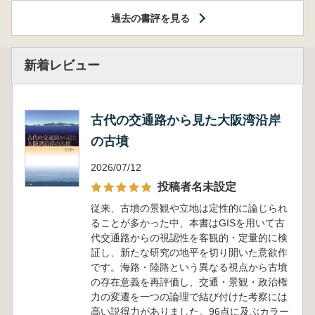
過去の書評を見る
新着レビュー
古代の交通路から見た大阪湾沿岸
の古墳
2026/07/12
投稿者名未設定
従来、古墳の景観や立地は定性的に論じられ
ることが多かった中、本書はGISを用いて古
代交通路からの視認性を客観的・定量的に検
証し、新たな研究の地平を切り開いた意欲作
です。海路・陸路という異なる視点から古墳
の存在意義を再評価し、交通・景観・政治権
力の変遷を一つの論理で結び付けた考察には
高い説得力がありました。96点に及ぶカラー