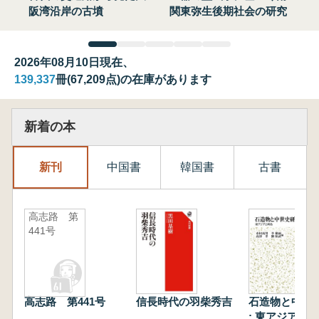
阪湾沿岸の古墳
関東弥生後期社会の研究
2026年08月10日現在、
139,337
冊(67,209点)の在庫があります
新着の本
新刊
中国書
韓国書
古書
高志路 第
441号
高志路 第441号
信長時代の羽柴秀吉
石造物と中世
: 東アジアと