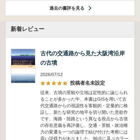
過去の書評を見る
新着レビュー
古代の交通路から見た大阪湾沿岸
の古墳
2026/07/12
投稿者名未設定
従来、古墳の景観や立地は定性的に論じられ
ることが多かった中、本書はGISを用いて古
代交通路からの視認性を客観的・定量的に検
証し、新たな研究の地平を切り開いた意欲作
です。海路・陸路という異なる視点から古墳
の存在意義を再評価し、交通・景観・政治権
力の変遷を一つの論理で結び付けた考察には
高い説得力がありました。96点に及ぶカラー