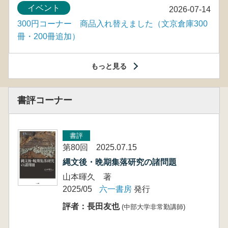
イベント
2026-07-14
300円コーナー 商品入れ替えました（文京倉庫300
冊・200冊追加）
もっと見る
書評コーナー
書評
第80回 2025.07.15
縄文後・晩期集落研究の諸問題
山本暉久 著
2025/05
六一書房
発行
評者：長田友也
(中部大学非常勤講師)