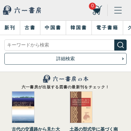
0
新刊
古書
中国書
韓国書
電子書籍
詳細検索
六一書房が出版する図書の最新刊をチェック！
古代の交通路から見た大
土器の型式学に基づく南