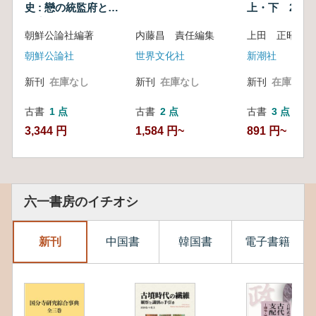
史 : 戀の統監府と總
上・下 2冊
督府
朝鮮公論社編著
内藤昌 責任編集
上田 正昭 著
朝鮮公論社
世界文化社
新潮社
新刊
在庫なし
新刊
在庫なし
新刊
在庫なし
古書
1 点
古書
2 点
古書
3 点
3,344 円
1,584 円~
891 円~
六一書房のイチオシ
新刊
中国書
韓国書
電子書籍