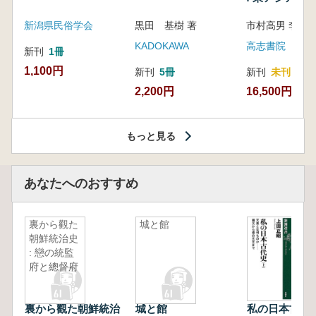
新潟県民俗学会
黒田 基樹 著
KADOKAWA
高志書院
新刊
1冊
1,100円
新刊
5冊
新刊
未刊
2,200円
16,500円
もっと見る
あなたへのおすすめ
裏から觀た
城と館
朝鮮統治史
: 戀の統監
府と總督府
裏から觀た朝鮮統治
城と館
私の日本古