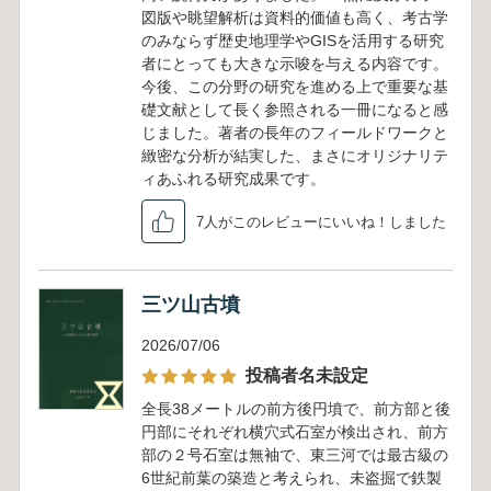
図版や眺望解析は資料的価値も高く、考古学
のみならず歴史地理学やGISを活用する研究
者にとっても大きな示唆を与える内容です。
今後、この分野の研究を進める上で重要な基
礎文献として長く参照される一冊になると感
じました。著者の長年のフィールドワークと
緻密な分析が結実した、まさにオリジナリテ
ィあふれる研究成果です。
7人がこのレビューにいいね！しました
三ツ山古墳
2026/07/06
投稿者名未設定
全長38メートルの前方後円墳で、前方部と後
円部にそれぞれ横穴式石室が検出され、前方
部の２号石室は無袖で、東三河では最古級の
6世紀前葉の築造と考えられ、未盗掘で鉄製