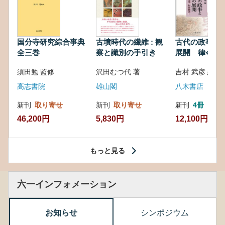
国分寺研究綜合事典
古墳時代の繊維 : 観
古代の政事と
全三巻
察と識別の手引き
展開 律令・
対外関係
須田勉 監修
沢田むつ代 著
吉村 武彦 編集
高志書院
雄山閣
八木書店
新刊
取り寄せ
新刊
取り寄せ
新刊
4冊
46,200円
5,830円
12,100円
もっと見る
六一インフォメーション
お知らせ
シンポジウム