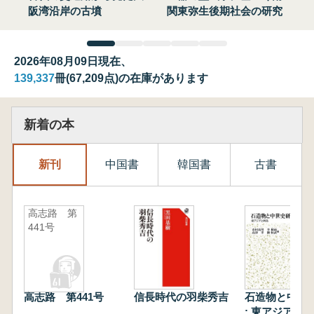
阪湾沿岸の古墳
関東弥生後期社会の研究
2026年08月09日現在、
139,337
冊(67,209点)の在庫があります
新着の本
新刊
中国書
韓国書
古書
高志路 第
441号
高志路 第441号
信長時代の羽柴秀吉
石造物と中世
: 東アジアと