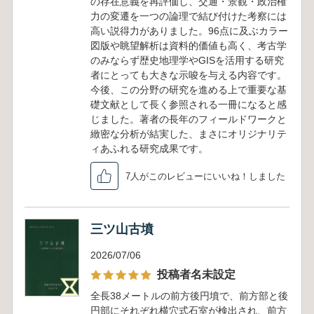
の存在意義を再評価し、交通・景観・政治権
力の変遷を一つの論理で結び付けた考察には
高い説得力がありました。96点に及ぶカラー
図版や眺望解析は資料的価値も高く、考古学
のみならず歴史地理学やGISを活用する研究
者にとっても大きな示唆を与える内容です。
今後、この分野の研究を進める上で重要な基
礎文献として長く参照される一冊になると感
じました。著者の長年のフィールドワークと
緻密な分析が結実した、まさにオリジナリテ
ィあふれる研究成果です。
7人がこのレビューにいいね！しました
三ツ山古墳
2026/07/06
投稿者名未設定
全長38メートルの前方後円墳で、前方部と後
円部にそれぞれ横穴式石室が検出され、前方