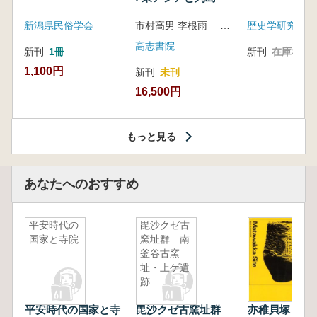
新潟県民俗学会
市村高男 李根雨 高津孝 劉恒武 編
歴史学研究会
高志書院
新刊
1冊
新刊
在庫なし
1,100円
新刊
未刊
16,500円
もっと見る
あなたへのおすすめ
平安時代の
毘沙クゼ古
国家と寺院
窯址群 南
釜谷古窯
址・上ゲ遺
跡
平安時代の国家と寺
毘沙クゼ古窯址群
亦稚貝塚