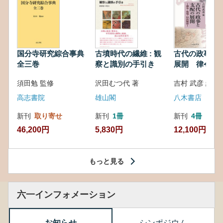
国分寺研究綜合事典
古墳時代の繊維 : 観
古代の政事と
全三巻
察と識別の手引き
展開 律令・
対外関係
須田勉 監修
沢田むつ代 著
吉村 武彦 編集
高志書院
雄山閣
八木書店
新刊
取り寄せ
新刊
1冊
新刊
4冊
46,200円
5,830円
12,100円
もっと見る
六一インフォメーション
お知らせ
シンポジウム