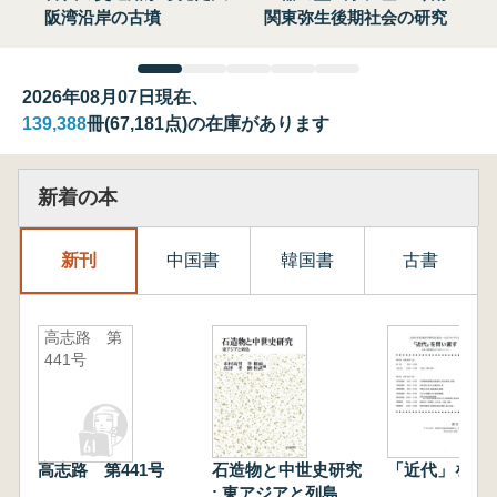
阪湾沿岸の古墳
関東弥生後期社会の研究
2026年08月07日現在、
139,388
冊(67,181点)の在庫があります
新着の本
新刊
中国書
韓国書
古書
高志路 第
441号
高志路 第441号
石造物と中世史研究
「近代」を問
: 東アジアと列島