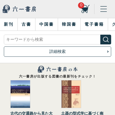
0
新刊
古書
中国書
韓国書
電子書籍
詳細検索
六一書房が出版する図書の最新刊をチェック！
古代の交通路から見た大
土器の型式学に基づく南