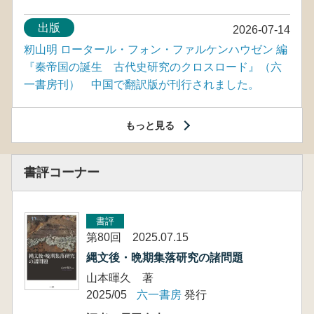
出版
2026-07-14
籾山明 ロータール・フォン・ファルケンハウゼン 編
『秦帝国の誕生 古代史研究のクロスロード』（六
一書房刊） 中国で翻訳版が刊行されました。
もっと見る
書評コーナー
書評
第80回 2025.07.15
縄文後・晩期集落研究の諸問題
山本暉久 著
2025/05
六一書房
発行