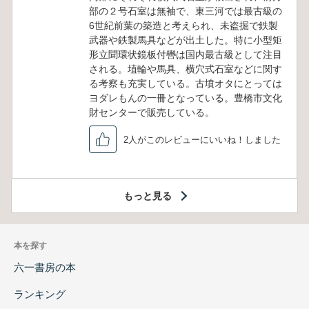
部の２号石室は無袖で、東三河では最古級の
6世紀前葉の築造と考えられ、未盗掘で鉄製
武器や鉄製馬具などが出土した。特に小型矩
形立聞環状鏡板付轡は国内最古級として注目
される。埴輪や馬具、横穴式石室などに関す
る考察も充実している。古墳オタにとっては
ヨダレもんの一冊となっている。豊橋市文化
財センターで販売している。
2人がこのレビューにいいね！しました
もっと見る
本を探す
六一書房の本
ランキング