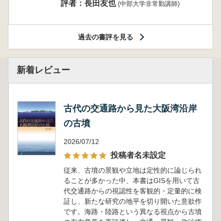
評者：長田友也
(中部大学非常勤講師)
過去の書評を見る
新着レビュー
古代の交通路から見た大阪湾沿岸
の古墳
2026/07/12
投稿者名未設定
従来、古墳の景観や立地は定性的に論じられ
ることが多かった中、本書はGISを用いて古
代交通路からの視認性を客観的・定量的に検
証し、新たな研究の地平を切り開いた意欲作
です。海路・陸路という異なる視点から古墳