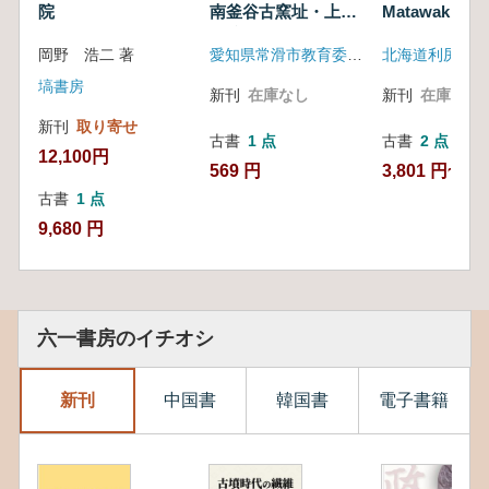
院
南釜谷古窯址・上ゲ
Matawakk
遺跡
岡野 浩二 著
愛知県常滑市教育委員会
塙書房
新刊
在庫なし
新刊
在庫なし
新刊
取り寄せ
古書
1 点
古書
2 点
12,100円
569 円
3,801 円~
古書
1 点
9,680 円
六一書房のイチオシ
新刊
中国書
韓国書
電子書籍