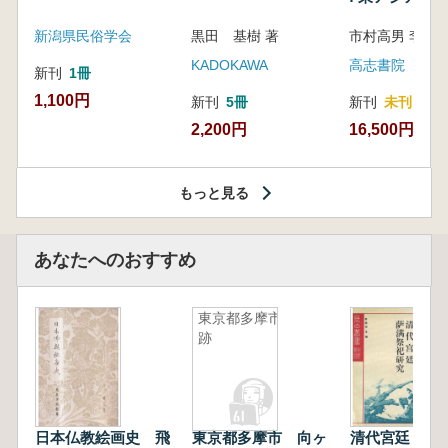
新潟県民俗学会
黒田 基樹 著
KADOKAWA
高志書院
新刊
1冊
1,100円
新刊
5冊
新刊
未刊
2,200円
16,500円
もっと見る
あなたへのおすすめ
東京都多摩市 向ヶ岡遺
跡
日本仏教絵画史 飛
東京都多摩市 向ヶ
清代宮廷 薩