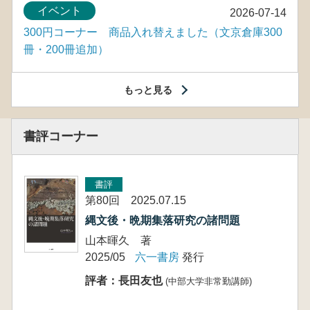
イベント
2026-07-14
300円コーナー 商品入れ替えました（文京倉庫300
冊・200冊追加）
もっと見る
書評コーナー
書評
第80回 2025.07.15
縄文後・晩期集落研究の諸問題
山本暉久 著
2025/05
六一書房
発行
評者：長田友也
(中部大学非常勤講師)