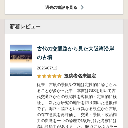
過去の書評を見る
新着レビュー
古代の交通路から見た大阪湾沿岸
の古墳
2026/07/12
投稿者名未設定
従来、古墳の景観や立地は定性的に論じられ
ることが多かった中、本書はGISを用いて古
代交通路からの視認性を客観的・定量的に検
証し、新たな研究の地平を切り開いた意欲作
です。海路・陸路という異なる視点から古墳
の存在意義を再評価し、交通・景観・政治権
力の変遷を一つの論理で結び付けた考察には
高い説得力がありました。96点に及ぶカラー