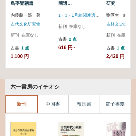
鳥寧樂朝篇
岡遺
研究
跡
内藤藤一郎 著
1・3・1号線関連遺跡調査会
劉厚生 編著
古代文化研究會
吉林文史出版
新刊
在庫なし
新刊
在庫なし
新刊
在庫なし
古書
2 点
616 円~
古書
1 点
古書
1 点
1,100 円
2,420 円
六一書房のイチオシ
新刊
中国書
韓国書
電子書籍