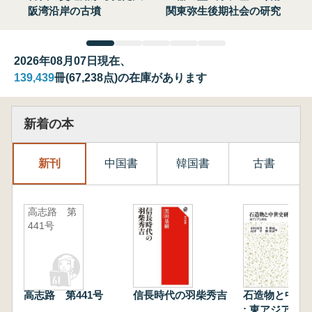
阪湾沿岸の古墳
関東弥生後期社会の研究
2026年08月07日現在、
139,439
冊(67,238点)の在庫があります
新着の本
新刊
中国書
韓国書
古書
高志路 第
441号
高志路 第441号
信長時代の羽柴秀吉
石造物と中世
: 東アジアと