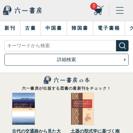
0
新刊
古書
中国書
韓国書
電子書籍
詳細検索
六一書房が出版する図書の最新刊をチェック！
古代の交通路から見た大
土器の型式学に基づく南