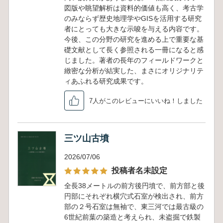
図版や眺望解析は資料的価値も高く、考古学
のみならず歴史地理学やGISを活用する研究
者にとっても大きな示唆を与える内容です。
今後、この分野の研究を進める上で重要な基
礎文献として長く参照される一冊になると感
じました。著者の長年のフィールドワークと
緻密な分析が結実した、まさにオリジナリテ
ィあふれる研究成果です。
7人がこのレビューにいいね！しました
三ツ山古墳
2026/07/06
投稿者名未設定
全長38メートルの前方後円墳で、前方部と後
円部にそれぞれ横穴式石室が検出され、前方
部の２号石室は無袖で、東三河では最古級の
6世紀前葉の築造と考えられ、未盗掘で鉄製