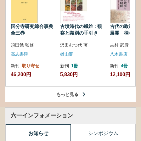
国分寺研究綜合事典
古墳時代の繊維 : 観
古代の政事と
全三巻
察と識別の手引き
展開 律令・
対外関係
須田勉 監修
沢田むつ代 著
吉村 武彦 編集
高志書院
雄山閣
八木書店
新刊
取り寄せ
新刊
1冊
新刊
4冊
46,200円
5,830円
12,100円
もっと見る
六一インフォメーション
お知らせ
シンポジウム