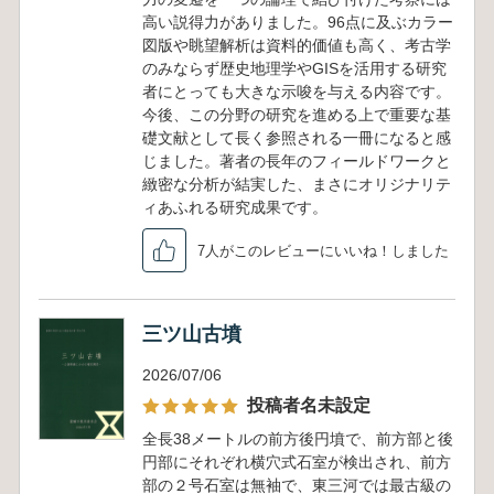
高い説得力がありました。96点に及ぶカラー
図版や眺望解析は資料的価値も高く、考古学
のみならず歴史地理学やGISを活用する研究
者にとっても大きな示唆を与える内容です。
今後、この分野の研究を進める上で重要な基
礎文献として長く参照される一冊になると感
じました。著者の長年のフィールドワークと
緻密な分析が結実した、まさにオリジナリテ
ィあふれる研究成果です。
7人がこのレビューにいいね！しました
三ツ山古墳
2026/07/06
投稿者名未設定
全長38メートルの前方後円墳で、前方部と後
円部にそれぞれ横穴式石室が検出され、前方
部の２号石室は無袖で、東三河では最古級の