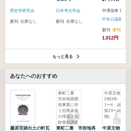
音の奥深い世
歴史学研究会
日本考古学会
中澤信幸 著
中央公論新社
新刊
在庫なし
新刊
在庫なし
新刊
未刊
1,012円
もっと見る
あなたへのおすすめ
東町二番
中原文物
市街地再開
1983年
発事業に伴
1〜4 (総
う旧厚木宿
第23〜26
の埋蔵文化
期)
財発掘調査
藤原宮跡出土の軒瓦
東町二番 市街地再
中原文物 19
報告書(1、