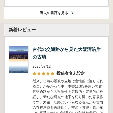
過去の書評を見る
新着レビュー
古代の交通路から見た大阪湾沿岸
の古墳
2026/07/12
投稿者名未設定
従来、古墳の景観や立地は定性的に論じられ
ることが多かった中、本書はGISを用いて古
代交通路からの視認性を客観的・定量的に検
証し、新たな研究の地平を切り開いた意欲作
です。海路・陸路という異なる視点から古墳
の存在意義を再評価し、交通・景観・政治権
力の変遷を一つの論理で結び付けた考察には