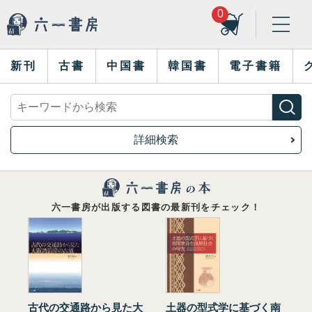
0
新刊
古書
中国書
韓国書
電子書籍
詳細検索
六一書房が出版する図書の最新刊をチェック！
古代の交通路から見た大
土器の型式学に基づく南