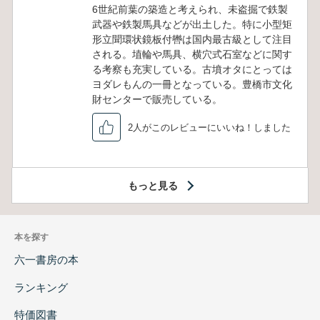
6世紀前葉の築造と考えられ、未盗掘で鉄製
武器や鉄製馬具などが出土した。特に小型矩
形立聞環状鏡板付轡は国内最古級として注目
される。埴輪や馬具、横穴式石室などに関す
る考察も充実している。古墳オタにとっては
ヨダレもんの一冊となっている。豊橋市文化
財センターで販売している。
2人がこのレビューにいいね！しました
もっと見る
本を探す
六一書房の本
ランキング
特価図書