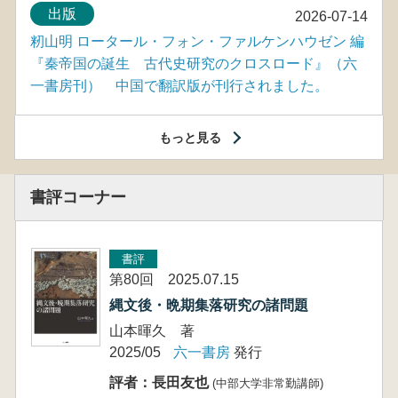
出版
2026-07-14
籾山明 ロータール・フォン・ファルケンハウゼン 編
『秦帝国の誕生 古代史研究のクロスロード』（六
一書房刊） 中国で翻訳版が刊行されました。
もっと見る
書評コーナー
書評
第80回 2025.07.15
縄文後・晩期集落研究の諸問題
山本暉久 著
2025/05
六一書房
発行
評者：長田友也
(中部大学非常勤講師)