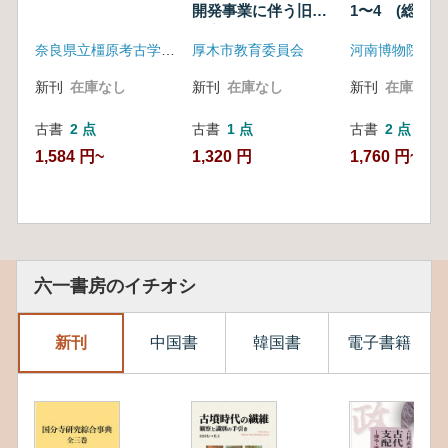
開発事業に伴う旧厚
2)
1〜4 (総第23
木宿の埋蔵文化財発
期)
奈良県立橿原考古学研究所附属博物館
厚木市教育委員会
河南博物院
掘調査報告書(1、2)
新刊
在庫なし
新刊
在庫なし
新刊
在庫なし
古書
2 点
古書
1 点
古書
2 点
1,584 円~
1,320 円
1,760 円~
六一書房のイチオシ
新刊
中国書
韓国書
電子書籍