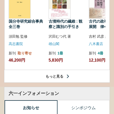
国分寺研究綜合事典
古墳時代の繊維 : 観
古代の政事と
全三巻
察と識別の手引き
展開 律令・
対外関係
須田勉 監修
沢田むつ代 著
吉村 武彦 編集
高志書院
雄山閣
八木書店
新刊
取り寄せ
新刊
1冊
新刊
4冊
46,200円
5,830円
12,100円
もっと見る
六一インフォメーション
お知らせ
シンポジウム