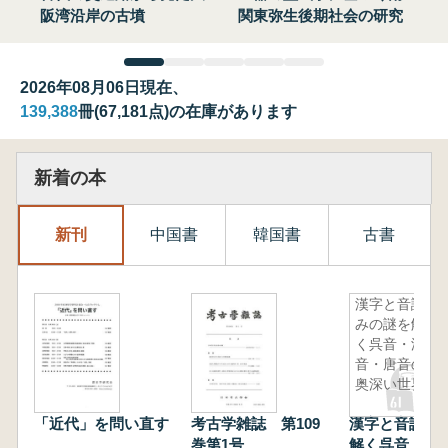
阪湾沿岸の古墳
関東弥生後期社会の研究
2026年08月06日現在、
139,388
冊(67,181点)の在庫があります
新着の本
新刊
中国書
韓国書
古書
漢字と音読
みの謎を解
く呉音・漢
音・唐音の
奥深い世界
「近代」を問い直す
考古学雑誌 第109
漢字と音読み
巻第1号
解く呉音・漢