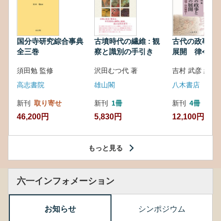
国分寺研究綜合事典
古墳時代の繊維 : 観
古代の政事と
全三巻
察と識別の手引き
展開 律令・
対外関係
須田勉 監修
沢田むつ代 著
吉村 武彦 編集
高志書院
雄山閣
八木書店
新刊
取り寄せ
新刊
1冊
新刊
4冊
46,200円
5,830円
12,100円
もっと見る
六一インフォメーション
お知らせ
シンポジウム