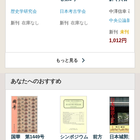
音の奥深い世
歴史学研究会
日本考古学会
中澤信幸 著
中央公論新社
新刊
在庫なし
新刊
在庫なし
新刊
未刊
1,012円
もっと見る
あなたへのおすすめ
国華 第1449号
シンポジウム 前方
日本城郭大系