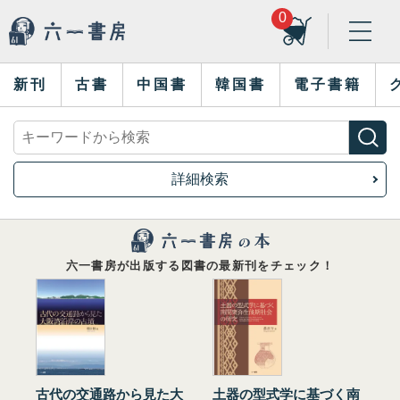
0
新刊
古書
中国書
韓国書
電子書籍
詳細検索
六一書房が出版する図書の最新刊をチェック！
古代の交通路から見た大
土器の型式学に基づく南