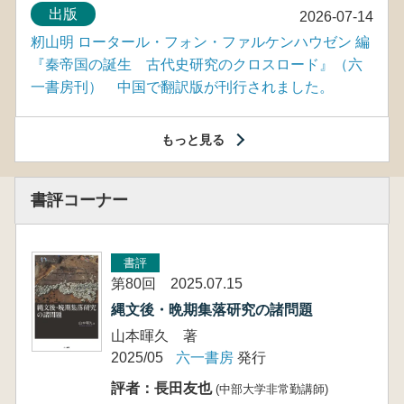
出版
2026-07-14
籾山明 ロータール・フォン・ファルケンハウゼン 編
『秦帝国の誕生 古代史研究のクロスロード』（六
一書房刊） 中国で翻訳版が刊行されました。
もっと見る
書評コーナー
書評
第80回 2025.07.15
縄文後・晩期集落研究の諸問題
山本暉久 著
2025/05
六一書房
発行
評者：長田友也
(中部大学非常勤講師)