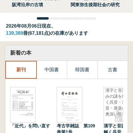
阪湾沿岸の古墳
関東弥生後期社会の研究
2026年08月06日現在、
139,388
冊(67,181点)の在庫があります
新着の本
新刊
中国書
韓国書
古書
漢字と音読
みの謎を解
く呉音・漢
音・唐音の
奥深い世界
「近代」を問い直す
考古学雑誌 第109
漢字と音読み
巻第1号
解く呉音・漢