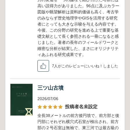
高い説得力がありました。96点に及ぶカラー
図版や眺望解析は資料的価値も高く、考古学
のみならず歴史地理学やGISを活用する研究
者にとっても大きな示唆を与える内容です。
今後、この分野の研究を進める上で重要な基
礎文献として長く参照される一冊になると感
じました。著者の長年のフィールドワークと
緻密な分析が結実した、まさにオリジナリテ
ィあふれる研究成果です。
7人がこのレビューにいいね！しました
三ツ山古墳
2026/07/06
投稿者名未設定
全長38メートルの前方後円墳で、前方部と後
円部にそれぞれ横穴式石室が検出され、前方
部の２号石室は無袖で、東三河では最古級の