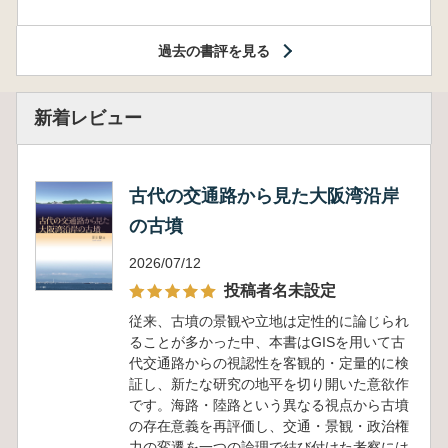
過去の書評を見る
新着レビュー
古代の交通路から見た大阪湾沿岸
の古墳
2026/07/12
投稿者名未設定
従来、古墳の景観や立地は定性的に論じられ
ることが多かった中、本書はGISを用いて古
代交通路からの視認性を客観的・定量的に検
証し、新たな研究の地平を切り開いた意欲作
です。海路・陸路という異なる視点から古墳
の存在意義を再評価し、交通・景観・政治権
力の変遷を一つの論理で結び付けた考察には