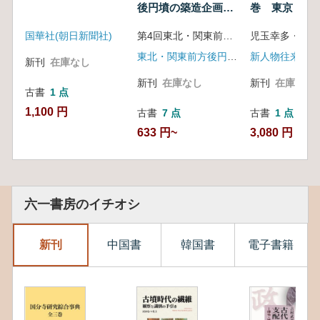
後円墳の築造企画
巻 東京・埼
発表要旨資料
国華社(朝日新聞社)
第4回東北・関東前方後円墳研究会大会実行委員会 編
東北・関東前方後円墳研究会
新人物往来社
新刊
在庫なし
新刊
在庫なし
新刊
在庫なし
古書
1 点
1,100 円
古書
7 点
古書
1 点
633 円~
3,080 円
六一書房のイチオシ
新刊
中国書
韓国書
電子書籍