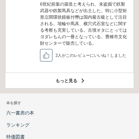
6世紀前葉の築造と考えられ、未盗掘で鉄製
武器や鉄製馬具などが出土した。特に小型矩
形立聞環状鏡板付轡は国内最古級として注目
される。埴輪や馬具、横穴式石室などに関す
る考察も充実している。古墳オタにとっては
ヨダレもんの一冊となっている。豊橋市文化
財センターで販売している。
2人がこのレビューにいいね！しました
もっと見る
本を探す
六一書房の本
ランキング
特価図書