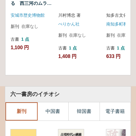
る 西三河のムラと
都
安城市歴史博物館
川村博忠 著
ぺりかん社
南知多町教育委
新刊
在庫なし
新刊
在庫なし
新刊
在庫なし
古書
1 点
1,100 円
古書
1 点
古書
1 点
1,408 円
633 円
六一書房のイチオシ
新刊
中国書
韓国書
電子書籍