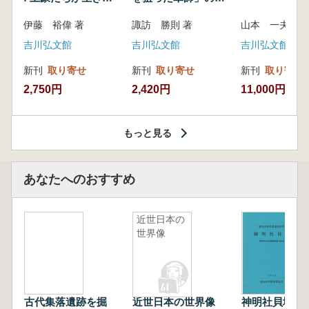
いた紀州制圧戦
像
伊藤 裕偉 著
諏訪 勝則 著
山本 一夫 
吉川弘文館
吉川弘文館
吉川弘文館
新刊
取り寄せ
新刊
取り寄せ
新刊
取り寄せ
2,750円
2,420円
11,000円
もっと見る
あなたへのおすすめ
近世日本の
世界像
古代集落遺跡を掘
近世日本の世界像
神明社貝塚