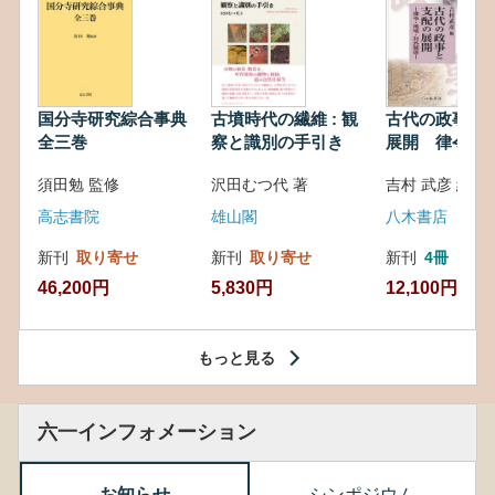
国分寺研究綜合事典
古墳時代の繊維 : 観
古代の政事と
全三巻
察と識別の手引き
展開 律令・
対外関係
須田勉 監修
沢田むつ代 著
吉村 武彦 編集
高志書院
雄山閣
八木書店
新刊
取り寄せ
新刊
取り寄せ
新刊
4冊
46,200円
5,830円
12,100円
もっと見る
六一インフォメーション
お知らせ
シンポジウム