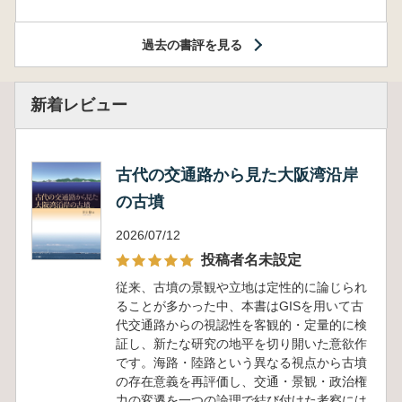
過去の書評を見る
新着レビュー
古代の交通路から見た大阪湾沿岸
の古墳
2026/07/12
投稿者名未設定
従来、古墳の景観や立地は定性的に論じられ
ることが多かった中、本書はGISを用いて古
代交通路からの視認性を客観的・定量的に検
証し、新たな研究の地平を切り開いた意欲作
です。海路・陸路という異なる視点から古墳
の存在意義を再評価し、交通・景観・政治権
力の変遷を一つの論理で結び付けた考察には