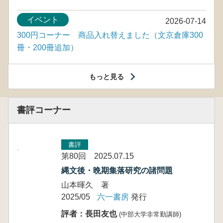
イベント
2026-07-14
300円コーナー 商品入れ替えました（文京倉庫300
冊・200冊追加）
もっと見る
書評コーナー
書評
第80回 2025.07.15
縄文後・晩期集落研究の諸問題
山本暉久 著
2025/05
六一書房
発行
評者：長田友也
(中部大学非常勤講師)