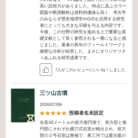
高い説得力がありました。96点に及ぶカラー
図版や眺望解析は資料的価値も高く、考古学
のみならず歴史地理学やGISを活用する研究
者にとっても大きな示唆を与える内容です。
今後、この分野の研究を進める上で重要な基
礎文献として長く参照される一冊になると感
じました。著者の長年のフィールドワークと
緻密な分析が結実した、まさにオリジナリテ
ィあふれる研究成果です。
7人がこのレビューにいいね！しました
三ツ山古墳
2026/07/06
投稿者名未設定
全長38メートルの前方後円墳で、前方部と後
円部にそれぞれ横穴式石室が検出され、前方
部の２号石室は無袖で、東三河では最古級の