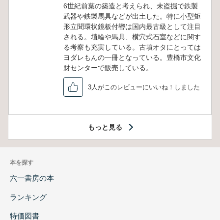
6世紀前葉の築造と考えられ、未盗掘で鉄製
武器や鉄製馬具などが出土した。特に小型矩
形立聞環状鏡板付轡は国内最古級として注目
される。埴輪や馬具、横穴式石室などに関す
る考察も充実している。古墳オタにとっては
ヨダレもんの一冊となっている。豊橋市文化
財センターで販売している。
3人がこのレビューにいいね！しました
もっと見る
本を探す
六一書房の本
ランキング
特価図書