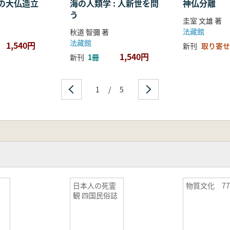
の大仏造立
海の人類学 : 人新世を問
神仏分離
う
圭室 文雄 著
法藏館
秋道 智彌 著
法藏館
1,540円
新刊
取り寄せ
1,540円
新刊
1冊
1
/
5
日本人の死霊
物質文化 7
観 四国民俗誌