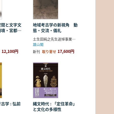
空間と文字文
地域考古学の新視角 動
円墳・宮都・
態・交流・儀礼
土生田純之先生追悼事業会 編
雄山閣
12,100円
17,600円
新刊
取り寄せ
古学 : 弘前
縄文時代 : 「定住革命」
と文化の多様性