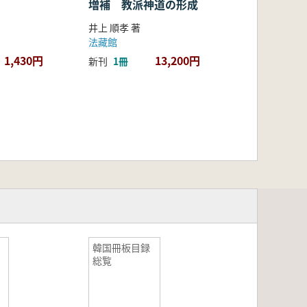
増補 教派神道の形成
井上 順孝 著
法藏館
1,430円
13,200円
新刊
1冊
7
韓国冊板目録
総覧