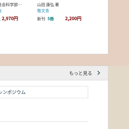
弘前大学人文社会科学部北日本考古学研究センター 編
山田 康弘 著
会
敬文舎
2,970円
2,200円
上
新刊
5冊
もっと見る
シンポジウム