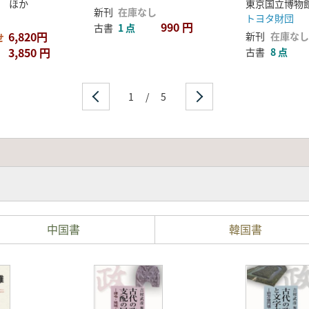
東京国立博物
 ほか
新刊
在庫なし
トヨタ財団
990 円
古書
1 点
6,820円
新刊
在庫なし
せ
3,850 円
古書
8 点
1
/
5
中国書
韓国書