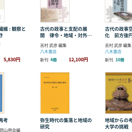
維 : 観察と
古代の政事と支配の展
古代の政事
き
開 律令・地域・対外関
化 前方後
係
ことば
著
吉村 武彦 編集
吉村 武彦 編集
八木書店
八木書店
5,830円
12,100円
新刊
4冊
新刊
10冊
再考
弥生時代の集落と地域の
地域からの考
研究
大学の挑戦
岡山例会編