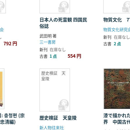
日本人の死霊観 四国民
物質文化 7
俗誌
会
物質文化研究
武田明 著
し
新刊
在庫なし
三一書房
792 円
古書
2 点
新刊
在庫なし
554 円
古書
1 点
歴史検証 天
皇陵
漆で描かれ
 충청편 (宗
歴史検証 天皇陵
界 中国古
忠清編)
新人物往来社