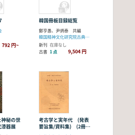
7
韓国冊板目録総覧
会
鄭亨愚、尹炳泰 共編
韓国精神文化研究院古典資料編纂室
792 円~
新刊
在庫なし
9,504 円
古書
1 点
た神秘の世
考古学と実年代 (発表
代漆器展
要旨集/資料集) (2冊セ
ット)