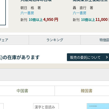
研究
朝日 格 著
轟 直行 著
六一書房
六一書房
4,950 円
11,000
新刊
10冊以上
新刊
10冊以上
フェア
ランキング
特価
81点)の在庫があります
販売の委託について
中国書
韓国書
漢字と音読み