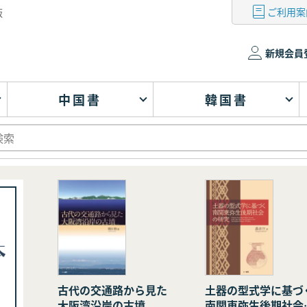
ご利用案
版
新規会員
中国書
韓国書
古代の交通路から見た
土器の型式学に基づ
大阪湾沿岸の古墳
南関東弥生後期社会