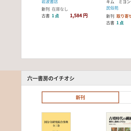
岩波書店
キム ミヨン
民俗苑
新刊
在庫なし
1,584 円
古書
1 点
新刊
取り寄
古書
1 点
六一書房のイチオシ
新刊