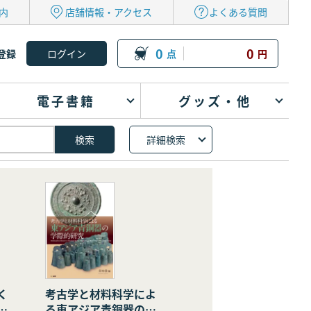
内
店舗情報・アクセス
よくある質問
0
0
登録
点
円
電子書籍
グッズ・他
詳細検索
く
考古学と材料科学によ
の
る東アジア青銅器の学