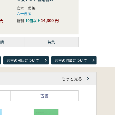
際的研究
岩本 崇 編
六一書房
 円
14,300 円
新刊
10冊以上
図書
特集
図書の出版について
図書の買取について
もっと見る
古書