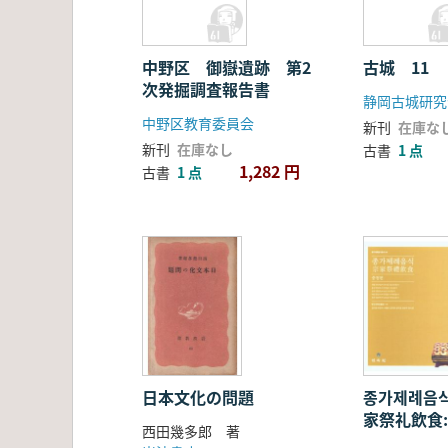
中野区 御嶽遺跡 第2
古城 11
次発掘調査報告書
静岡古城研究
中野区教育委員会
新刊
在庫な
新刊
在庫なし
古書
1 点
1,282 円
古書
1 点
日本文化の問題
종가제례음식:
家祭礼飲食:
西田幾多郎 著