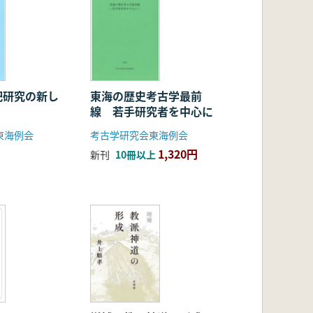
祀研究の新し
東海の歴史考古学最前
線 若手研究者を中心に
東海例会
考古学研究会東海例会
1,320円
新刊
10冊以上