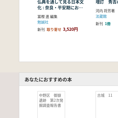
仏典を通して見る日本文
増訂 秀吉
化 : 奈良・平安期におけ
河内 将芳著
る仏教の受容・融合・展
法蔵館
冨樫 進 編集
開
勉誠社
新刊
1冊
3,520円
新刊
取り寄せ
あなたにおすすめの本
中野区 御嶽
古城 11
遺跡 第2次発
掘調査報告書