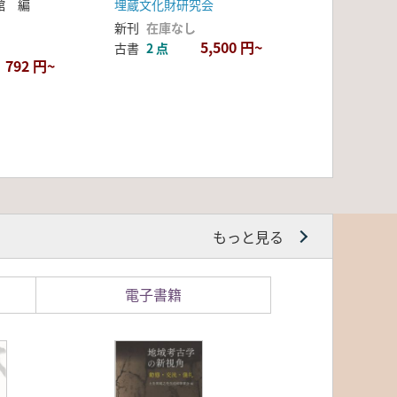
館 編
埋蔵文化財研究会
新刊
在庫なし
5,500 円~
古書
2 点
792 円~
もっと見る
電子書籍