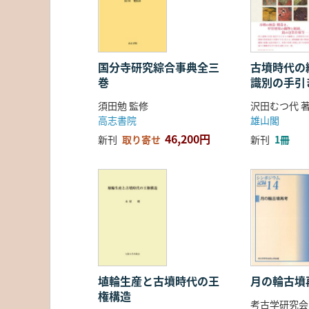
国分寺研究綜合事典全三
古墳時代の繊
巻
識別の手引
須田勉 監修
沢田むつ代 
高志書院
雄山閣
46,200円
新刊
取り寄せ
新刊
1冊
埴輪生産と古墳時代の王
月の輪古墳
権構造
考古学研究会