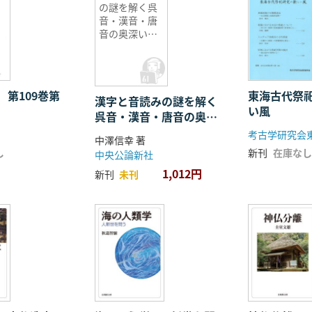
の謎を解く呉
音・漢音・唐
音の奥深い世
界
 第109巻第
東海古代祭
漢字と音読みの謎を解く
い風
呉音・漢音・唐音の奥深
い世界
考古学研究会
中澤信幸 著
し
新刊
在庫なし
中央公論新社
1,012円
新刊
未刊