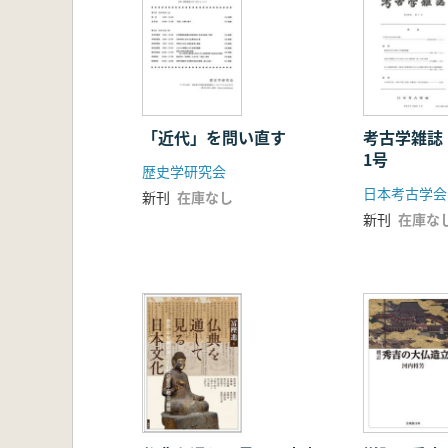
「近代」を問い直す
考古学雑誌
1号
歴史学研究会
日本考古学会
新刊
在庫なし
新刊
在庫な