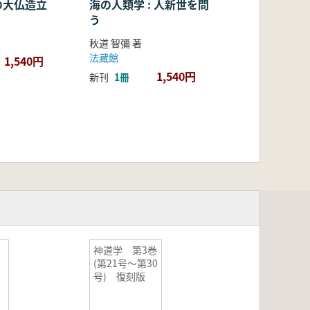
の大仏造立
海の人類学 : 人新世を問
う
秋道 智彌 著
法藏館
1,540円
1,540円
新刊
1冊
神道学 第3巻
(第21号〜第30
号) 復刻版