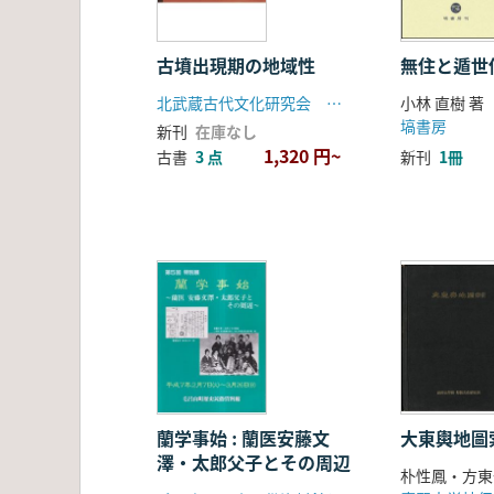
古墳出現期の地域性
無住と遁世
北武蔵古代文化研究会 群馬県考古学談話会 千曲川水系古代文化研究所
小林 直樹 著
塙書房
新刊
在庫なし
1,320 円~
古書
3 点
新刊
1冊
蘭学事始 : 蘭医安藤文
大東輿地圖
澤・太郎父子とその周辺
朴性鳳・方東