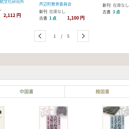
統文化研究所
芦辺町教育委員会
新刊
在庫なし
し
新刊
在庫なし
古書
1 点
2,112 円
1,100 円
古書
1 点
1
/
5
中国書
韓国書