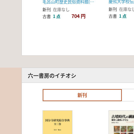
慶煕大学校伝
毛呂山町歴史民俗資料館(埼玉県)
新刊
在庫な
新刊
在庫なし
704 円
古書
1 点
古書
1 点
六一書房のイチオシ
新刊