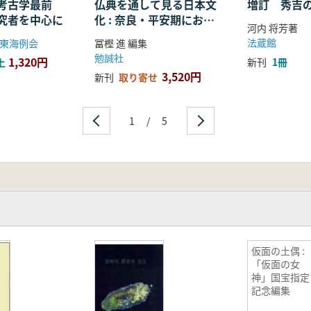
考古学最前
仏典を通して見る日本文
増訂 秀吉
究者を中心に
化 : 奈良・平安期におけ
河内 将芳著
る仏教の受容・融合・展
法蔵館
東海例会
冨樫 進 編集
開
勉誠社
1,320円
新刊
1冊
上
3,520円
新刊
取り寄せ
1
/
5
仮面の土偶 :
「仮面の女
神」国宝指定
記念編集