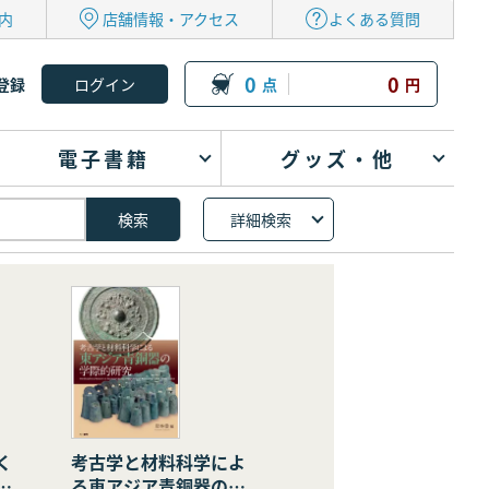
内
店舗情報・アクセス
よくある質問
0
0
登録
点
円
電子書籍
グッズ・他
詳細検索
く
考古学と材料科学によ
の
る東アジア青銅器の学