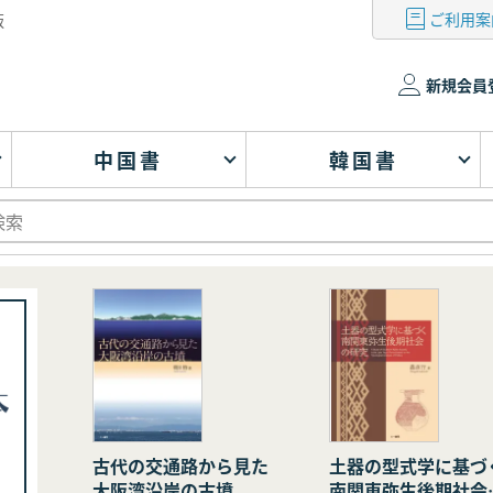
ご利用案
版
新規会員
中国書
韓国書
古代の交通路から見た
土器の型式学に基づ
大阪湾沿岸の古墳
南関東弥生後期社会