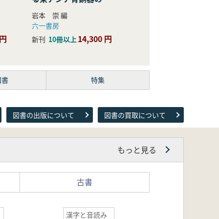
際的研究
岩本 崇 編
六一書房
 円
14,300 円
新刊
10冊以上
図書
特集
図書の出版について
図書の買取について
もっと見る
古書
漢字と音読み