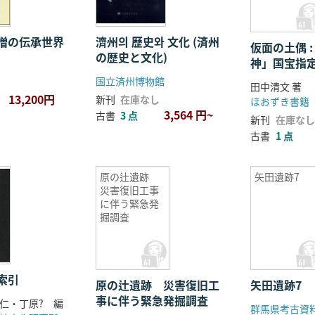
僧の伝承世界
濟州의 歷史와 文化 (済州
仮面の土偶 
の歴史と文化)
神」国宝指
国立済州博物館
田中清文 著
13,200円
新刊
在庫なし
ほおずき書籍
3,564 円~
古書
3 点
新刊
在庫なし
古書
1 点
原の辻遺跡
矢田遺跡7
災害復旧工事
に伴う緊急発
掘調査
索引
原の辻遺跡 災害復旧工
矢田遺跡7
事に伴う緊急発掘調査
仁・丁原? 編
群馬県考古資