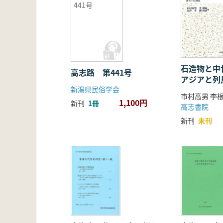
441号
石造物と中世
高志路 第441号
アジアと列
新潟県民俗学会
1,100円
新刊
1冊
高志書院
新刊
未刊