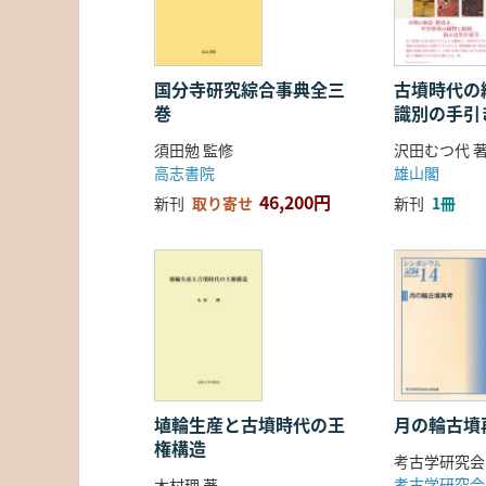
国分寺研究綜合事典全三
古墳時代の繊
巻
識別の手引
須田勉 監修
沢田むつ代 
高志書院
雄山閣
46,200円
新刊
取り寄せ
新刊
1冊
埴輪生産と古墳時代の王
月の輪古墳
権構造
考古学研究会
考古学研究会
木村理 著