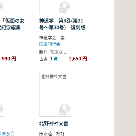
: 「仮面の女
神道学 第3巻(第21
定記念編集
号〜第30号) 復刻版
神道学会 編
国書刊行会
新刊
在庫なし
990 円
1,650 円
古書
1 点
北野神社文書
北野神社文書
料普及会
田沼睦 校訂