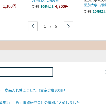
弘前大学出版
1,100円
4,800円
新刊
10冊以上
新刊
10冊以
1
/
5
ナー 商品入れ替えました（文京倉庫300冊）
編年1 』（近世陶磁研究会）の増刷が入荷しました