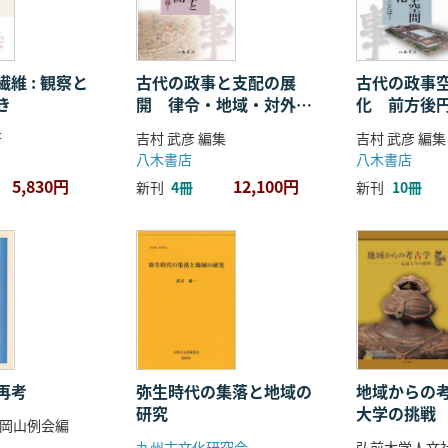
維 : 観察と
古代の政事と支配の展
古代の政事
き
開 律令・地域・対外関
化 前方後
係
ことば
著
吉村 武彦 編集
吉村 武彦 編集
八木書店
八木書店
5,830円
12,100円
新刊
4冊
新刊
10冊
再考
弥生時代の集落と地域の
地域からの考
研究
大学の挑戦
岡山例会編
九州古文化研究会