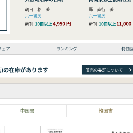
研究
朝日 格 著
轟 直行 著
六一書房
六一書房
4,950 円
11,000
新刊
10冊以上
新刊
10冊以上
フェア
ランキング
特価
81点)の在庫があります
販売の委託について
中国書
韓国書