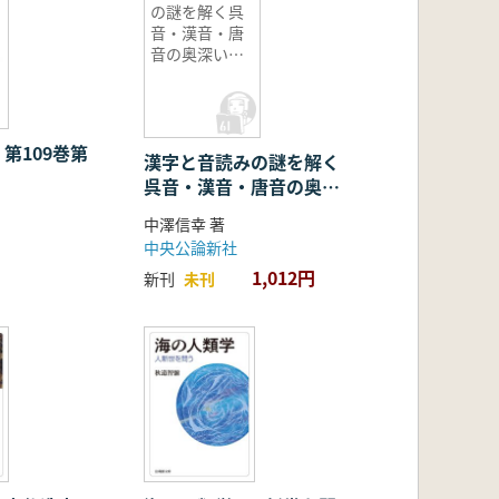
の謎を解く呉
音・漢音・唐
音の奥深い世
界
第109巻第
漢字と音読みの謎を解く
呉音・漢音・唐音の奥深
い世界
中澤信幸 著
中央公論新社
1,012円
新刊
未刊