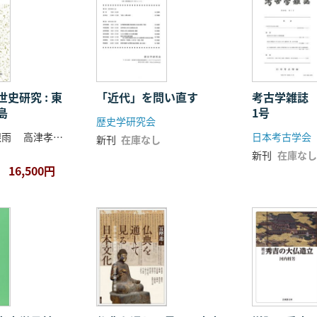
史研究 : 東
「近代」を問い直す
考古学雑誌 
島
1号
歴史学研究会
市村高男 李根雨 高津孝 劉恒武 編
日本考古学会
新刊
在庫なし
新刊
在庫なし
16,500円