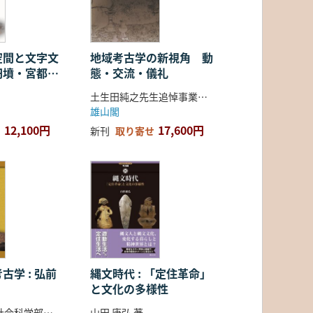
空間と文字文
地域考古学の新視角 動
円墳・宮都・
態・交流・儀礼
土生田純之先生追悼事業会 編
雄山閣
12,100円
17,600円
新刊
取り寄せ
古学 : 弘前
縄文時代 : 「定住革命」
と文化の多様性
弘前大学人文社会科学部北日本考古学研究センター 編
山田 康弘 著