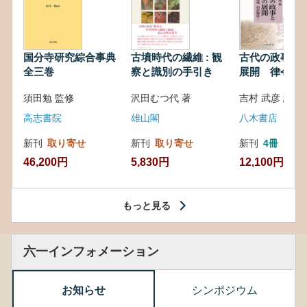
国分寺研究綜合事典
古墳時代の繊維 : 観
古代の政事と
全三巻
察と識別の手引き
展開 律令・
対外関係
須田勉 監修
沢田むつ代 著
吉村 武彦 編集
高志書院
雄山閣
八木書店
新刊
取り寄せ
新刊
取り寄せ
新刊
4冊
46,200円
5,830円
12,100円
もっと見る
六一インフォメーション
お知らせ
シンポジウム