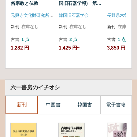
俗宗教と仏教
国旧石器学報) 第17
号
元興寺文化財研究所 奈良大学
韓国旧石器学会
新刊
在庫なし
新刊
在庫なし
新刊
在庫なし
古書
1 点
古書
2 点
古書
1 点
1,282 円
1,425 円~
3,850 円
六一書房のイチオシ
新刊
中国書
韓国書
電子書籍