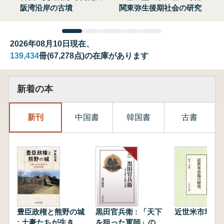
阪湾沿岸の古墳
関東弥生後期社会の研究
2026年08月10日現在、
139,434
冊(67,278点)の在庫があります
新着の本
新刊
中国書
韓国書
古書
豊臣政権と熊野の城
黒田官兵衛 : 「天下
近世米市場の
: 土豪たちが生き抜
を狙った軍師」の実