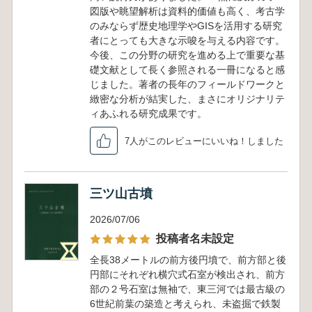
図版や眺望解析は資料的価値も高く、考古学
のみならず歴史地理学やGISを活用する研究
者にとっても大きな示唆を与える内容です。
今後、この分野の研究を進める上で重要な基
礎文献として長く参照される一冊になると感
じました。著者の長年のフィールドワークと
緻密な分析が結実した、まさにオリジナリテ
ィあふれる研究成果です。
7人がこのレビューにいいね！しました
三ツ山古墳
2026/07/06
投稿者名未設定
全長38メートルの前方後円墳で、前方部と後
円部にそれぞれ横穴式石室が検出され、前方
部の２号石室は無袖で、東三河では最古級の
6世紀前葉の築造と考えられ、未盗掘で鉄製