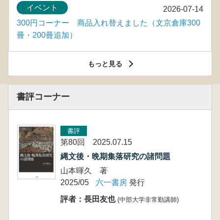
イベント
2026-07-14
300円コーナー 商品入れ替えました（文京倉庫300
冊・200冊追加）
もっと見る
書評コーナー
書評
第80回 2025.07.15
縄文後・晩期集落研究の諸問題
山本暉久 著
2025/05
六一書房
発行
評者：長田友也
(中部大学非常勤講師)