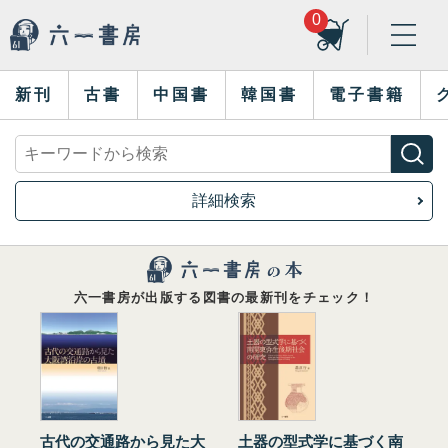
0
新刊
古書
中国書
韓国書
電子書籍
詳細検索
六一書房が出版する図書の最新刊をチェック！
古代の交通路から見た大
土器の型式学に基づく南