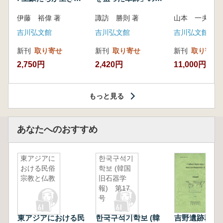
いた紀州制圧戦
像
伊藤 裕偉 著
諏訪 勝則 著
山本 一夫 
吉川弘文館
吉川弘文館
吉川弘文館
新刊
取り寄せ
新刊
取り寄せ
新刊
取り寄せ
2,750円
2,420円
11,000円
もっと見る
あなたへのおすすめ
東アジアに
한국구석기
おける民俗
학보 (韓国
宗教と仏教
旧石器学
報) 第17
号
東アジアにおける民
한국구석기학보 (韓
吉野遺跡群