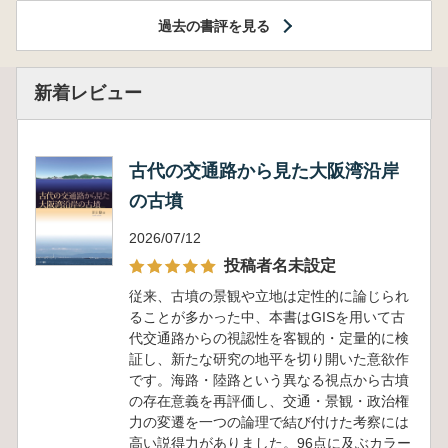
過去の書評を見る
新着レビュー
古代の交通路から見た大阪湾沿岸
の古墳
2026/07/12
投稿者名未設定
従来、古墳の景観や立地は定性的に論じられ
ることが多かった中、本書はGISを用いて古
代交通路からの視認性を客観的・定量的に検
証し、新たな研究の地平を切り開いた意欲作
です。海路・陸路という異なる視点から古墳
の存在意義を再評価し、交通・景観・政治権
力の変遷を一つの論理で結び付けた考察には
高い説得力がありました。96点に及ぶカラー