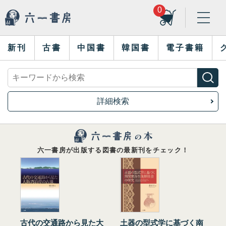
0
新刊
古書
中国書
韓国書
電子書籍
詳細検索
六一書房が出版する図書の最新刊をチェック！
古代の交通路から見た大
土器の型式学に基づく南