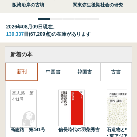
阪湾沿岸の古墳
関東弥生後期社会の研究
2026年08月09日現在、
139,337
冊(67,209点)の在庫があります
新着の本
新刊
中国書
韓国書
古書
高志路 第
441号
高志路 第441号
信長時代の羽柴秀吉
石造物と中世
: 東アジアと