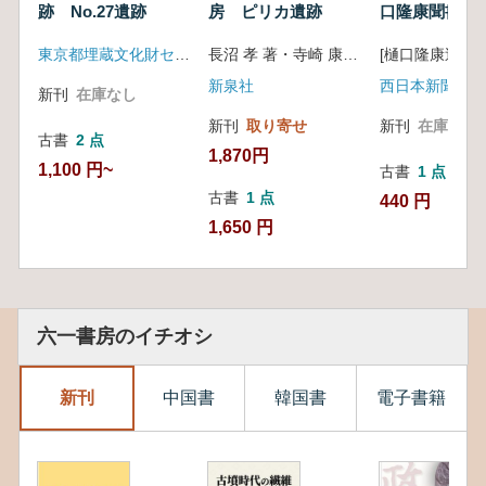
跡 No.27遺跡
房 ピリカ遺跡
口隆康聞書
東京都埋蔵文化財センター
長沼 孝 著・寺崎 康史 著
新泉社
西日本新聞社
新刊
在庫なし
新刊
取り寄せ
新刊
在庫なし
古書
2 点
1,870円
1,100 円~
古書
1 点
古書
1 点
440 円
1,650 円
六一書房のイチオシ
新刊
中国書
韓国書
電子書籍