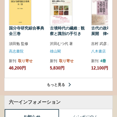
国分寺研究綜合事典
古墳時代の繊維 : 観
古代の政事と
全三巻
察と識別の手引き
展開 律令・
対外関係
須田勉 監修
沢田むつ代 著
吉村 武彦 編集
高志書院
雄山閣
八木書店
新刊
取り寄せ
新刊
取り寄せ
新刊
4冊
46,200円
5,830円
12,100円
もっと見る
六一インフォメーション
お知らせ
シンポジウム