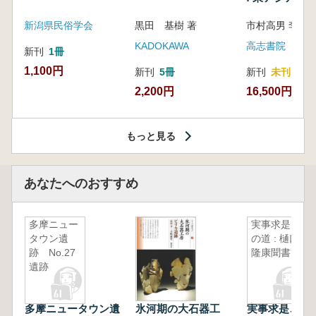
新潟県民俗学会
黒田 基樹 著
KADOKAWA
高志書院
新刊
1冊
1,100円
新刊
5冊
新刊
未刊
2,200円
16,500円
もっと見る
あなたへのおすすめ
多摩ニュー
実事求是こ
タウン遺
の道 : 樋口
跡 No.27
隆康聞書
遺跡
多摩ニュータウン遺
氷河期の大石器工
実事求是この道 