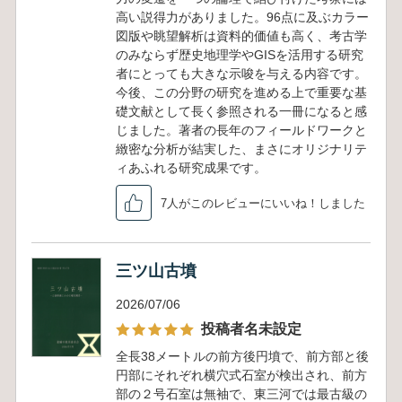
高い説得力がありました。96点に及ぶカラー
図版や眺望解析は資料的価値も高く、考古学
のみならず歴史地理学やGISを活用する研究
者にとっても大きな示唆を与える内容です。
今後、この分野の研究を進める上で重要な基
礎文献として長く参照される一冊になると感
じました。著者の長年のフィールドワークと
緻密な分析が結実した、まさにオリジナリテ
ィあふれる研究成果です。
7人がこのレビューにいいね！しました
三ツ山古墳
2026/07/06
投稿者名未設定
全長38メートルの前方後円墳で、前方部と後
円部にそれぞれ横穴式石室が検出され、前方
部の２号石室は無袖で、東三河では最古級の