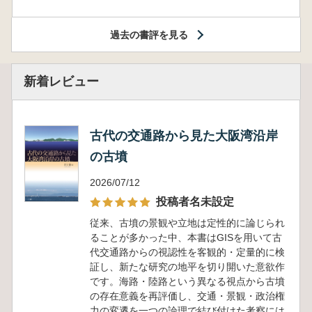
過去の書評を見る
新着レビュー
古代の交通路から見た大阪湾沿岸
の古墳
2026/07/12
投稿者名未設定
従来、古墳の景観や立地は定性的に論じられ
ることが多かった中、本書はGISを用いて古
代交通路からの視認性を客観的・定量的に検
証し、新たな研究の地平を切り開いた意欲作
です。海路・陸路という異なる視点から古墳
の存在意義を再評価し、交通・景観・政治権
力の変遷を一つの論理で結び付けた考察には