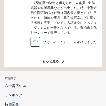
6世紀前葉の築造と考えられ、未盗掘で鉄製
武器や鉄製馬具などが出土した。特に小型矩
形立聞環状鏡板付轡は国内最古級として注目
される。埴輪や馬具、横穴式石室などに関す
る考察も充実している。古墳オタにとっては
ヨダレもんの一冊となっている。豊橋市文化
財センターで販売している。
2人がこのレビューにいいね！しました
もっと見る
本を探す
六一書房の本
ランキング
特価図書