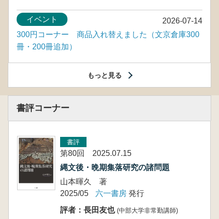
イベント
2026-07-14
300円コーナー 商品入れ替えました（文京倉庫300
冊・200冊追加）
もっと見る
書評コーナー
書評
第80回 2025.07.15
縄文後・晩期集落研究の諸問題
山本暉久 著
2025/05
六一書房
発行
評者：長田友也
(中部大学非常勤講師)