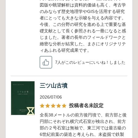
図版や眺望解析は資料的価値も高く、考古学
のみならず歴史地理学やGISを活用する研究
者にとっても大きな示唆を与える内容です。
今後、この分野の研究を進める上で重要な基
礎文献として長く参照される一冊になると感
じました。著者の長年のフィールドワークと
緻密な分析が結実した、まさにオリジナリテ
ィあふれる研究成果です。
7人がこのレビューにいいね！しました
三ツ山古墳
2026/07/06
投稿者名未設定
全長38メートルの前方後円墳で、前方部と後
円部にそれぞれ横穴式石室が検出され、前方
部の２号石室は無袖で、東三河では最古級の
6世紀前葉の築造と考えられ、未盗掘で鉄製