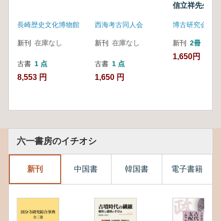
信立祥先生追
長崎歴史文化博物館
西海考古同人会
博古研究会
新刊
在庫なし
新刊
在庫なし
新刊
2冊
1,650円
古書
1 点
古書
1 点
8,553 円
1,650 円
六一書房のイチオシ
新刊
中国書
韓国書
電子書籍