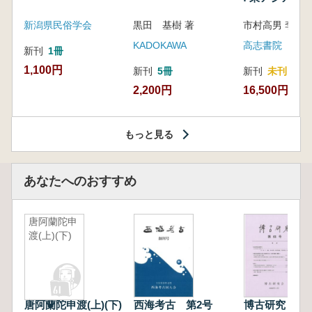
新潟県民俗学会
黒田 基樹 著
KADOKAWA
高志書院
新刊
1冊
1,100円
新刊
5冊
新刊
未刊
2,200円
16,500円
もっと見る
あなたへのおすすめ
唐阿蘭陀申
渡(上)(下)
唐阿蘭陀申渡(上)(下)
西海考古 第2号
博古研究 第