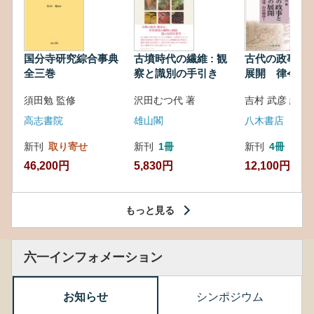
国分寺研究綜合事典
古墳時代の繊維 : 観
古代の政事と
全三巻
察と識別の手引き
展開 律令・
対外関係
須田勉 監修
沢田むつ代 著
吉村 武彦 編集
高志書院
雄山閣
八木書店
新刊
取り寄せ
新刊
1冊
新刊
4冊
46,200円
5,830円
12,100円
もっと見る
六一インフォメーション
お知らせ
シンポジウム