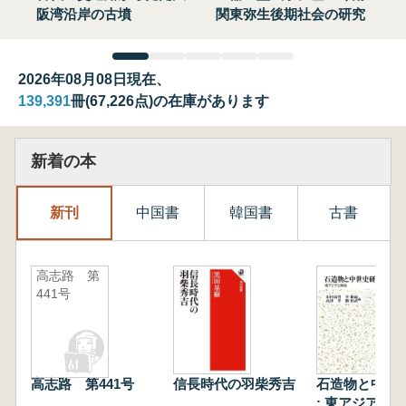
阪湾沿岸の古墳
関東弥生後期社会の研究
2026年08月08日現在、
139,391
冊(67,226点)の在庫があります
新着の本
新刊
中国書
韓国書
古書
高志路 第
441号
高志路 第441号
信長時代の羽柴秀吉
石造物と中世
: 東アジアと