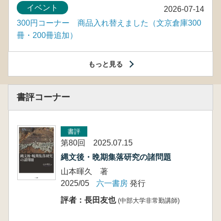
イベント
2026-07-14
300円コーナー 商品入れ替えました（文京倉庫300
冊・200冊追加）
もっと見る
書評コーナー
書評
第80回 2025.07.15
縄文後・晩期集落研究の諸問題
山本暉久 著
2025/05
六一書房
発行
評者：長田友也
(中部大学非常勤講師)