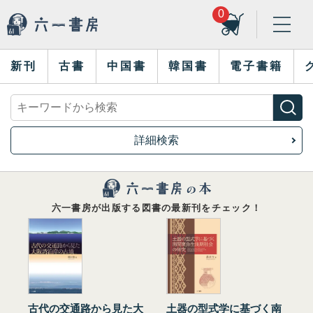
0
新刊
古書
中国書
韓国書
電子書籍
詳細検索
六一書房が出版する図書の最新刊をチェック！
古代の交通路から見た大
土器の型式学に基づく南