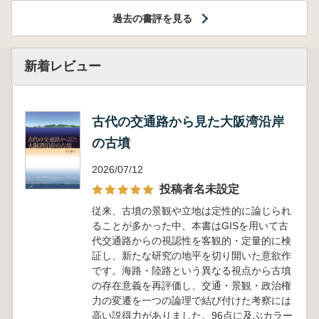
過去の書評を見る
新着レビュー
古代の交通路から見た大阪湾沿岸
の古墳
2026/07/12
投稿者名未設定
従来、古墳の景観や立地は定性的に論じられ
ることが多かった中、本書はGISを用いて古
代交通路からの視認性を客観的・定量的に検
証し、新たな研究の地平を切り開いた意欲作
です。海路・陸路という異なる視点から古墳
の存在意義を再評価し、交通・景観・政治権
力の変遷を一つの論理で結び付けた考察には
高い説得力がありました。96点に及ぶカラー