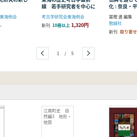
線 若手研究者を中心に
化 : 奈良
る仏教の受
東海例会
考古学研究会東海例会
冨樫 進 編集
開
勉誠社
1,320円
し
新刊
10冊以上
新刊
取り寄せ
1
/
5
江南町史 自
然編3 地形・
地質