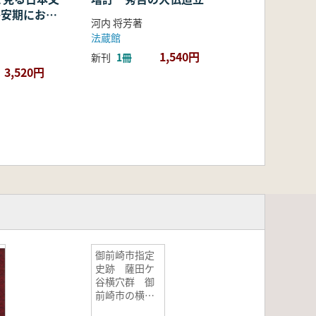
・平安期におけ
河内 将芳著
容・融合・展
法蔵館
1,540円
新刊
1冊
3,520円
御前崎市指定
史跡 薩田ケ
谷横穴群 御
前崎市の横穴
墓を代表する