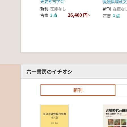
先史考古学会
寺遺跡
新刊
在庫なし
新刊
在庫な
26,400 円~
古書
3 点
古書
1 点
六一書房のイチオシ
新刊