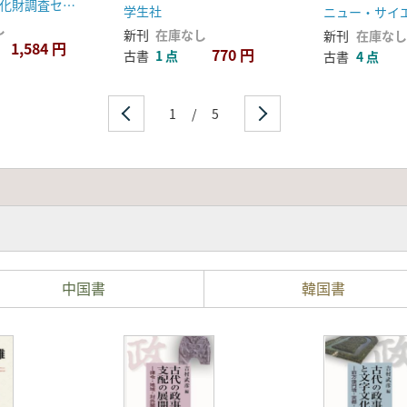
製品
愛媛県埋蔵文化財調査センター
学生社
ニュー・サイ
し
新刊
在庫なし
新刊
在庫なし
1,584 円
770 円
古書
1 点
古書
4 点
1
/
5
中国書
韓国書