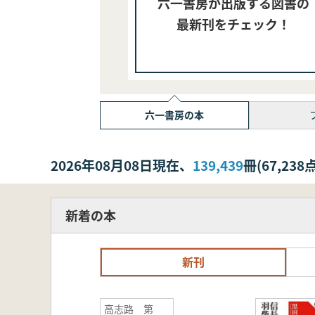
六一書房が出版する図書の
最新刊をチェック！
六一書房の本
2026年08月08日現在、
139,439
冊(67,2
新着の本
新刊
高志路 第