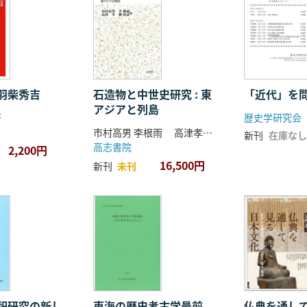
羽柴秀吉
石造物と中世史研究 : 東
「近代」を
アジアと列島
著
歴史学研究会
市村高男 李根雨 高津孝 劉恒武 編
新刊
在庫なし
高志書院
2,200円
16,500円
新刊
未刊
祀研究の新し
東海の歴史考古学最前
仏典を通し