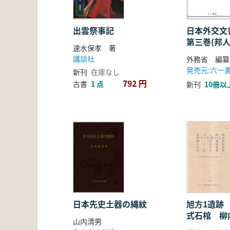
出雲祭事記
日本外交
第三巻(邦
速水保孝 著
題)
講談社
外務省 編纂
新刊
在庫なし
792 円
古書
1 点
新刊
10冊以
日本先史土器の縄紋
旭方1遺跡
式石棺 柳
山内清男
谷遺跡 大