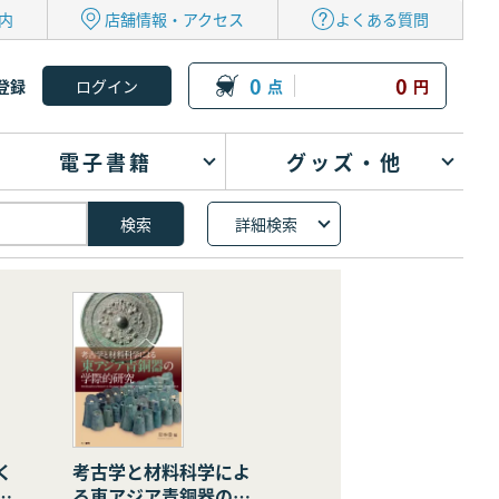
内
店舗情報・アクセス
よくある質問
0
0
登録
点
円
電子書籍
グッズ・他
詳細検索
く
考古学と材料科学によ
の
る東アジア青銅器の学