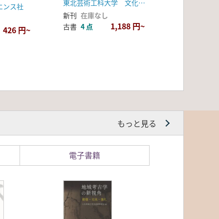
東北芸術工科大学 文化財保存修復研究センター
エンス社
新刊
在庫なし
1,188 円~
古書
4 点
426 円~
もっと見る
電子書籍