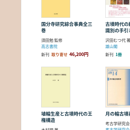
国分寺研究綜合事典全三
古墳時代の繊
巻
識別の手引
須田勉 監修
沢田むつ代 
高志書院
雄山閣
46,200円
新刊
取り寄せ
新刊
1冊
埴輪生産と古墳時代の王
月の輪古墳
権構造
考古学研究会
考古学研究会
木村理 著