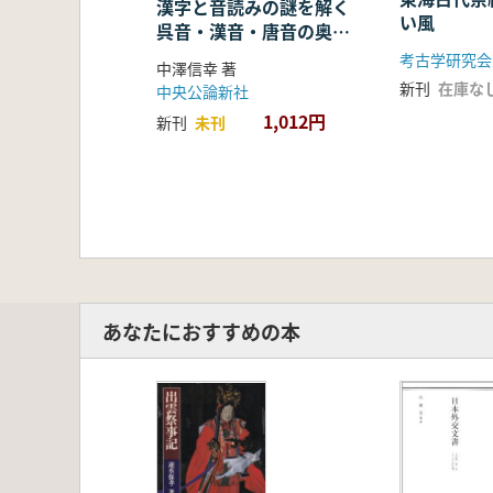
漢字と音読みの謎を解く
い風
呉音・漢音・唐音の奥深
い世界
考古学研究会
中澤信幸 著
新刊
在庫な
中央公論新社
1,012円
新刊
未刊
あなたにおすすめの本