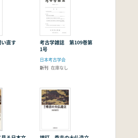
問い直す
考古学雑誌 第109巻第
1号
日本考古学会
新刊
在庫なし
て見る日本文
増訂 秀吉の大仏造立