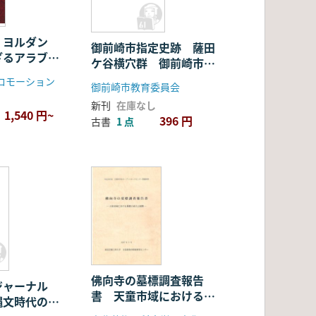
遺跡
 ヨルダン
御前崎市指定史跡 薩田
ざるアラブ世
ケ谷横穴群 御前崎市の
の文化遺産
横穴墓を代表する遺跡
プロモーション
御前崎市教育委員会
新刊
在庫なし
1,540 円~
396 円
古書
1 点
佛向寺の墓標調査報告
ジャーナル
書 天童市域における墓
:縄文時代の木
標の成立と展開