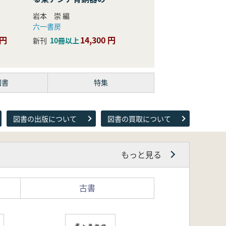
際的研究
岩本 崇 編
六一書房
 円
14,300 円
新刊
10冊以上
図書
特集
図書の出版について
図書の買取について
もっと見る
古書