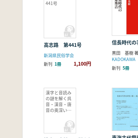
441号
信長時代の
高志路 第441号
黒田 基樹 
新潟県民俗学会
KADOKAWA
1,100円
新刊
1冊
新刊
5冊
漢字と音読み
の謎を解く呉
音・漢音・唐
音の奥深い世
界
東海古代祭