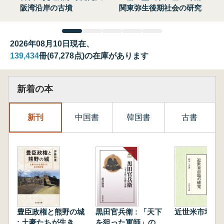
阪湾沿岸の古墳
関東弥生後期社会の研究
2026年08月10日現在、
139,434
冊(67,278点)の在庫があります
新着の本
新刊
中国書
韓国書
古書
豊臣政権と熊野の城
黒田官兵衛 : 「天下
近世米市場の
: 土豪たちが生き抜
を狙った軍師」の実