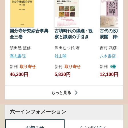
国分寺研究綜合事典
古墳時代の繊維 : 観
古代の政事と
全三巻
察と識別の手引き
展開 律令・
対外関係
須田勉 監修
沢田むつ代 著
吉村 武彦 編集
高志書院
雄山閣
八木書店
新刊
取り寄せ
新刊
取り寄せ
新刊
4冊
46,200円
5,830円
12,100円
もっと見る
六一インフォメーション
お知らせ
シンポジウム