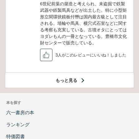
6世紀前葉の築造と考えられ、未盗掘で鉄製
武器や鉄製馬具などが出土した。特に小型矩
形立聞環状鏡板付轡は国内最古級として注目
される。埴輪や馬具、横穴式石室などに関す
る考察も充実している。古墳オタにとっては
ヨダレもんの一冊となっている。豊橋市文化
財センターで販売している。
3人がこのレビューにいいね！しました
もっと見る
本を探す
六一書房の本
ランキング
特価図書