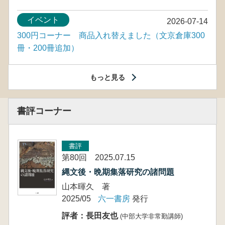
イベント
2026-07-14
300円コーナー 商品入れ替えました（文京倉庫300
冊・200冊追加）
もっと見る
書評コーナー
書評
第80回 2025.07.15
縄文後・晩期集落研究の諸問題
山本暉久 著
2025/05
六一書房
発行
評者：長田友也
(中部大学非常勤講師)