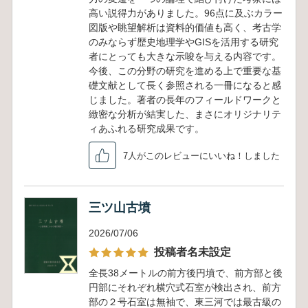
高い説得力がありました。96点に及ぶカラー
図版や眺望解析は資料的価値も高く、考古学
のみならず歴史地理学やGISを活用する研究
者にとっても大きな示唆を与える内容です。
今後、この分野の研究を進める上で重要な基
礎文献として長く参照される一冊になると感
じました。著者の長年のフィールドワークと
緻密な分析が結実した、まさにオリジナリテ
ィあふれる研究成果です。
7人がこのレビューにいいね！しました
三ツ山古墳
2026/07/06
投稿者名未設定
全長38メートルの前方後円墳で、前方部と後
円部にそれぞれ横穴式石室が検出され、前方
部の２号石室は無袖で、東三河では最古級の