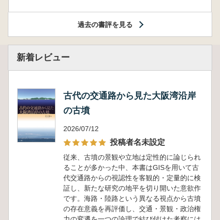
過去の書評を見る
新着レビュー
古代の交通路から見た大阪湾沿岸
の古墳
2026/07/12
投稿者名未設定
従来、古墳の景観や立地は定性的に論じられ
ることが多かった中、本書はGISを用いて古
代交通路からの視認性を客観的・定量的に検
証し、新たな研究の地平を切り開いた意欲作
です。海路・陸路という異なる視点から古墳
の存在意義を再評価し、交通・景観・政治権
力の変遷を一つの論理で結び付けた考察には