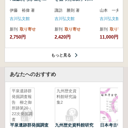
いた紀州制圧戦
像
伊藤 裕偉 著
諏訪 勝則 著
山本 一夫 
吉川弘文館
吉川弘文館
吉川弘文館
新刊
取り寄せ
新刊
取り寄せ
新刊
取り寄せ
2,750円
2,420円
11,000円
もっと見る
あなたへのおすすめ
平泉遺跡群
九州歴史資
発掘調査報
料館研究論
告 柳之御
集2
所跡第20・
22次発掘調
査
平泉遺跡群発掘調査
九州歴史資料館研究
日本考古学 第