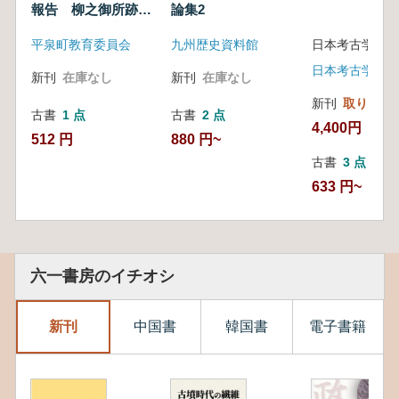
報告 柳之御所跡第
論集2
20・22次発掘調査
平泉町教育委員会
九州歴史資料館
日本考古学協会
新刊
在庫なし
新刊
在庫なし
新刊
取り寄せ
古書
1 点
古書
2 点
4,400円
512 円
880 円~
古書
3 点
633 円~
六一書房のイチオシ
新刊
中国書
韓国書
電子書籍