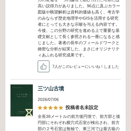
高い説得力がありました。96点に及ぶカラー
図版や眺望解析は資料的価値も高く、考古学
のみならず歴史地理学やGISを活用する研究
者にとっても大きな示唆を与える内容です。
今後、この分野の研究を進める上で重要な基
礎文献として長く参照される一冊になると感
じました。著者の長年のフィールドワークと
緻密な分析が結実した、まさにオリジナリテ
ィあふれる研究成果です。
7人がこのレビューにいいね！しました
三ツ山古墳
2026/07/06
投稿者名未設定
全長38メートルの前方後円墳で、前方部と後
円部にそれぞれ横穴式石室が検出され、前方
部の２号石室は無袖で、東三河では最古級の