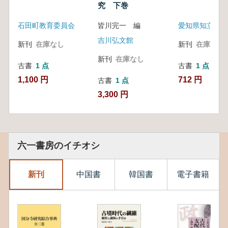
究 下巻
石田町教育委員会
皆川完一 編
吉川弘文館
新刊
在庫なし
新刊
在庫なし
新刊
在庫なし
古書
1 点
古書
1 点
1,100 円
712 円
古書
1 点
3,300 円
六一書房のイチオシ
新刊
中国書
韓国書
電子書籍