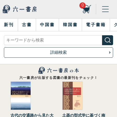
0
新刊
古書
中国書
韓国書
電子書籍
詳細検索
六一書房が出版する図書の最新刊をチェック！
古代の交通路から見た大
土器の型式学に基づく南