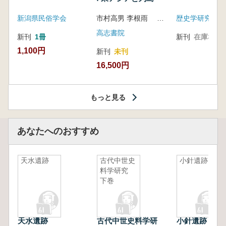
新潟県民俗学会
市村高男 李根雨 高津孝 劉恒武 編
歴史学研究会
高志書院
新刊
1冊
新刊
在庫なし
1,100円
新刊
未刊
16,500円
もっと見る
あなたへのおすすめ
天水遺跡
古代中世史
小針遺跡
料学研究
下巻
天水遺跡
古代中世史料学研
小針遺跡