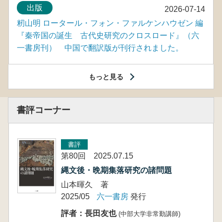
出版
2026-07-14
籾山明 ロータール・フォン・ファルケンハウゼン 編
『秦帝国の誕生 古代史研究のクロスロード』（六
一書房刊） 中国で翻訳版が刊行されました。
もっと見る
書評コーナー
書評
第80回 2025.07.15
縄文後・晩期集落研究の諸問題
山本暉久 著
2025/05
六一書房
発行
評者：長田友也
(中部大学非常勤講師)