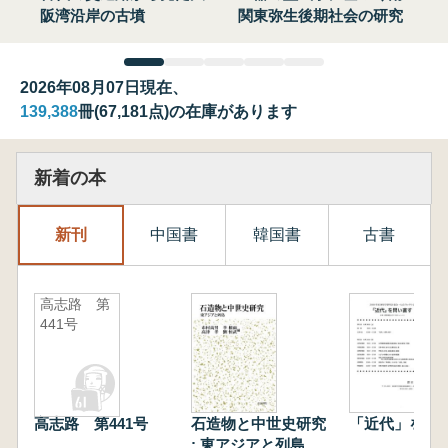
阪湾沿岸の古墳
関東弥生後期社会の研究
2026年08月07日現在、
139,388
冊(67,181点)の在庫があります
新着の本
新刊
中国書
韓国書
古書
高志路 第
441号
高志路 第441号
石造物と中世史研究
「近代」を問
: 東アジアと列島