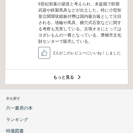
6世紀前葉の築造と考えられ、未盗掘で鉄製
武器や鉄製馬具などが出土した。特に小型矩
形立聞環状鏡板付轡は国内最古級として注目
される。埴輪や馬具、横穴式石室などに関す
る考察も充実している。古墳オタにとっては
ヨダレもんの一冊となっている。豊橋市文化
財センターで販売している。
2人がこのレビューにいいね！しました
もっと見る
本を探す
六一書房の本
ランキング
特価図書