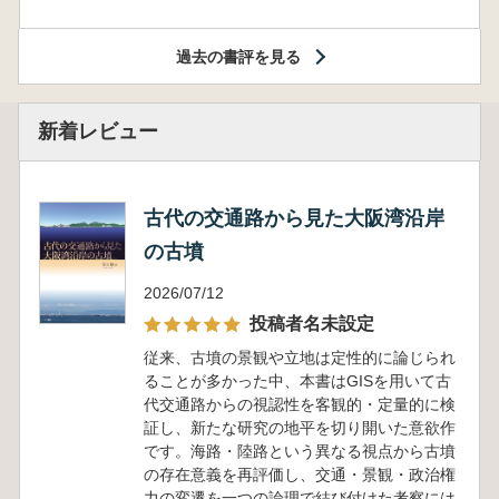
過去の書評を見る
新着レビュー
古代の交通路から見た大阪湾沿岸
の古墳
2026/07/12
投稿者名未設定
従来、古墳の景観や立地は定性的に論じられ
ることが多かった中、本書はGISを用いて古
代交通路からの視認性を客観的・定量的に検
証し、新たな研究の地平を切り開いた意欲作
です。海路・陸路という異なる視点から古墳
の存在意義を再評価し、交通・景観・政治権
力の変遷を一つの論理で結び付けた考察には