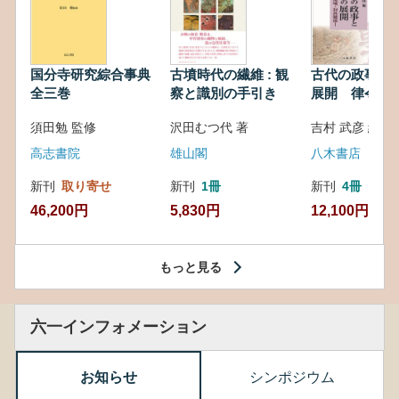
国分寺研究綜合事典
古墳時代の繊維 : 観
古代の政事と
全三巻
察と識別の手引き
展開 律令・
対外関係
須田勉 監修
沢田むつ代 著
吉村 武彦 編集
高志書院
雄山閣
八木書店
新刊
取り寄せ
新刊
1冊
新刊
4冊
46,200円
5,830円
12,100円
もっと見る
六一インフォメーション
お知らせ
シンポジウム