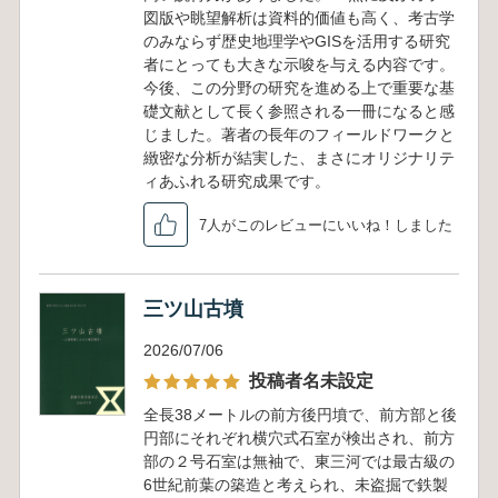
図版や眺望解析は資料的価値も高く、考古学
のみならず歴史地理学やGISを活用する研究
者にとっても大きな示唆を与える内容です。
今後、この分野の研究を進める上で重要な基
礎文献として長く参照される一冊になると感
じました。著者の長年のフィールドワークと
緻密な分析が結実した、まさにオリジナリテ
ィあふれる研究成果です。
7人がこのレビューにいいね！しました
三ツ山古墳
2026/07/06
投稿者名未設定
全長38メートルの前方後円墳で、前方部と後
円部にそれぞれ横穴式石室が検出され、前方
部の２号石室は無袖で、東三河では最古級の
6世紀前葉の築造と考えられ、未盗掘で鉄製