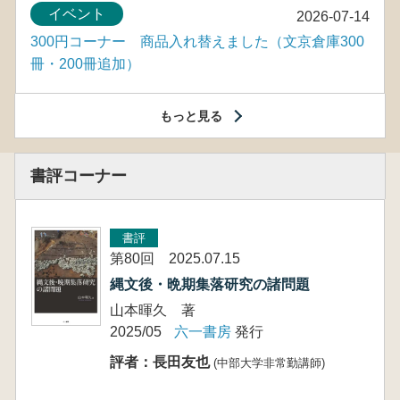
イベント
2026-07-14
300円コーナー 商品入れ替えました（文京倉庫300
冊・200冊追加）
もっと見る
書評コーナー
書評
第80回 2025.07.15
縄文後・晩期集落研究の諸問題
山本暉久 著
2025/05
六一書房
発行
評者：長田友也
(中部大学非常勤講師)