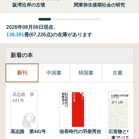
阪湾沿岸の古墳
関東弥生後期社会の研究
2026年08月08日現在、
139,391
冊(67,226点)の在庫があります
新着の本
新刊
中国書
韓国書
古書
高志路 第
441号
高志路 第441号
信長時代の羽柴秀吉
石造物と中世
: 東アジアと