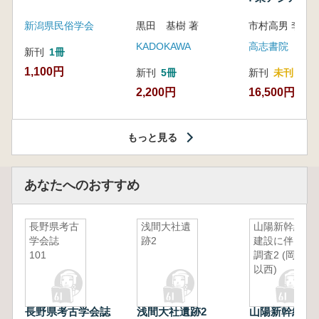
新潟県民俗学会
黒田 基樹 著
KADOKAWA
高志書院
新刊
1冊
1,100円
新刊
5冊
新刊
未刊
2,200円
16,500円
もっと見る
あなたへのおすすめ
長野県考古
浅間大社遺
山陽新幹線
学会誌
跡2
建設に伴う
101
調査2 (岡山
以西)
長野県考古学会誌
浅間大社遺跡2
山陽新幹線建