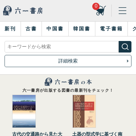
0
新刊
古書
中国書
韓国書
電子書籍
詳細検索
六一書房が出版する図書の最新刊をチェック！
古代の交通路から見た大
土器の型式学に基づく南