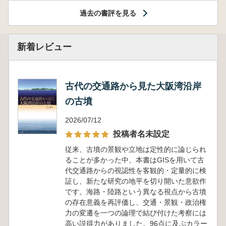
過去の書評を見る
新着レビュー
古代の交通路から見た大阪湾沿岸
の古墳
2026/07/12
投稿者名未設定
従来、古墳の景観や立地は定性的に論じられ
ることが多かった中、本書はGISを用いて古
代交通路からの視認性を客観的・定量的に検
証し、新たな研究の地平を切り開いた意欲作
です。海路・陸路という異なる視点から古墳
の存在意義を再評価し、交通・景観・政治権
力の変遷を一つの論理で結び付けた考察には
高い説得力がありました。96点に及ぶカラー