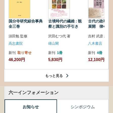
国分寺研究綜合事典
古墳時代の繊維 : 観
古代の政事と
全三巻
察と識別の手引き
展開 律令・
対外関係
須田勉 監修
沢田むつ代 著
吉村 武彦 編集
高志書院
雄山閣
八木書店
新刊
取り寄せ
新刊
1冊
新刊
4冊
46,200円
5,830円
12,100円
もっと見る
六一インフォメーション
お知らせ
シンポジウム