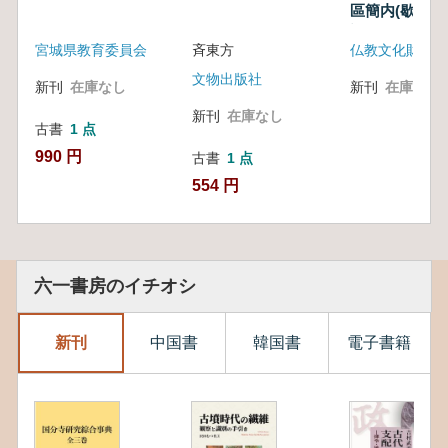
區簡内(歇所址
調査 (古書)
宮城県教育委員会
斉東方
文物出版社
新刊
在庫なし
新刊
在庫なし
新刊
在庫なし
古書
1 点
990 円
古書
1 点
554 円
六一書房のイチオシ
新刊
中国書
韓国書
電子書籍