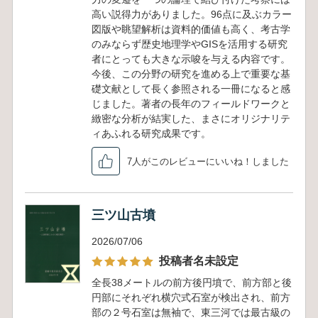
高い説得力がありました。96点に及ぶカラー
図版や眺望解析は資料的価値も高く、考古学
のみならず歴史地理学やGISを活用する研究
者にとっても大きな示唆を与える内容です。
今後、この分野の研究を進める上で重要な基
礎文献として長く参照される一冊になると感
じました。著者の長年のフィールドワークと
緻密な分析が結実した、まさにオリジナリテ
ィあふれる研究成果です。
7人がこのレビューにいいね！しました
三ツ山古墳
2026/07/06
投稿者名未設定
全長38メートルの前方後円墳で、前方部と後
円部にそれぞれ横穴式石室が検出され、前方
部の２号石室は無袖で、東三河では最古級の