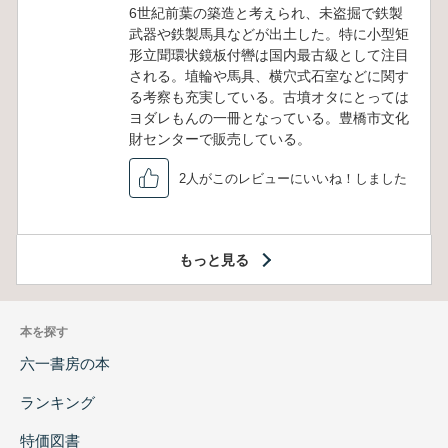
6世紀前葉の築造と考えられ、未盗掘で鉄製
武器や鉄製馬具などが出土した。特に小型矩
形立聞環状鏡板付轡は国内最古級として注目
される。埴輪や馬具、横穴式石室などに関す
る考察も充実している。古墳オタにとっては
ヨダレもんの一冊となっている。豊橋市文化
財センターで販売している。
2人がこのレビューにいいね！しました
もっと見る
本を探す
六一書房の本
ランキング
特価図書