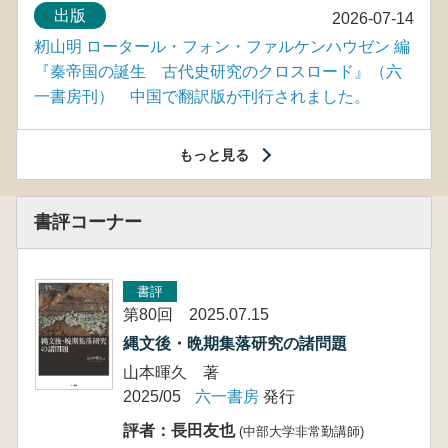
出版
2026-07-14
籾山明 ロータール・フォン・ファルケンハウゼン 編
『秦帝国の誕生 古代史研究のクロスロード』（六
一書房刊） 中国で翻訳版が刊行されました。
もっと見る
書評コーナー
書評
第80回 2025.07.15
縄文後・晩期集落研究の諸問題
山本暉久 著
2025/05
六一書房
発行
評者：長田友也
(中部大学非常勤講師)