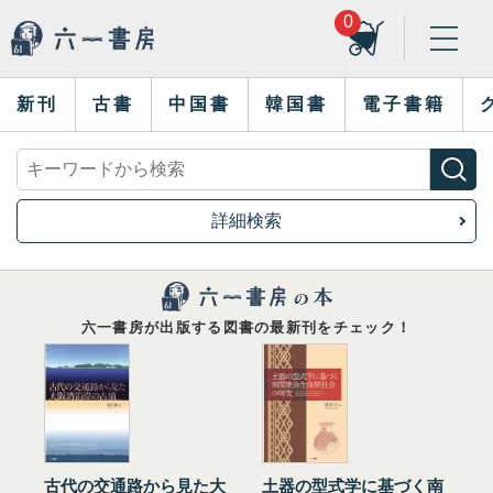
0
新刊
古書
中国書
韓国書
電子書籍
詳細検索
六一書房が出版する図書の最新刊をチェック！
古代の交通路から見た大
土器の型式学に基づく南