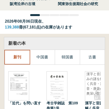
阪湾沿岸の古墳
関東弥生後期社会の研究
2026年08月06日現在、
139,388
冊(67,181点)の在庫があります
新着の本
新刊
中国書
韓国書
古書
漢字と音読
みの謎を解
く呉音・漢
音・唐音の
奥深い世界
「近代」を問い直す
考古学雑誌 第109
漢字と音読み
巻第1号
解く呉音・漢