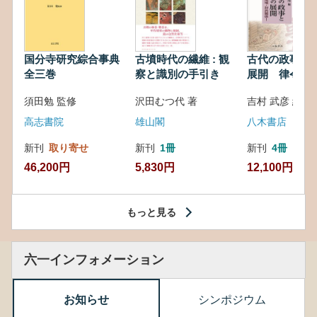
国分寺研究綜合事典
古墳時代の繊維 : 観
古代の政事と
全三巻
察と識別の手引き
展開 律令・
対外関係
須田勉 監修
沢田むつ代 著
吉村 武彦 編集
高志書院
雄山閣
八木書店
新刊
取り寄せ
新刊
1冊
新刊
4冊
46,200円
5,830円
12,100円
もっと見る
六一インフォメーション
お知らせ
シンポジウム