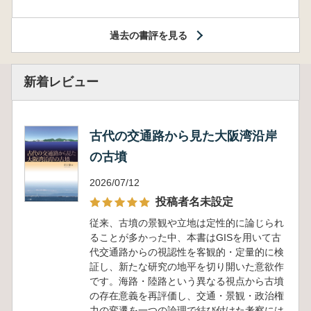
過去の書評を見る
新着レビュー
古代の交通路から見た大阪湾沿岸
の古墳
2026/07/12
投稿者名未設定
従来、古墳の景観や立地は定性的に論じられ
ることが多かった中、本書はGISを用いて古
代交通路からの視認性を客観的・定量的に検
証し、新たな研究の地平を切り開いた意欲作
です。海路・陸路という異なる視点から古墳
の存在意義を再評価し、交通・景観・政治権
力の変遷を一つの論理で結び付けた考察には