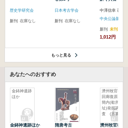
音の奥深い世
歴史学研究会
日本考古学会
中澤信幸 著
中央公論新社
新刊
在庫なし
新刊
在庫なし
新刊
未刊
1,012円
もっと見る
あなたへのおすすめ
金鋳神遺跡
濟州牧官衙
ほか
回廊復原區
簡内(歇所
址)発掘調
査 (古書)
金鋳神遺跡ほか
隋唐考古
濟州牧官衙回