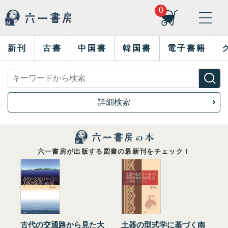
0
新刊
古書
中国書
韓国書
電子書籍
詳細検索
六一書房が出版する図書の最新刊をチェック！
古代の交通路から見た大
土器の型式学に基づく南