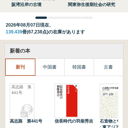
阪湾沿岸の古墳
関東弥生後期社会の研究
2026年08月07日現在、
139,439
冊(67,238点)の在庫があります
新着の本
新刊
中国書
韓国書
古書
高志路 第
441号
高志路 第441号
信長時代の羽柴秀吉
石造物と中世
: 東アジアと