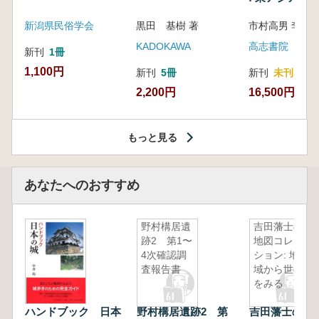
新潟県民俗学会
黒田 基樹 著
KADOKAWA
高志書院
新刊
1冊
1,100円
新刊
5冊
新刊
未刊
2,200円
16,500円
もっと見る
あなたへのおすすめ
野村構居遺
吉田藩士の
跡2 第1〜
地図コレク
4次確認調
ション: 地
査報告書
域から世界
をみる
ハンドブック 日本
野村構居遺跡2 第
吉田藩士の地