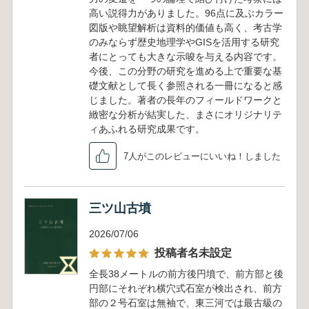
高い説得力がありました。96点に及ぶカラー
図版や眺望解析は資料的価値も高く、考古学
のみならず歴史地理学やGISを活用する研究
者にとっても大きな示唆を与える内容です。
今後、この分野の研究を進める上で重要な基
礎文献として長く参照される一冊になると感
じました。著者の長年のフィールドワークと
緻密な分析が結実した、まさにオリジナリテ
ィあふれる研究成果です。
7人がこのレビューにいいね！しました
三ツ山古墳
2026/07/06
投稿者名未設定
全長38メートルの前方後円墳で、前方部と後
円部にそれぞれ横穴式石室が検出され、前方
部の２号石室は無袖で、東三河では最古級の