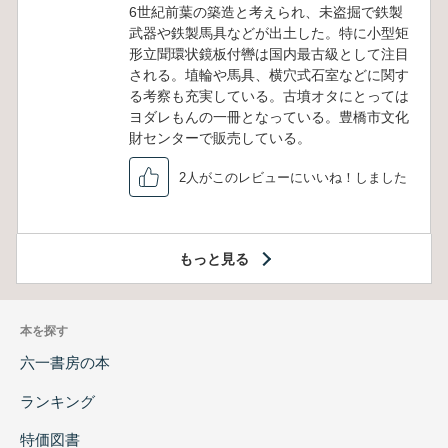
6世紀前葉の築造と考えられ、未盗掘で鉄製
武器や鉄製馬具などが出土した。特に小型矩
形立聞環状鏡板付轡は国内最古級として注目
される。埴輪や馬具、横穴式石室などに関す
る考察も充実している。古墳オタにとっては
ヨダレもんの一冊となっている。豊橋市文化
財センターで販売している。
2人がこのレビューにいいね！しました
もっと見る
本を探す
六一書房の本
ランキング
特価図書