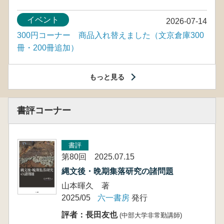
イベント
2026-07-14
300円コーナー 商品入れ替えました（文京倉庫300
冊・200冊追加）
もっと見る
書評コーナー
書評
第80回 2025.07.15
縄文後・晩期集落研究の諸問題
山本暉久 著
2025/05
六一書房
発行
評者：長田友也
(中部大学非常勤講師)