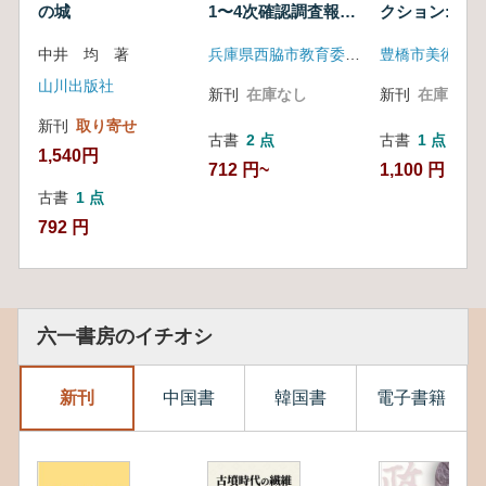
の城
1〜4次確認調査報告
クション: 地
書
世界をみる
中井 均 著
兵庫県西脇市教育委員会
豊橋市美術博物
山川出版社
新刊
在庫なし
新刊
在庫なし
新刊
取り寄せ
古書
2 点
古書
1 点
1,540円
712 円~
1,100 円
古書
1 点
792 円
六一書房のイチオシ
新刊
中国書
韓国書
電子書籍