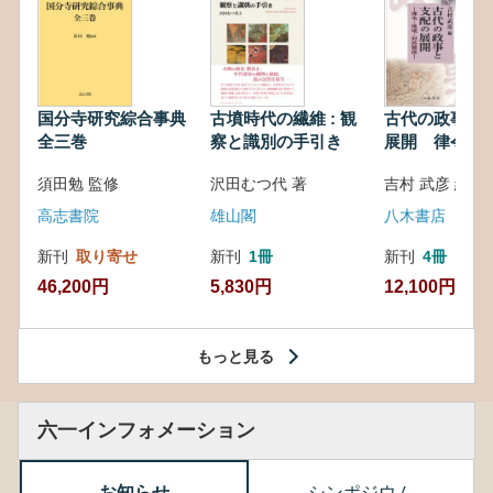
国分寺研究綜合事典
古墳時代の繊維 : 観
古代の政事と
全三巻
察と識別の手引き
展開 律令・
対外関係
須田勉 監修
沢田むつ代 著
吉村 武彦 編集
高志書院
雄山閣
八木書店
新刊
取り寄せ
新刊
1冊
新刊
4冊
46,200円
5,830円
12,100円
もっと見る
六一インフォメーション
お知らせ
シンポジウム