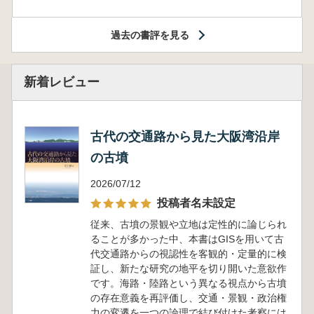
過去の書評を見る
新着レビュー
古代の交通路から見た大阪湾沿岸
の古墳
2026/07/12
投稿者名未設定
従来、古墳の景観や立地は定性的に論じられ
ることが多かった中、本書はGISを用いて古
代交通路からの視認性を客観的・定量的に検
証し、新たな研究の地平を切り開いた意欲作
です。海路・陸路という異なる視点から古墳
の存在意義を再評価し、交通・景観・政治権
力の変遷を一つの論理で結び付けた考察には