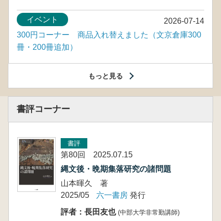
イベント
2026-07-14
300円コーナー 商品入れ替えました（文京倉庫300
冊・200冊追加）
もっと見る
書評コーナー
書評
第80回 2025.07.15
縄文後・晩期集落研究の諸問題
山本暉久 著
2025/05
六一書房
発行
評者：長田友也
(中部大学非常勤講師)