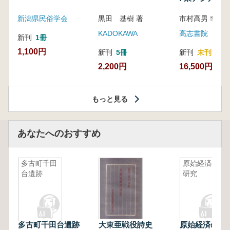
新潟県民俗学会
黒田 基樹 著
KADOKAWA
高志書院
新刊
1冊
1,100円
新刊
5冊
新刊
未刊
2,200円
16,500円
もっと見る
あなたへのおすすめ
多古町千田
原始経済の
台遺跡
研究
多古町千田台遺跡
大東亜戦役詩史
原始経済の研