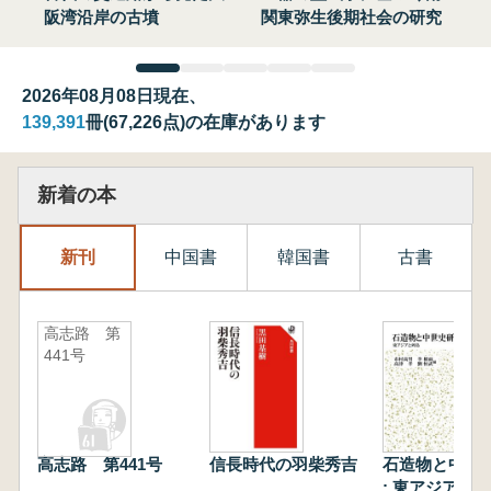
阪湾沿岸の古墳
関東弥生後期社会の研究
2026年08月08日現在、
139,391
冊(67,226点)の在庫があります
新着の本
新刊
中国書
韓国書
古書
高志路 第
441号
高志路 第441号
信長時代の羽柴秀吉
石造物と中世
: 東アジアと