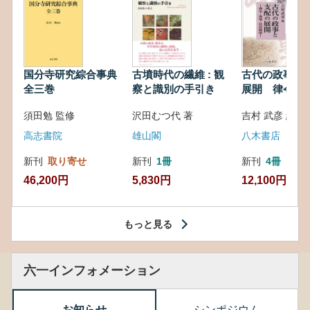
国分寺研究綜合事典
古墳時代の繊維 : 観
古代の政事と
全三巻
察と識別の手引き
展開 律令・
対外関係
須田勉 監修
沢田むつ代 著
吉村 武彦 編集
高志書院
雄山閣
八木書店
新刊
取り寄せ
新刊
1冊
新刊
4冊
46,200円
5,830円
12,100円
もっと見る
六一インフォメーション
お知らせ
シンポジウム