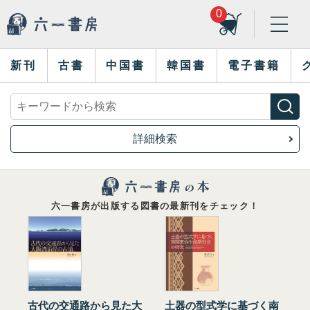
0
新刊
古書
中国書
韓国書
電子書籍
詳細検索
六一書房が出版する図書の最新刊をチェック！
古代の交通路から見た大
土器の型式学に基づく南