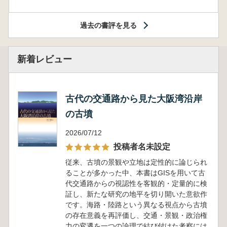
過去の書評を見る
新着レビュー
古代の交通路から見た大阪湾沿岸
の古墳
2026/07/12
投稿者名未設定
従来、古墳の景観や立地は定性的に論じられ
ることが多かった中、本書はGISを用いて古
代交通路からの視認性を客観的・定量的に検
証し、新たな研究の地平を切り開いた意欲作
です。海路・陸路という異なる視点から古墳
の存在意義を再評価し、交通・景観・政治権
力の変遷を一つの論理で結び付けた考察には