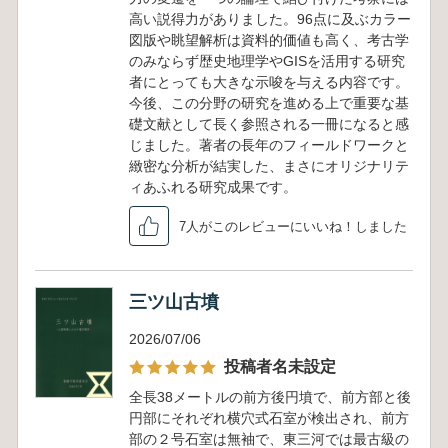
高い説得力がありました。96点に及ぶカラー
図版や眺望解析は資料的価値も高く、考古学
のみならず歴史地理学やGISを活用する研究
者にとっても大きな示唆を与える内容です。
今後、この分野の研究を進める上で重要な基
礎文献として長く参照される一冊になると感
じました。著者の長年のフィールドワークと
緻密な分析が結実した、まさにオリジナリテ
ィあふれる研究成果です。
7人がこのレビューにいいね！しました
三ツ山古墳
2026/07/06
投稿者名未設定
全長38メートルの前方後円墳で、前方部と後
円部にそれぞれ横穴式石室が検出され、前方
部の２号石室は無袖で、東三河では最古級の