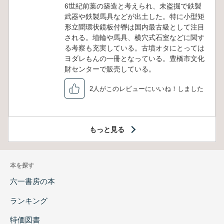
6世紀前葉の築造と考えられ、未盗掘で鉄製
武器や鉄製馬具などが出土した。特に小型矩
形立聞環状鏡板付轡は国内最古級として注目
される。埴輪や馬具、横穴式石室などに関す
る考察も充実している。古墳オタにとっては
ヨダレもんの一冊となっている。豊橋市文化
財センターで販売している。
2人がこのレビューにいいね！しました
もっと見る
本を探す
六一書房の本
ランキング
特価図書