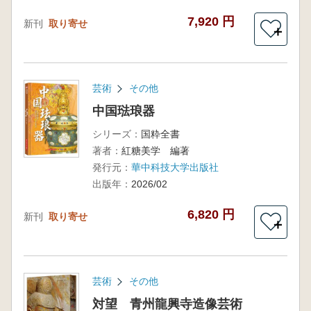
7,920 円
新刊
取り寄せ
＋
芸術
その他
中国琺琅器
シリーズ：
国粋全書
著者：
紅糖美学 編著
発行元：
華中科技大学出版社
出版年：
2026/02
6,820 円
新刊
取り寄せ
＋
芸術
その他
対望 青州龍興寺造像芸術