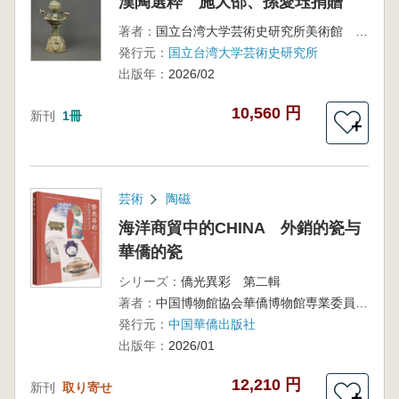
漢陶選粋 施大邵、孫愛珏捐贈
著者：
国立台湾大学芸術史研究所美術館 編輯
発行元：
国立台湾大学芸術史研究所
出版年：
2026/02
10,560 円
新刊
1冊
＋
芸術
陶磁
海洋商貿中的CHINA 外銷的瓷与
華僑的瓷
シリーズ：
僑光異彩 第二輯
著者：
中国博物館協会華僑博物館専業委員会 中国華僑歴史博物館 寧波中国港口博物館 編著
発行元：
中国華僑出版社
出版年：
2026/01
12,210 円
新刊
取り寄せ
＋