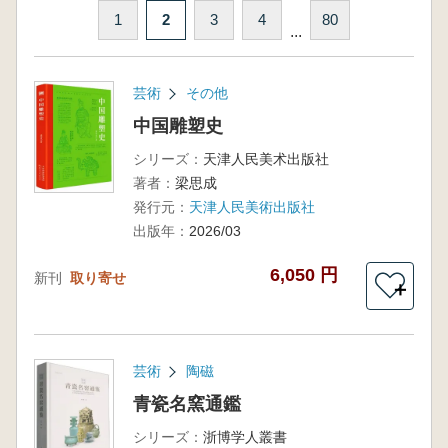
1
2
3
4
80
...
芸術
その他
中国雕塑史
シリーズ：
天津人民美术出版社
著者：
梁思成
発行元：
天津人民美術出版社
出版年：
2026/03
6,050 円
新刊
取り寄せ
＋
芸術
陶磁
青瓷名窯通鑑
シリーズ：
浙博学人叢書