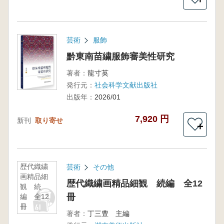
芸術
服飾
黔東南苗繍服飾審美性研究
著者：
龍寸英
発行元：
社会科学文献出版社
出版年：
2026/01
7,920 円
新刊
取り寄せ
＋
歴代織繍
芸術
その他
画精品細
歴代織繍画精品細観 続編 全12
観 続
冊
編 全12
冊
著者：
丁三豊 主編