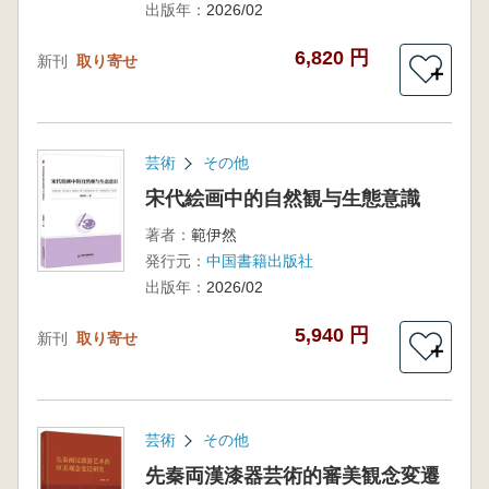
出版年：
2026/02
6,820 円
新刊
取り寄せ
＋
芸術
その他
宋代絵画中的自然観与生態意識
著者：
範伊然
発行元：
中国書籍出版社
出版年：
2026/02
5,940 円
新刊
取り寄せ
＋
芸術
その他
先秦両漢漆器芸術的審美観念変遷