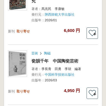
究
著者：
馬兆民 李康敏
発行元：
陝西師範大学出版社
出版年：
2026/01
6,600 円
新刊
取り寄せ
＋
芸術
陶磁
瓷韻千年 中国陶瓷芸術
著者：
李長青 田勇 李琰 編著
発行元：
中国科学技術出版社
出版年：
2026/03
4,950 円
新刊
取り寄せ
＋