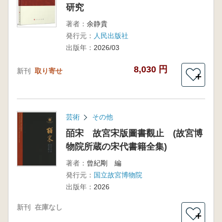
研究
著者：
余静貴
発行元：
人民出版社
出版年：
2026/03
8,030 円
新刊
取り寄せ
＋
芸術
その他
皕宋 故宮宋版圖書觀止 (故宮博
物院所蔵の宋代書籍全集)
著者：
曾紀剛 編
発行元：
国立故宮博物院
出版年：
2026
新刊
在庫なし
＋