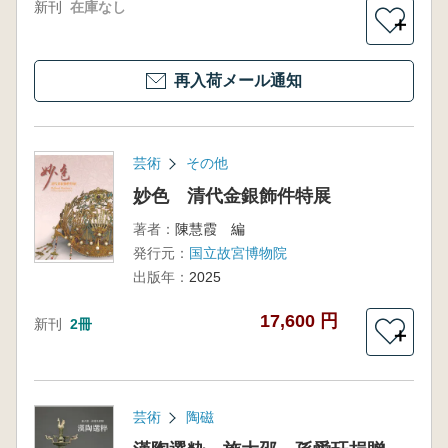
新刊
在庫なし
＋
再入荷メール通知
芸術
その他
妙色 清代金銀飾件特展
著者：
陳慧霞 編
発行元：
国立故宮博物院
出版年：
2025
17,600 円
新刊
2冊
＋
芸術
陶磁