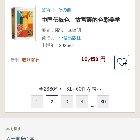
芸術
その他
中国伝統色 故宮裏的色彩美学
著者：
郭浩 李健明
発行元：
中信出版社
出版年：
2026/01
10,450 円
新刊
取り寄せ
＋
全2386件中 31 - 60件を表示
1
2
3
4
80
...
本を探す
六一書房の本