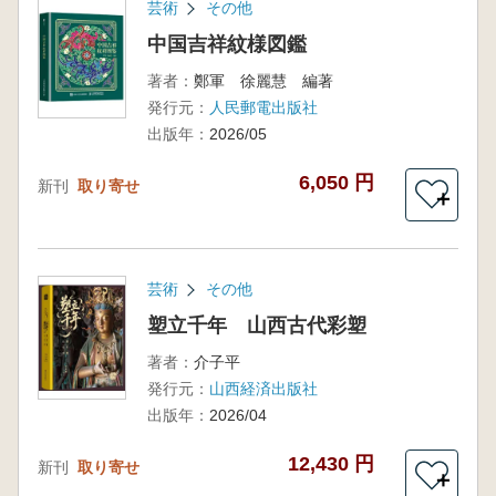
芸術
その他
中国吉祥紋様図鑑
著者：
鄭軍 徐麗慧 編著
発行元：
人民郵電出版社
出版年：
2026/05
6,050 円
新刊
取り寄せ
＋
芸術
その他
塑立千年 山西古代彩塑
著者：
介子平
発行元：
山西経済出版社
出版年：
2026/04
12,430 円
新刊
取り寄せ
＋