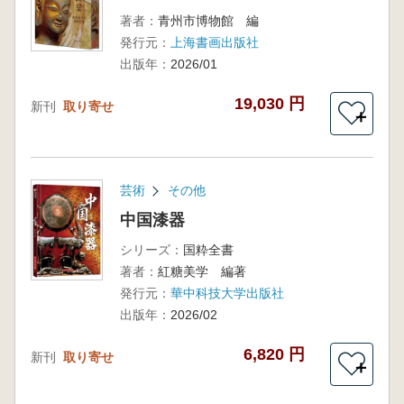
著者：
青州市博物館 編
発行元：
上海書画出版社
出版年：
2026/01
19,030 円
新刊
取り寄せ
＋
芸術
その他
中国漆器
シリーズ：
国粋全書
著者：
紅糖美学 編著
発行元：
華中科技大学出版社
出版年：
2026/02
6,820 円
新刊
取り寄せ
＋