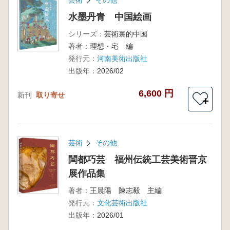
芸術
その他
水墨丹青 中国絵画
シリーズ：
芸術裏的中国
著者：
理想・宅 編
発行元：
河南美術出版社
出版年：
2026/02
6,600 円
新刊
取り寄せ
＋
芸術
その他
閩都巧芸 福州伝統工芸美術晋京
展作品集
著者：
王晨陽 陳志毅 主編
発行元：
文化芸術出版社
出版年：
2026/01