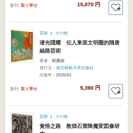
15,070 円
新刊
取り寄せ
＋
芸術
その他
潜光隠耀 伝入東亜文明圏的隋唐
絲路芸術
著者：
程雅娟
発行元：
南京師範大学出版社
出版年：
2026/01
5,390 円
新刊
取り寄せ
＋
芸術
その他
覚悟之路 敦煌石窟降魔変図像研