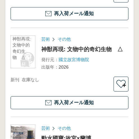
再入荷メール通知
神獣再現:
芸術
その他
文物中的
神獣再現: 文物中的奇幻生物 △
奇幻生
物 △
発行元：
國立故宮博物院
出版年：
2026
新刊
在庫なし
＋
再入荷メール通知
芸術
その他
勁水國寶:故宮×蘭博