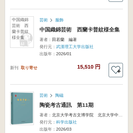
中国織錦
芸術
服飾
芸術 西
中国織錦芸術 西蘭卡普紋様全集
蘭卡普紋
様全集
著者：
田若蘭 編著
発行元：
武漢理工大学出版社
出版年：
2026/01
15,510 円
新刊
取り寄せ
＋
芸術
陶磁
陶瓷考古通訊 第11期
著者：
北京大学考古文博学院 北京大学中国考古学研究中心 北京大学陶瓷考古与芸術研究所 編
発行元：
科学出版社
出版年：
2026/03