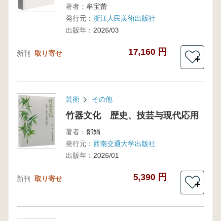
著者：
牟宝蕾
発行元：
浙江人民美術出版社
出版年：
2026/03
17,160 円
新刊
取り寄せ
＋
芸術
その他
竹器文化 歴史、技芸与現代応用
著者：
鄒娟
発行元：
西南交通大学出版社
出版年：
2026/01
5,390 円
新刊
取り寄せ
＋