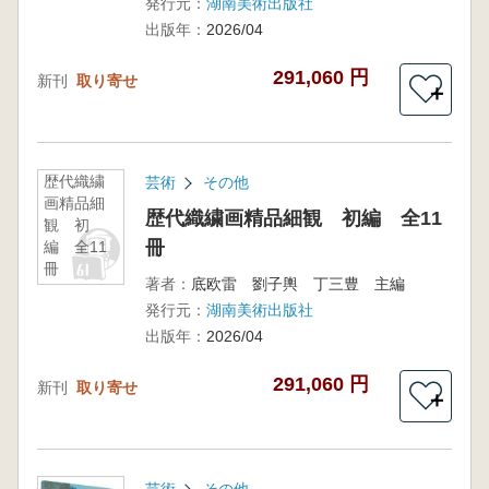
発行元：
湖南美術出版社
出版年：
2026/04
291,060 円
新刊
取り寄せ
＋
歴代織繍
芸術
その他
画精品細
歴代織繍画精品細観 初編 全11
観 初
冊
編 全11
冊
著者：
底欧雷 劉子輿 丁三豊 主編
発行元：
湖南美術出版社
出版年：
2026/04
291,060 円
新刊
取り寄せ
＋