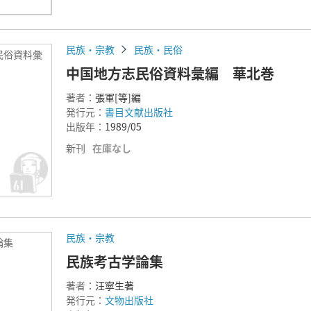
民族・宗教
民族・民俗
民俗資料彙
中国地方志民俗資料彙編 華北巻
著者：
張軍[等]編
発行元：
書目文献出版社
出版年：
1989/05
新刊
在庫なし
民族・宗教
論集
民族考古学論集
著者：
汪寧生著
発行元：
文物出版社