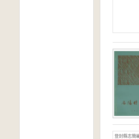
登封縣志簡