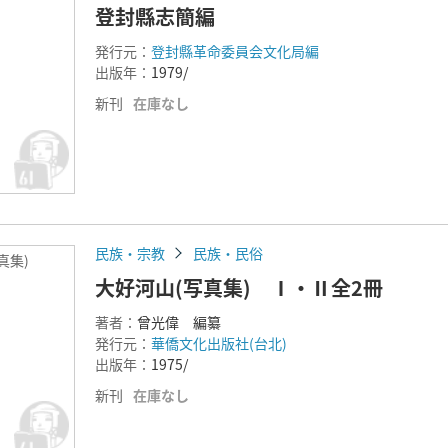
登封縣志簡編
発行元：
登封縣革命委員会文化局編
出版年：
1979/
新刊
在庫なし
民族・宗教
民族・民俗
写真集)
大好河山(写真集) Ⅰ・Ⅱ全2冊
著者：
曾光偉 編纂
発行元：
華僑文化出版社(台北)
出版年：
1975/
新刊
在庫なし