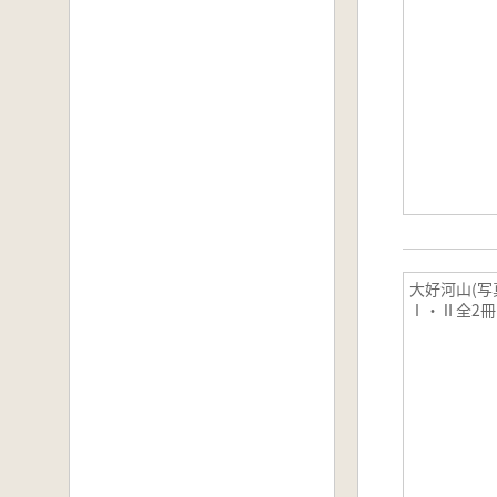
大好河山(
Ⅰ・Ⅱ全2冊