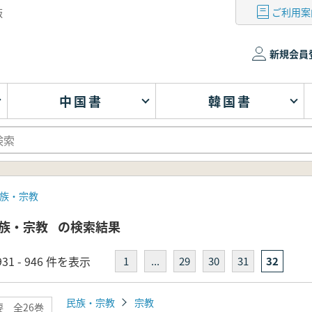
ご利用案
版
新規会員
中国書
韓国書
族・宗教
族・宗教
の検索結果
31 - 946 件を表示
1
...
29
30
31
32
民族・宗教
宗教
 全26巻