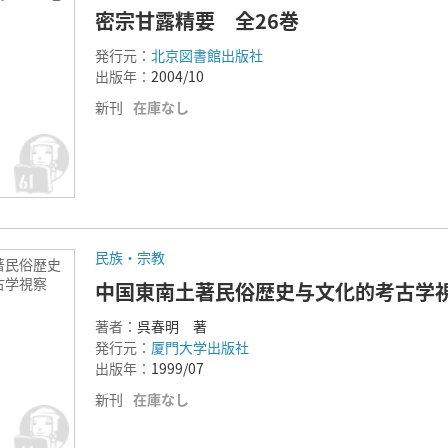
密宗甘露精要 全26巻
発行元：
北京図書館出版社
出版年：
2004/10
新刊
在庫なし
民族・宗教
著民俗歴史
古学視察
中国東南土著民俗歴史与文化的考古学
著者：
呉春明 著
発行元：
厦門大学出版社
出版年：
1999/07
新刊
在庫なし