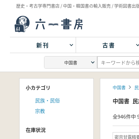
歴史・考古学専門書店 / 中国・韓国書の輸入販売 / 学術図書出
新刊
古書
小カテゴリ
中国書
民
民族・民俗
中国書
民
宗教
全946件中 9
在庫状況
密宗甘露精要