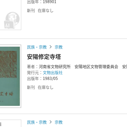
出版年：
198901
新刊
在庫なし
民族・宗教
宗教
安陽修定寺塔
著者：
河南省文物研究所 安陽地区文物管理委員会 安
発行元：
文物出版社
出版年：
1983/05
新刊
在庫なし
民族・宗教
宗教
編