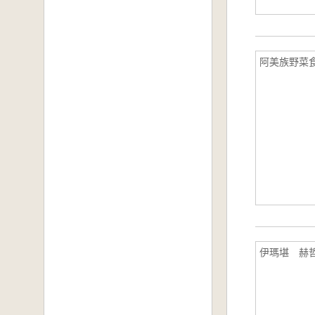
阿美族野菜
伊瑪堪 赫