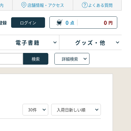
内
店舗情報・アクセス
よくある質問
0
0
登録
点
円
電子書籍
グッズ・他
詳細検索