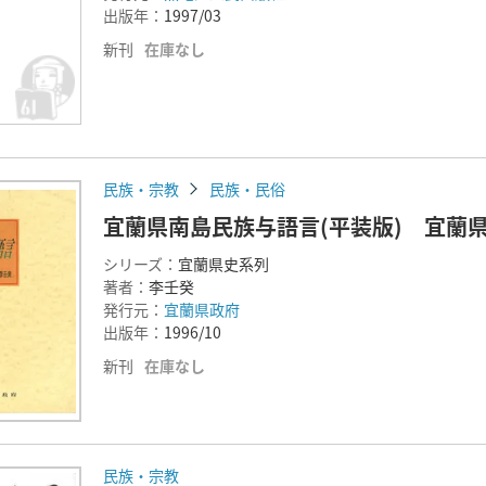
出版年：
1997/03
新刊
在庫なし
民族・宗教
民族・民俗
宜蘭県南島民族与語言(平装版) 宜蘭
シリーズ：
宜蘭県史系列
著者：
李壬癸
発行元：
宜蘭県政府
出版年：
1996/10
新刊
在庫なし
民族・宗教