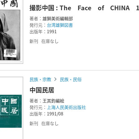
撮影中国 : The Face of CHINA 
著者：
雄獅美術編輯部
発行元：
台湾雄獅図書
出版年：
1991
新刊
在庫なし
民族・宗教
民族・民俗
中国民居
著者：
王其鈞編絵
発行元：
上海人民美術出版社
出版年：
1991/08
新刊
在庫なし