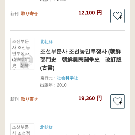
動史 改
訂版(古書)
12,100 円
新刊
取り寄せ
＋
조선부문
北朝鮮
사 조선농
조선부문사 조선농민투쟁사 (朝鮮
민투쟁사
部門史 朝鮮農民闘争史 改訂版
(朝鮮部門
史 朝鮮
(古書)
農民闘争
史 改訂
発行元：
社会科学社
版(古書)
出版年：
2010
19,360 円
新刊
取り寄せ
＋
조선부문
北朝鮮
사 조선정