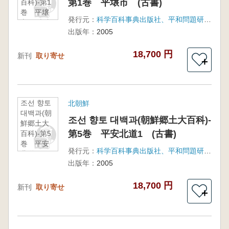
第1巻 平壌市 (古書)
百科)-第1
巻 平壌
発行元：
科学百科事典出版社、平和問題研究所
市 (古書)
出版年：
2005
18,700 円
新刊
取り寄せ
＋
조선 향토
北朝鮮
대백과(朝
조선 향토 대백과(朝鮮郷土大百科)-
鮮郷土大
第5巻 平安北道1 (古書)
百科)-第5
巻 平安
発行元：
科学百科事典出版社、平和問題研究所
北道1
出版年：
2005
(古書)
18,700 円
新刊
取り寄せ
＋