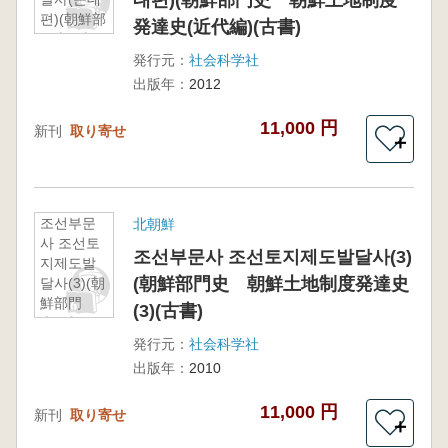
대편)(朝鮮部門史 朝鮮土地制度
편)(朝鮮部
発達史(近代編)(古書)
門史 朝
鮮土地制
発行元：
社会科学社
度発達史
出版年：
2012
(近代編)
(古書)
11,000 円
新刊
取り寄せ
＋
조선부문
北朝鮮
사 조선토
조선부문사 조선토지제도발달사(3)
지제도발
(朝鮮部門史 朝鮮土地制度発達史
달사(3)(朝
鮮部門
(3)(古書)
史 朝鮮
土地制度
発行元：
社会科学社
発達史(3)
出版年：
2010
(古書)
11,000 円
新刊
取り寄せ
＋