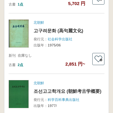
5,702 円
古書
1点
北朝鮮
고구려문화 (高句麗文化)
発行元：
社会科学出版社
出版年：
1975/06
新刊
在庫なし
＋
2,851 円~
古書
2点
北朝鮮
조선고고학개요 (朝鮮考古学概要)
発行元：
科学百科事典出版社
出版年：
1977/