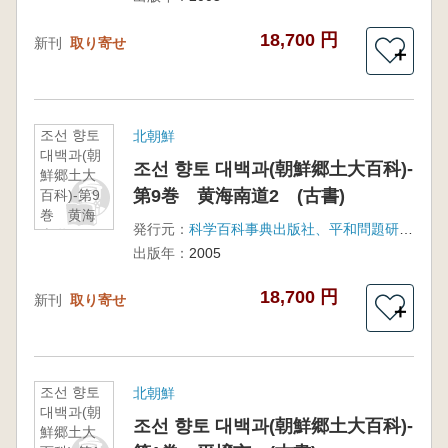
18,700 円
新刊
取り寄せ
＋
조선 향토
北朝鮮
대백과(朝
조선 향토 대백과(朝鮮郷土大百科)-
鮮郷土大
第9巻 黄海南道2 (古書)
百科)-第9
巻 黄海
発行元：
科学百科事典出版社、平和問題研究所
南道2
出版年：
2005
(古書)
18,700 円
新刊
取り寄せ
＋
조선 향토
北朝鮮
대백과(朝
조선 향토 대백과(朝鮮郷土大百科)-
鮮郷土大