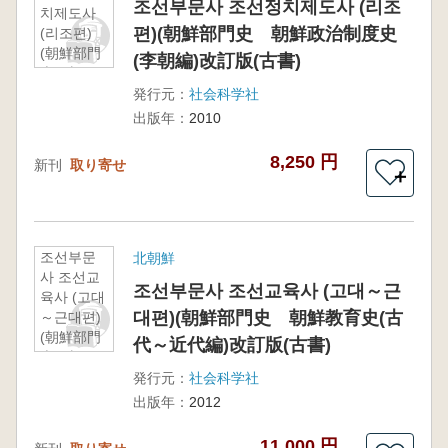
조선부문사 조선정치제도사 (리조
치제도사
편)(朝鮮部門史 朝鮮政治制度史
(리조편)
(朝鮮部門
(李朝編)改訂版(古書)
史 朝鮮
政治制度
発行元：
社会科学社
史(李朝編)
出版年：
2010
改訂版(古
書)
8,250 円
新刊
取り寄せ
＋
조선부문
北朝鮮
사 조선교
조선부문사 조선교육사 (고대～근
육사 (고대
대편)(朝鮮部門史 朝鮮教育史(古
～근대편)
(朝鮮部門
代～近代編)改訂版(古書)
史 朝鮮
教育史(古
発行元：
社会科学社
代～近代
出版年：
2012
編)改訂版
(古書)
11,000 円