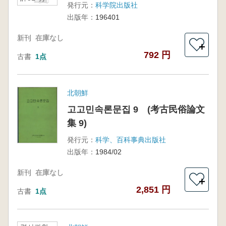
発行元：
科学院出版社
出版年：
196401
新刊
在庫なし
＋
792 円
古書
1点
北朝鮮
고고민속론문집 9 (考古民俗論文
集 9)
発行元：
科学、百科事典出版社
出版年：
1984/02
新刊
在庫なし
＋
2,851 円
古書
1点