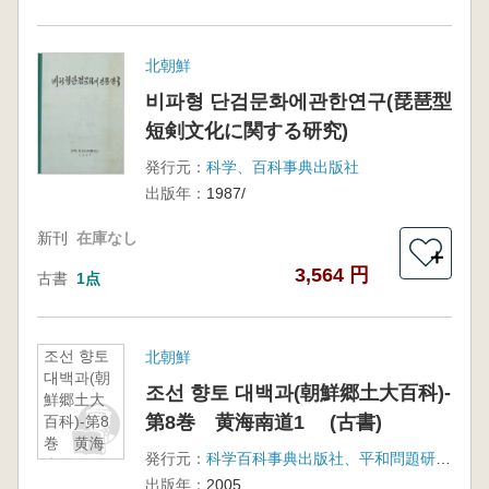
北朝鮮
비파형 단검문화에관한연구(琵琶型
短剣文化に関する研究)
発行元：
科学、百科事典出版社
出版年：
1987/
新刊
在庫なし
＋
3,564 円
古書
1点
조선 향토
北朝鮮
대백과(朝
조선 향토 대백과(朝鮮郷土大百科)-
鮮郷土大
第8巻 黄海南道1 (古書)
百科)-第8
巻 黄海
発行元：
科学百科事典出版社、平和問題研究所
南道1
出版年：
2005
(古書)