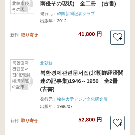
南侵その現状) 全二冊 (古書)
北韓南侵
その現
発行元：
韓国新聞記者クラブ
状) 全二
出版年：
2012
冊 (古書)
41,800 円
新刊
取り寄せ
＋
북한경제
北朝鮮
관련문서
북한경제관련문서집(北朝鮮経済関
집(北朝鮮
連の記事集)1946～1950 全2冊
経済関連
の記事
(古書)
集)1946～
1950 全
発行元：
翰林大学アジア文化研究所
2冊 (古
出版年：
1996/07
書)
52,800 円
新刊
取り寄せ
＋