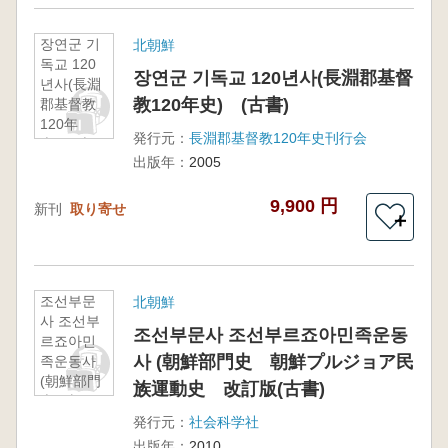
장연군 기
北朝鮮
독교 120
장연군 기독교 120년사(長淵郡基督
년사(長淵
教120年史) (古書)
郡基督教
120年
発行元：
長淵郡基督教120年史刊行会
史) (古
出版年：
2005
書)
9,900 円
新刊
取り寄せ
＋
조선부문
北朝鮮
사 조선부
조선부문사 조선부르죠아민족운동
르죠아민
사 (朝鮮部門史 朝鮮プルジョア民
족운동사
(朝鮮部門
族運動史 改訂版(古書)
史 朝鮮
プルジョ
発行元：
社会科学社
ア民族運
出版年：
2010