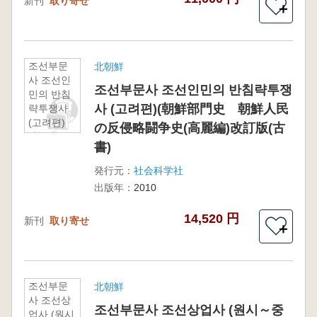
新刊
取り寄せ
＋
조선부문
北朝鮮
사 조선인
조선부문사 조선인민의 반침략투쟁
민의 반침
사 (고려편)(朝鮮部門史 朝鮮人民
략투쟁사
(고려편)
の反侵略闘争史(高麗編)改訂版(古
(朝鮮部門
書)
史 朝鮮
人民の反
発行元：
社会科学社
侵略闘争
出版年：
2010
史(高麗編)
改訂版(古
14,520 円
新刊
取り寄せ
書)
＋
조선부문
北朝鮮
사 조선상
조선부문사 조선상업사 (원시～중
업사 (원시