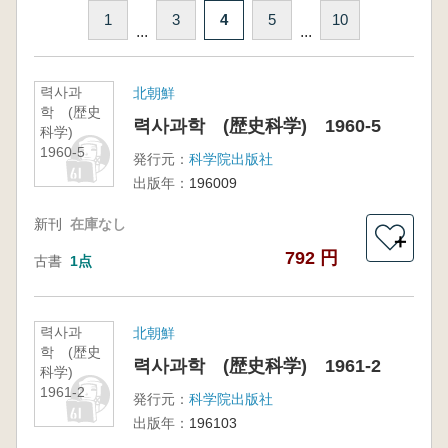
1
3
4
5
10
...
...
력사과
北朝鮮
학 (歴史
력사과학 (歴史科学) 1960-5
科学)
1960-5
発行元：
科学院出版社
出版年：
196009
新刊
在庫なし
＋
792 円
古書
1点
력사과
北朝鮮
학 (歴史
력사과학 (歴史科学) 1961-2
科学)
1961-2
発行元：
科学院出版社
出版年：
196103