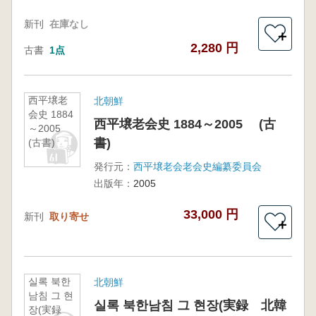
新刊
在庫なし
＋
2,280 円
古書
1点
西平壌老
北朝鮮
会史 1884
西平壌老会史 1884～2005 (古
～2005
書)
(古書)
発行元：
西平壌老会老会史編纂委員会
出版年：
2005
33,000 円
新刊
取り寄せ
＋
실록 북한
北朝鮮
남침 그 현
실록 북한남침 그 현장(実録 北韓
장(実録