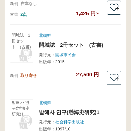
新刊
在庫なし
＋
1,425 円~
古書
2点
開城誌 2
北朝鮮
冊セッ
開城誌 2冊セット (古書)
ト (古書)
発行元：
開城市民会
出版年：
2015
27,500 円
新刊
取り寄せ
＋
발해사 연
北朝鮮
구(渤海史
발해사 연구(渤海史研究)1
研究)1
発行元：
社会科学出版社
出版年：
1997/10