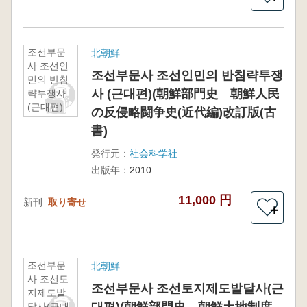
조선부문
北朝鮮
사 조선인
조선부문사 조선인민의 반침략투쟁
민의 반침
사 (근대편)(朝鮮部門史 朝鮮人民
략투쟁사
(근대편)
の反侵略闘争史(近代編)改訂版(古
(朝鮮部門
書)
史 朝鮮
人民の反
発行元：
社会科学社
侵略闘争
出版年：
2010
史(近代編)
改訂版(古
11,000 円
新刊
取り寄せ
書)
＋
조선부문
北朝鮮
사 조선토
조선부문사 조선토지제도발달사(근
지제도발
달사(근대