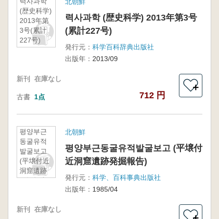
력사과학
北朝鮮
(歴史科学)
력사과학 (歴史科学) 2013年第3号
2013年第
(累計227号)
3号(累計
227号)
発行元：
科学百科辞典出版社
出版年：
2013/09
新刊
在庫なし
＋
712 円
古書
1点
평양부근
北朝鮮
동굴유적
평양부근동굴유적발굴보고 (平壌付
발굴보고
近洞窟遺跡発掘報告)
(平壌付近
洞窟遺跡
発行元：
科学、百科事典出版社
発掘報告)
出版年：
1985/04
新刊
在庫なし
＋