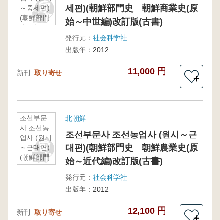
세편)(朝鮮部門史 朝鮮商業史(原
～중세편)
(朝鮮部門
始～中世編)改訂版(古書)
史 朝鮮
商業史(原
発行元：
社会科学社
始～中世
出版年：
2012
編)改訂版
(古書)
11,000 円
新刊
取り寄せ
＋
조선부문
北朝鮮
사 조선농
조선부문사 조선농업사 (원시～근
업사 (원시
대편)(朝鮮部門史 朝鮮農業史(原
～근대편)
(朝鮮部門
始～近代編)改訂版(古書)
史 朝鮮
農業史(原
発行元：
社会科学社
始～近代
出版年：
2012
編)改訂版
(古書)
12,100 円
新刊
取り寄せ
＋