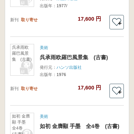
出版年：
1977/
17,600 円
新刊
取り寄せ
＋
呉承雨欧
美術
羅巴風景
呉承雨欧羅巴風景集 (古書)
集 (古書)
発行元：
ハンソ出版社
出版年：
1976
17,600 円
新刊
取り寄せ
＋
如初 金膺
美術
顯 手墨
如初 金膺顯 手墨 全4巻 (古書)
全4巻