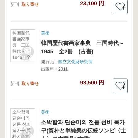
23,100 円
新刊
取り寄せ
＋
韓国歴代
美術
書画家事
韓国歴代書画家事典 三国時代～
典 三国
1945 全2冊 (古書)
時代～
1945 全
発行元：
国立文化財研究所
2冊 (古
出版年：
2011
書)
93,500 円
新刊
取り寄せ
＋
소박함과
美術
단순미의
소박함과 단순미의 전통 선비 목가
전통 선비
구(質朴と単純美の伝統ソンビ〈士
목가구(質
朴と単純