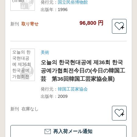
(古書)
発行元：
国立民俗博物館
出版年：
1996
96,800 円
新刊
取り寄せ
＋
오늘의 한
美術
국현대공
오늘의 한국현대공예 제36회 한국
예 제36회
공예가협회전今日の(今日の韓国工
한국공예
가협회전
芸 第36回韓国工芸家協会展)
今日の(今
日の韓国
発行元：
韓国工芸家協会
工芸 第
出版年：
2009
36回韓国
工芸家協
新刊
在庫なし
会展)
＋
再入荷メール通知