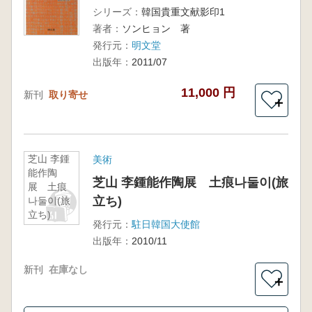
シリーズ：
韓国貴重文献影印1
著者：
ソンヒョン 著
発行元：
明文堂
出版年：
2011/07
11,000 円
新刊
取り寄せ
＋
芝山 李鍾
美術
能作陶
芝山 李鍾能作陶展 土痕나둘이(旅
展 土痕
立ち)
나둘이(旅
立ち)
発行元：
駐日韓国大使館
出版年：
2010/11
新刊
在庫なし
＋