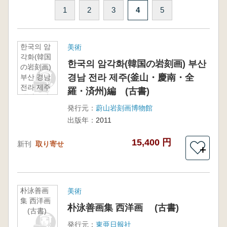
1
2
3
4
5
한국의 암
美術
각화(韓国
한국의 암각화(韓国の岩刻画) 부산
の岩刻画)
경남 전라 제주(釜山・慶南・全
부산 경남
전라 제주
羅・済州)編 (古書)
(釜山・慶
南・全
発行元：
蔚山岩刻画博物館
羅・済州)
出版年：
2011
編 (古書)
15,400 円
新刊
取り寄せ
＋
朴泳善画
美術
集 西洋画
朴泳善画集 西洋画 (古書)
(古書)
発行元：
東亜日報社