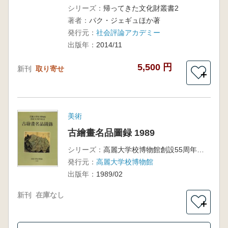
シリーズ：
帰ってきた文化財叢書2
著者：
パク・ジェギュほか著
発行元：
社会評論アカデミー
出版年：
2014/11
5,500 円
新刊
取り寄せ
＋
美術
古繪畫名品圖録 1989
シリーズ：
高麗大学校博物館創設55周年紀年
発行元：
高麗大学校博物館
出版年：
1989/02
新刊
在庫なし
＋