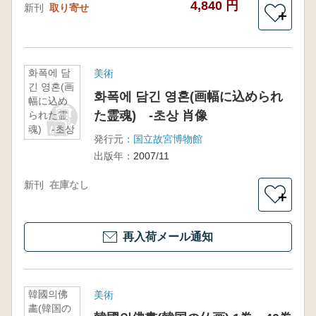
4,840 円
新刊
取り寄せ
＋
화폭에 담
美術
긴 영혼(画
화폭에 담긴 영혼(画幅に込められ
幅に込め
た霊魂) -초상 肖像
られた霊
魂) -초상
発行元：
国立故宮博物館
肖像
出版年：
2007/11
新刊
在庫なし
＋
再入荷メール通知
韓國의佛
美術
畵(韓国の