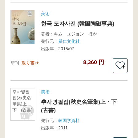
美術
한국 도자사전 (韓国陶磁事典)
著者：
キム ユジョン ほか
発行元：
景仁文化社
出版年：
2015/07
8,360 円
新刊
取り寄せ
＋
추사명필
美術
집(秋史名
추사명필집(秋史名筆集)上・下
筆集)上・
(古書)
下 (古書)
発行元：
韓国学資料
出版年：
2011