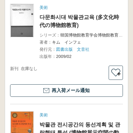
美術
다문화시대 박물관교육 (多文化時
代の博物館教育)
シリーズ：
韓国博物館教育学会博物館教育叢書3
著者：
キム インフェ
発行元：
図書出版 文音社
出版年：
2009/02
新刊
在庫なし
＋
再入荷メール通知
美術
박물관 전시공간의 동선계획 및 관
람행태 특성 (博物館展示空間の動