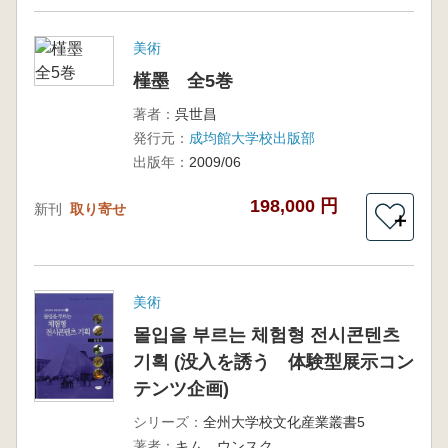
美術
槿墨 全5巻
著者：
呉世昌
発行元：
成均館大学校出版部
出版年：
2009/06
198,000 円
新刊
取り寄せ
＋
美術
몰입을 부르는 체험형 전시콘텐츠
기획 (没入を誘う 体験型展示コン
テンツ企画)
シリーズ：
全州大学校文化産業叢書5
著者：
キム ウンスク