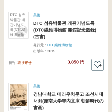
DTC 섬유
美術
박물관 개
DTC 섬유박물관 개관기념도록
관기념도
(DTC繊維博物館 開館記念図録)
록(DTC繊
維博物館
(古書)
開館記念
図録) (古
発行元：
DTC繊維博物館
書)
出版年：
2015
3,850 円
新刊
取り寄せ
＋
美術
경남대학교 데라우치문고 조선시대
서화(慶南大学寺内文庫 朝鮮時代の
書画)