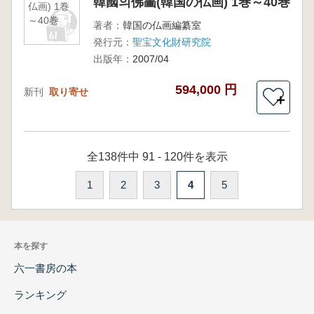
韓國의佛畵(韓国の仏画) 1巻～40巻
仏画) 1巻
～40巻
著者：
韓国の仏画編纂室
発行元：
聖宝文化財研究院
出版年：
2007/04
594,000 円
新刊
取り寄せ
＋
全138件中 91 - 120件を表示
1
2
3
4
5
本を探す
六一書房の本
ランキング