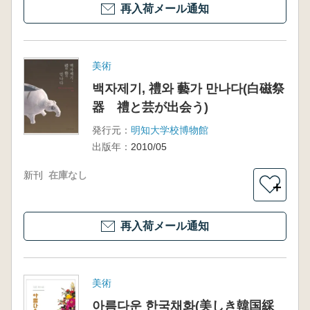
再入荷メール通知
美術
백자제기, 禮와 藝가 만나다(白磁祭
器 禮と芸が出会う)
発行元：
明知大学校博物館
出版年：
2010/05
新刊
在庫なし
＋
再入荷メール通知
美術
아름다운 한국채화(美しき韓国綵