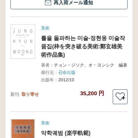
再入荷メール通知
美術
틀을 돌파하는 미술-정현웅 미술작
품집(枠を突き破る美術:鄭玄雄美
術作品集)
著者：
チョン・ジソク、オ・ヨンシク 編著
発行元：
召命出版
出版年：
2012/10
35,200 円
新刊
取り寄せ
＋
美術
악학궤범 (楽学軌範)