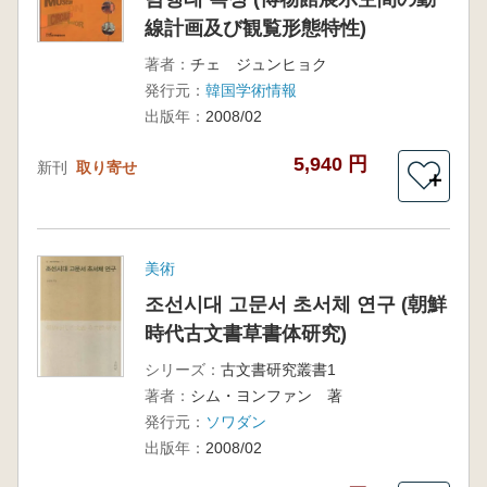
線計画及び観覧形態特性)
著者：
チェ ジュンヒョク
発行元：
韓国学術情報
出版年：
2008/02
5,940 円
新刊
取り寄せ
＋
美術
조선시대 고문서 초서체 연구 (朝鮮
時代古文書草書体研究)
シリーズ：
古文書研究叢書1
著者：
シム・ヨンファン 著
発行元：
ソワダン
出版年：
2008/02