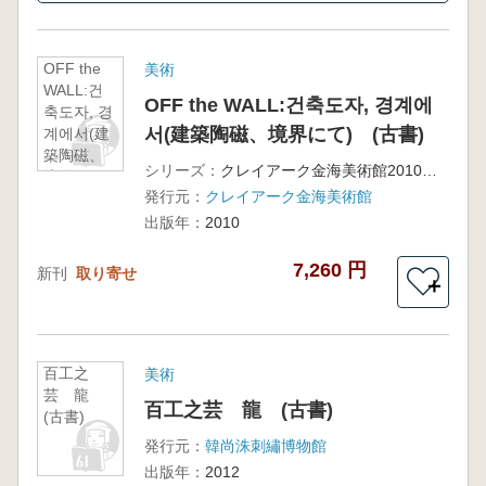
OFF the
美術
WALL:건
OFF the WALL:건축도자, 경계에
축도자, 경
서(建築陶磁、境界にて) (古書)
계에서(建
築陶磁、
シリーズ：
クレイアーク金海美術館2010年特別企画展
境界に
発行元：
クレイアーク金海美術館
て) (古
書)
出版年：
2010
7,260 円
新刊
取り寄せ
＋
百工之
美術
芸 龍
百工之芸 龍 (古書)
(古書)
発行元：
韓尚洙刺繡博物館
出版年：
2012