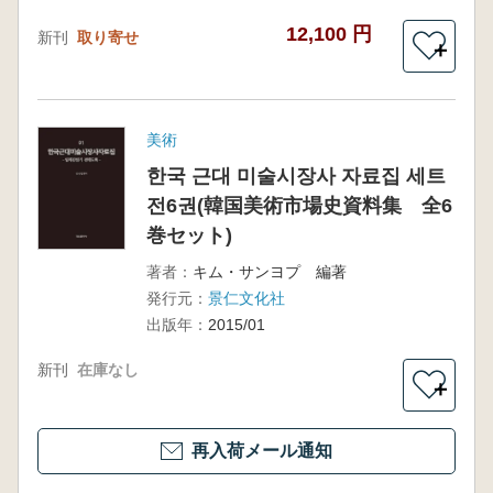
12,100 円
新刊
取り寄せ
＋
美術
한국 근대 미술시장사 자료집 세트
전6권(韓国美術市場史資料集 全6
巻セット)
著者：
キム・サンヨプ 編著
発行元：
景仁文化社
出版年：
2015/01
新刊
在庫なし
＋
再入荷メール通知