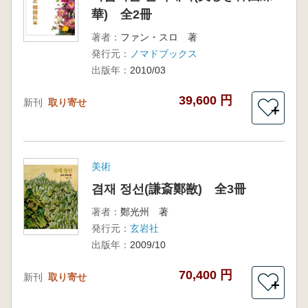
華) 全2冊
著者：
ファン・スロ 著
発行元：
ノマドブックス
出版年：
2010/03
39,600 円
新刊
取り寄せ
＋
美術
겸재 정선(謙斎鄭敾) 全3冊
著者：
鄭光州 著
発行元：
玄岩社
出版年：
2009/10
70,400 円
新刊
取り寄せ
＋