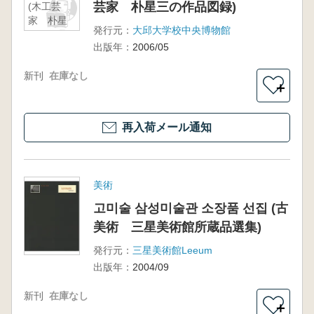
芸家 朴星三の作品図録)
(木工芸
家 朴星
発行元：
大邱大学校中央博物館
三の作品
出版年：
2006/05
図録)
新刊
在庫なし
＋
再入荷メール通知
美術
고미술 삼성미술관 소장품 선집 (古
美術 三星美術館所蔵品選集)
発行元：
三星美術館Leeum
出版年：
2004/09
新刊
在庫なし
＋