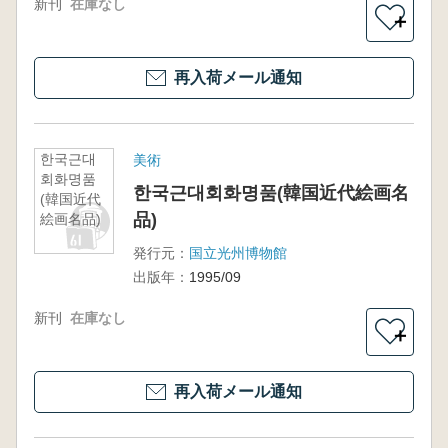
新刊
在庫なし
＋
再入荷メール通知
한국근대
美術
회화명품
한국근대회화명품(韓国近代絵画名
(韓国近代
品)
絵画名品)
発行元：
国立光州博物館
出版年：
1995/09
新刊
在庫なし
＋
再入荷メール通知