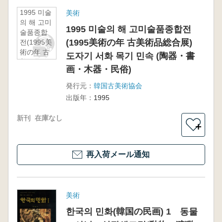
1995 미술
美術
의 해 고미
1995 미술의 해 고미술품종합전
술품종합
(1995美術の年 古美術品総合展)
전(1995美
術の年 古
도자기 서화 목기 민속 (陶器・書
美術品総
画・木器・民俗)
合展) 도
자기 서화
発行元：
韓国古美術協会
목기 민속
出版年：
1995
(陶器・書
画・木
新刊
在庫なし
器・民俗)
＋
再入荷メール通知
美術
한국의 민화(韓国の民画) 1 동물