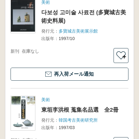
美術
다보성 고미술 사료전 (多寶城古美
術史料展)
発行元：
多寶城古美術展示館
出版年：
1997/10
新刊
在庫なし
＋
再入荷メール通知
美術
東垣李洪根 蒐集名品選 全2冊
発行元：
韓国考古美術研究所
出版年：
1997/03