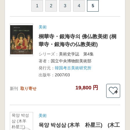
1
2
3
4
5
美術
桐華寺・銀海寺의 佛仏教美術 (桐
華寺・銀海寺の仏教美術)
シリーズ：
美術史学誌 第4集
著者：
国立中央博物館美術部
発行元：
韓国考古美術研究所
出版年：
2007/03
19,800 円
新刊
取り寄せ
＋
목양 박성
美術
삼 (木羊
목양 박성삼 (木羊 朴星三) (木工
朴星三)