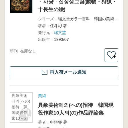
ㆍ사냥ㆍ십장생그림(動物・狩猟・
十長生の絵)
シリーズ：
瑞文堂カラー百科 韓国の美術 11
著者：
任斗彬 著
発行元：
瑞文堂
出版年：
1993/07
新刊
在庫なし
＋
再入荷メール通知
具象美術
美術
에의(への)
具象美術에의(への)招待 韓国現
招待 韓
役作家10人의(の)作品評論集
国現役作
家10人의
著者：
申恒燮 著
(の)作品評