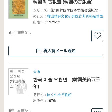
韓國의 古板畫 (韓国の古版画)
シリーズ：
第1回韓国学国際学術会議紀念展示会
発行元：
韓国精神文化研究院古典資料編纂室
出版年：
1979/12
新刊
在庫なし
＋
再入荷メール通知
한국 미술
美術
오천년
한국 미술 오천년 (韓国美術五千
(韓国美術
年)
五千年)
発行元：
国立中央博物館
出版年：
1976/
新刊
在庫なし