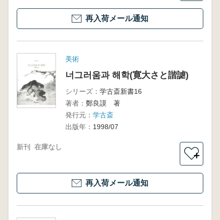
再入荷メール通知
美術
너그러움과 해학(寛大さと諧謔)
シリーズ：
学古斎新書16
著者：
鄭良謨 著
発行元：
学古斎
出版年：
1998/07
新刊
在庫なし
＋
再入荷メール通知