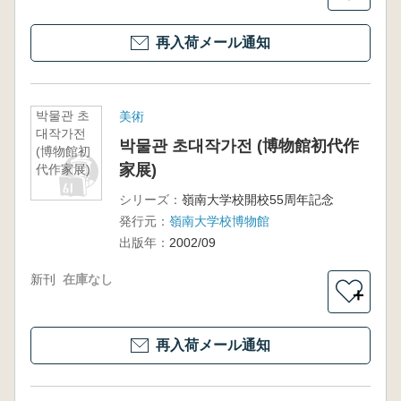
再入荷メール通知
박물관 초
美術
대작가전
박물관 초대작가전 (博物館初代作
(博物館初
家展)
代作家展)
シリーズ：
嶺南大学校開校55周年記念
発行元：
嶺南大学校博物館
出版年：
2002/09
新刊
在庫なし
＋
再入荷メール通知