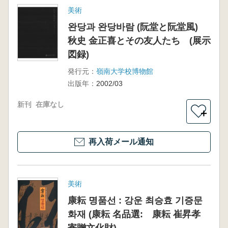
美術
완당과 완당바람 (阮堂と阮堂風)
秋史 金正喜とその友人たち (展示
図録)
発行元：
嶺南大学校博物館
出版年：
2002/03
新刊
在庫なし
＋
再入荷メール通知
美術
康耘 명품선 : 강운 최승효 기증문
화재 (康耘 名品選: 康耘 崔昇孝