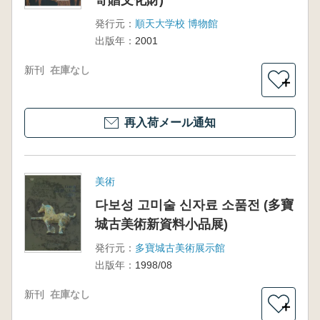
寄贈文化財)
発行元：
順天大学校 博物館
出版年：
2001
新刊
在庫なし
＋
再入荷メール通知
美術
다보성 고미술 신자료 소품전 (多寶
城古美術新資料小品展)
発行元：
多寶城古美術展示館
出版年：
1998/08
新刊
在庫なし
＋