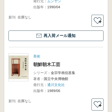
発行元：
ムンヤン
論集
出版年：
1990/04
新刊
在庫なし
＋
再入荷メール通知
美術
朝鮮朝木工芸
シリーズ：
金宗学画伯葸集
著者：
国立中央博物館
発行元：
通川文化社
出版年：
1989/06
新刊
在庫なし
＋