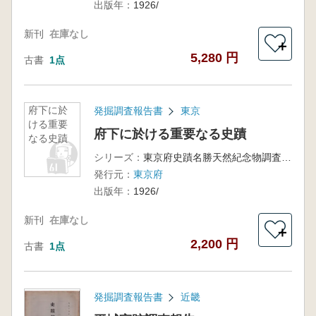
出版年：
1926/
新刊
在庫なし
＋
5,280 円
古書
1点
府下に於
発掘調査報告書
東京
ける重要
府下に於ける重要なる史蹟
なる史蹟
シリーズ：
東京府史蹟名勝天然紀念物調査報告書 第4冊
発行元：
東京府
出版年：
1926/
新刊
在庫なし
＋
2,200 円
古書
1点
発掘調査報告書
近畿