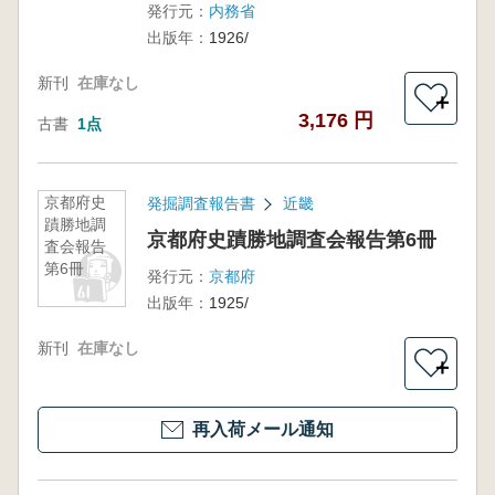
発行元：
内務省
木寄進碑
出版年：
1926/
新刊
在庫なし
＋
3,176 円
古書
1点
京都府史
発掘調査報告書
近畿
蹟勝地調
京都府史蹟勝地調査会報告第6冊
査会報告
第6冊
発行元：
京都府
出版年：
1925/
新刊
在庫なし
＋
再入荷メール通知