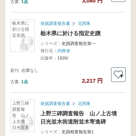
3,080 円
古書
1点
栃木県に
発掘調査報告書
北関東
於ける指
栃木県に於ける指定史蹟
定史蹟
シリーズ：
史蹟調査報告第一
発行元：
内務省
出版年：
1926/
新刊
在庫なし
＋
2,217 円
古書
1点
上野三碑
発掘調査報告書
北関東
調査報
上野三碑調査報告 山ノ上古墳
告 山ノ
日光並木街道附並木寄進碑
上古墳
日光並木
シリーズ：
史蹟精査報告第1
街道附並