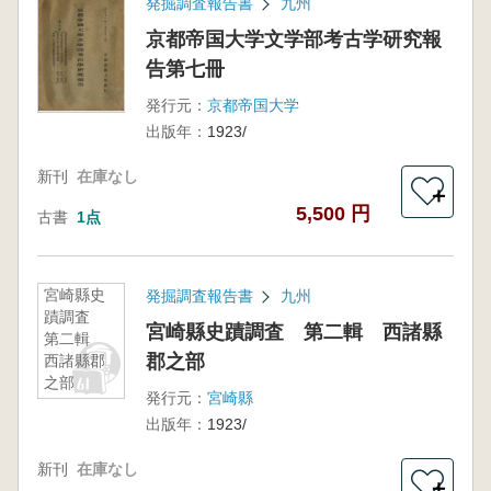
発掘調査報告書
九州
京都帝国大学文学部考古学研究報
告第七冊
発行元：
京都帝国大学
出版年：
1923/
新刊
在庫なし
＋
5,500 円
古書
1点
宮崎縣史
発掘調査報告書
九州
蹟調査
宮崎縣史蹟調査 第二輯 西諸縣
第二輯
郡之部
西諸縣郡
之部
発行元：
宮崎縣
出版年：
1923/
新刊
在庫なし
＋