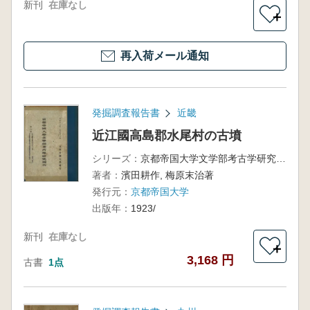
新刊
在庫なし
＋
再入荷メール通知
発掘調査報告書
近畿
近江國高島郡水尾村の古墳
シリーズ：
京都帝国大学文学部考古学研究報告第八冊
著者：
濱田耕作, 梅原末治著
発行元：
京都帝国大学
出版年：
1923/
新刊
在庫なし
＋
3,168 円
古書
1点