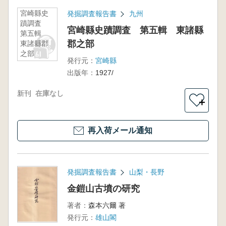
宮崎縣史
発掘調査報告書
九州
蹟調査
宮崎縣史蹟調査 第五輯 東諸縣
第五輯
郡之部
東諸縣郡
之部
発行元：
宮崎縣
出版年：
1927/
新刊
在庫なし
＋
再入荷メール通知
発掘調査報告書
山梨・長野
金鎧山古墳の研究
著者：
森本六爾 著
発行元：
雄山閣