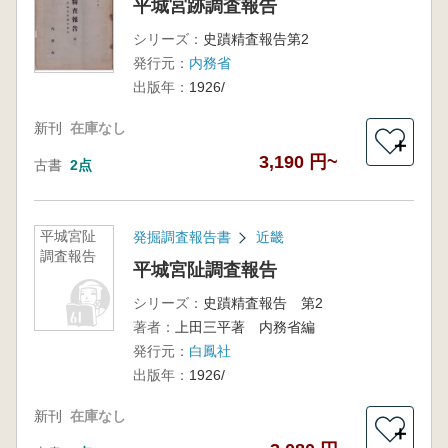
平城宮跡調査報告
シリーズ：
史蹟精査報告第2
発行元：
内務省
出版年：
1926/
新刊
在庫なし
＋
3,190 円~
古書
2点
平城宮阯
発掘調査報告書
近畿
調査報告
平城宮阯調査報告
シリーズ：
史蹟精査報告 第2
著者：
上田三平著 内務省編
発行元：
白鳳社
出版年：
1926/
新刊
在庫なし
＋