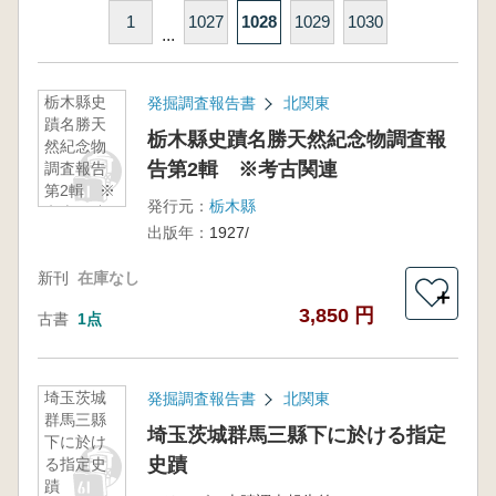
1
1027
1028
1029
1030
...
栃木縣史
発掘調査報告書
北関東
蹟名勝天
栃木縣史蹟名勝天然紀念物調査報
然紀念物
告第2輯 ※考古関連
調査報告
第2輯 ※
発行元：
栃木縣
考古関連
出版年：
1927/
新刊
在庫なし
＋
3,850 円
古書
1点
埼玉茨城
発掘調査報告書
北関東
群馬三縣
埼玉茨城群馬三縣下に於ける指定
下に於け
史蹟
る指定史
蹟