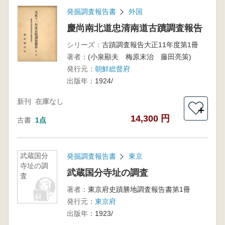
発掘調査報告書
外国
慶尚南北道忠清南道古蹟調査報告
シリーズ：
古蹟調査報告大正11年度第1冊
著者：
(小泉顯夫 梅原末治 藤田亮策)
発行元：
朝鮮総督府
出版年：
1924/
新刊
在庫なし
＋
14,300 円
古書
1点
武蔵国分
発掘調査報告書
東京
寺址の調
武蔵国分寺址の調査
査
著者：
東京府史蹟勝地調査報告書第1冊
発行元：
東京府
出版年：
1923/