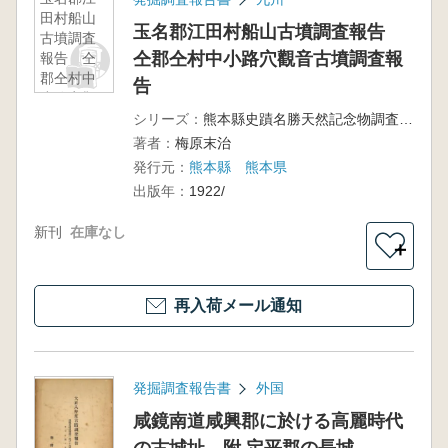
田村船山
玉名郡江田村船山古墳調査報告
古墳調査
仝郡仝村中小路穴觀音古墳調査報
報告 仝
郡仝村中
告
小路穴觀
音古墳調
シリーズ：
熊本縣史蹟名勝天然記念物調査報告第1册
査報告
著者：
梅原末治
発行元：
熊本縣 熊本県
出版年：
1922/
新刊
在庫なし
＋
再入荷メール通知
発掘調査報告書
外国
咸鏡南道咸興郡に於ける高麗時代