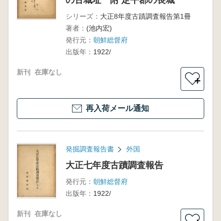
の古城址 附 定平郡の長城
シリーズ：
大正8年度古蹟調査報告第1冊
著者：
(池内宏)
発行元：
朝鮮総督府
出版年：
1922/
新刊
在庫なし
＋
再入荷メール通知
発掘調査報告書
外国
大正七年度古蹟調査報告
発行元：
朝鮮総督府
出版年：
1922/
新刊
在庫なし