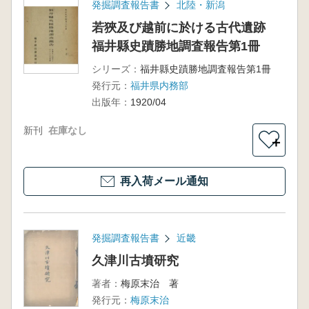
発掘調査報告書
北陸・新潟
若狹及び越前に於ける古代遺跡
福井縣史蹟勝地調査報告第1冊
シリーズ：
福井縣史蹟勝地調査報告第1冊
発行元：
福井県内務部
出版年：
1920/04
新刊
在庫なし
＋
再入荷メール通知
発掘調査報告書
近畿
久津川古墳研究
著者：
梅原末治 著
発行元：
梅原末治