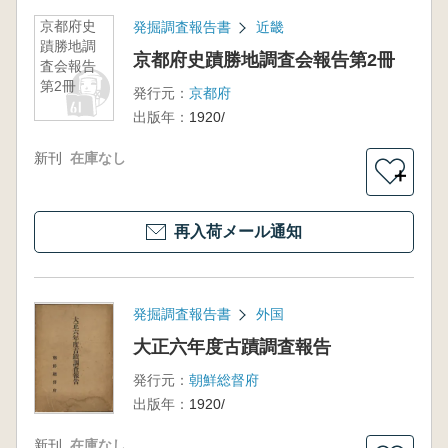
京都府史
発掘調査報告書
近畿
蹟勝地調
京都府史蹟勝地調査会報告第2冊
査会報告
第2冊
発行元：
京都府
出版年：
1920/
新刊
在庫なし
＋
再入荷メール通知
発掘調査報告書
外国
大正六年度古蹟調査報告
発行元：
朝鮮総督府
出版年：
1920/
新刊
在庫なし