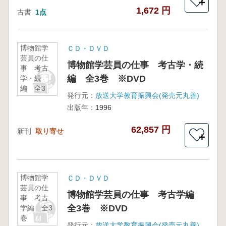
＋
1,672 円
古書
1点
博物館学
ＣＤ・ＤＶＤ
芸員の仕
博物館学芸員の仕事 考古学・続
事 考古
編 全3巻 ※DVD
学・続
編 全3
発行元：
放送大学教育振興会(発売元丸善)
巻
出版年：
1996
※DVD
62,857 円
新刊
取り寄せ
＋
博物館学
ＣＤ・ＤＶＤ
芸員の仕
博物館学芸員の仕事 考古学編
事 考古
全3巻 ※DVD
学編 全3
巻
発行元：
放送大学教育振興会(発売元丸善)