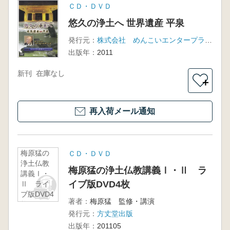
ＣＤ・ＤＶＤ
悠久の浄土へ 世界遺産 平泉
発行元：
株式会社 めんこいエンタープライズ、ビデオメーカー
出版年：
2011
新刊
在庫なし
＋
再入荷メール通知
梅原猛の
ＣＤ・ＤＶＤ
浄土仏教
梅原猛の浄土仏教講義Ⅰ・Ⅱ ラ
講義Ⅰ・
イブ版DVD4枚
Ⅱ ライ
ブ版DVD4
著者：
梅原猛 監修・講演
枚
発行元：
方丈堂出版
出版年：
201105