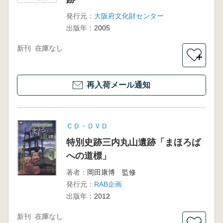
現 久宝
寺遺跡と
発行元：
大阪府文化財センター
加美遺跡
出版年：
2005
新刊
在庫なし
＋
再入荷メール通知
ＣＤ・ＤＶＤ
特別史跡三内丸山遺跡「まほろば
への道標」
著者：
岡田康博 監修
発行元：
RAB企画
出版年：
2012
新刊
在庫なし