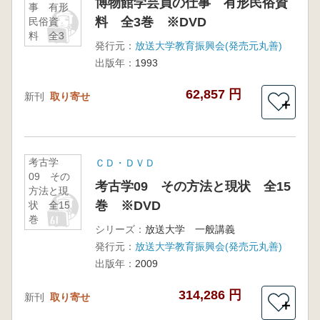
博物館学芸員の仕事 有形民俗資
事 有形
料 全3巻 ※DVD
民俗資
料 全3
発行元：
放送大学教育振興会(発売元丸善)
巻
出版年：
1993
※DVD
62,857 円
新刊
取り寄せ
＋
考古学
ＣＤ・ＤＶＤ
09 その
考古学09 その方法と現状 全15
方法と現
巻 ※DVD
状 全15
巻
シリーズ：
放送大学 一般講義
※DVD
発行元：
放送大学教育振興会(発売元丸善)
出版年：
2009
314,286 円
新刊
取り寄せ
＋