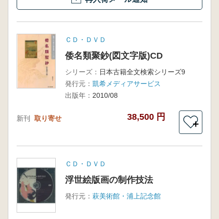
ＣＤ・ＤＶＤ
倭名類聚鈔(図文字版)CD
シリーズ：
日本古籍全文検索シリーズ9
発行元：
凱希メディアサービス
出版年：
2010/08
38,500 円
新刊
取り寄せ
＋
ＣＤ・ＤＶＤ
浮世絵版画の制作技法
発行元：
萩美術館・浦上記念館