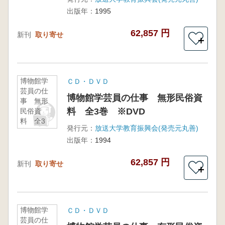
※DVD
出版年：
1995
62,857 円
新刊
取り寄せ
＋
博物館学
ＣＤ・ＤＶＤ
芸員の仕
博物館学芸員の仕事 無形民俗資
事 無形
料 全3巻 ※DVD
民俗資
料 全3
発行元：
放送大学教育振興会(発売元丸善)
巻
出版年：
1994
※DVD
62,857 円
新刊
取り寄せ
＋
博物館学
ＣＤ・ＤＶＤ
芸員の仕