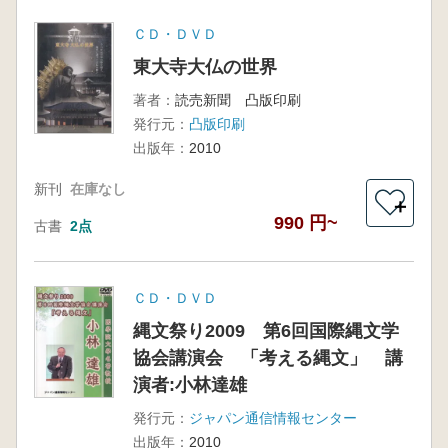
ＣＤ・ＤＶＤ
東大寺大仏の世界
著者：
読売新聞 凸版印刷
発行元：
凸版印刷
出版年：
2010
新刊
在庫なし
＋
990 円~
古書
2点
ＣＤ・ＤＶＤ
縄文祭り2009 第6回国際縄文学
協会講演会 「考える縄文」 講
演者:小林達雄
発行元：
ジャパン通信情報センター
出版年：
2010