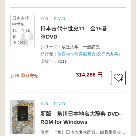
日本古代
ＣＤ・ＤＶＤ
中世史
日本古代中世史11 全15巻
11 全15
※DVD
巻
※DVD
シリーズ：
放送大学 一般講義
発行元：
放送大学教育振興会(発売元丸善)
出版年：
2011
314,286 円
新刊
取り寄せ
＋
ＣＤ・ＤＶＤ
新版 角川日本地名大辞典 DVD-
ROM for Windows
著者：
『角川日本地名大辞典』編纂委員会 編