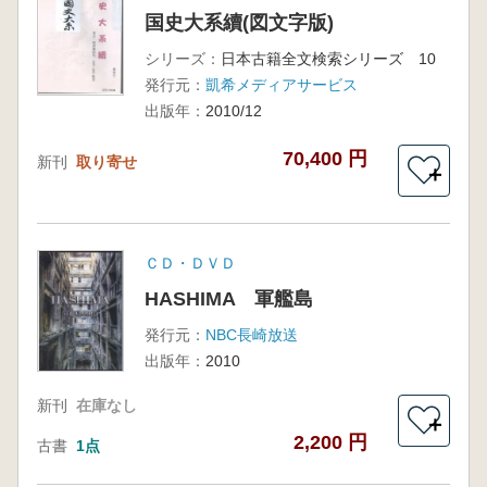
国史大系續(図文字版)
シリーズ：
日本古籍全文検索シリーズ 10
発行元：
凱希メディアサービス
出版年：
2010/12
70,400 円
新刊
取り寄せ
＋
ＣＤ・ＤＶＤ
HASHIMA 軍艦島
発行元：
NBC長崎放送
出版年：
2010
新刊
在庫なし
＋
2,200 円
古書
1点