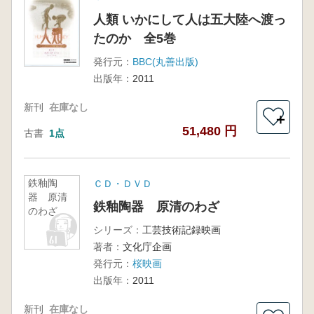
人類 いかにして人は五大陸へ渡っ
たのか 全5巻
発行元：
BBC(丸善出版)
出版年：
2011
新刊
在庫なし
＋
51,480 円
古書
1点
鉄釉陶
ＣＤ・ＤＶＤ
器 原清
鉄釉陶器 原清のわざ
のわざ
シリーズ：
工芸技術記録映画
著者：
文化庁企画
発行元：
桜映画
出版年：
2011
新刊
在庫なし