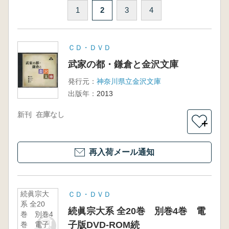
1
2
3
4
ＣＤ・ＤＶＤ
武家の都・鎌倉と金沢文庫
発行元：
神奈川県立金沢文庫
出版年：
2013
新刊
在庫なし
＋
再入荷メール通知
続眞宗大
ＣＤ・ＤＶＤ
系 全20
続眞宗大系 全20巻 別巻4巻 電
巻 別巻4
子版DVD-ROM続
巻 電子