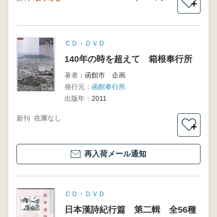
＋
ＣＤ・ＤＶＤ
140年の時を超えて 箱根奉行所
著者：
函館市 企画
発行元：
函館奉行所
出版年：
2011
新刊
在庫なし
＋
再入荷メール通知
ＣＤ・ＤＶＤ
日本漢詩紀行篇 第二輯 全56種