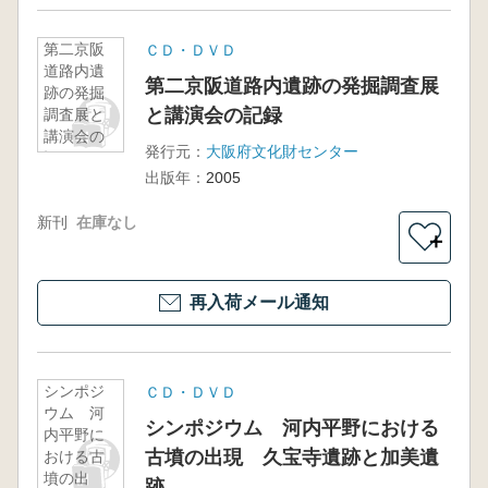
第二京阪
ＣＤ・ＤＶＤ
道路内遺
第二京阪道路内遺跡の発掘調査展
跡の発掘
と講演会の記録
調査展と
講演会の
発行元：
大阪府文化財センター
記録
出版年：
2005
新刊
在庫なし
＋
再入荷メール通知
シンポジ
ＣＤ・ＤＶＤ
ウム 河
シンポジウム 河内平野における
内平野に
古墳の出現 久宝寺遺跡と加美遺
おける古
墳の出
跡