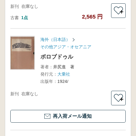
新刊
在庫なし
＋
2,565 円
古書
1点
海外（日本語）
その他アジア・オセアニア
ボロブドゥル
著者：
井尻進 著
発行元：
大乗社
出版年：
1924/
新刊
在庫なし
＋
再入荷メール通知