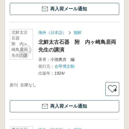
再入荷メール通知
北鮮太古
海外（日本語）
朝鮮
石器
北鮮太古石器 附 内ヶ崎鳥居両
附 内ヶ
先生の講演
崎鳥居両
先生の講
著者：
小池奥吉 編
演
発行元：
会寧博文館
出版年：
1924/
新刊
在庫なし
＋
再入荷メール通知