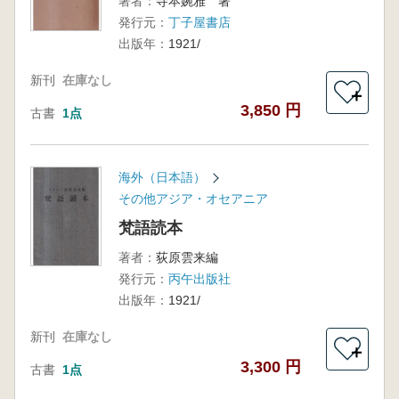
著者：
寺本婉雅 著
発行元：
丁子屋書店
出版年：
1921/
新刊
在庫なし
＋
3,850 円
古書
1点
海外（日本語）
その他アジア・オセアニア
梵語読本
著者：
荻原雲来編
発行元：
丙午出版社
出版年：
1921/
新刊
在庫なし
＋
3,300 円
古書
1点