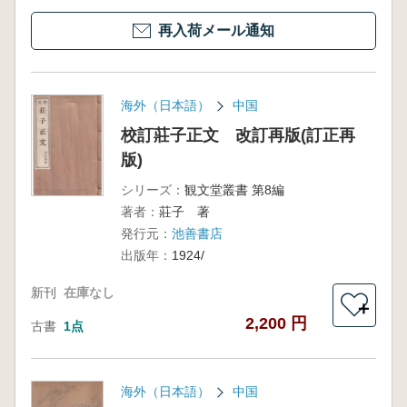
再入荷メール通知
海外（日本語）
中国
校訂莊子正文 改訂再版(訂正再
版)
シリーズ：
観文堂叢書 第8編
著者：
莊子 著
発行元：
池善書店
出版年：
1924/
新刊
在庫なし
＋
2,200 円
古書
1点
海外（日本語）
中国