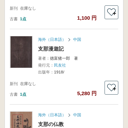
新刊
在庫なし
＋
1,100 円
古書
1点
海外（日本語）
中国
支那漫遊記
著者：
徳富猪一郎 著
発行元：
民友社
出版年：
1918/
新刊
在庫なし
＋
5,280 円
古書
1点
海外（日本語）
中国
支那の仏教