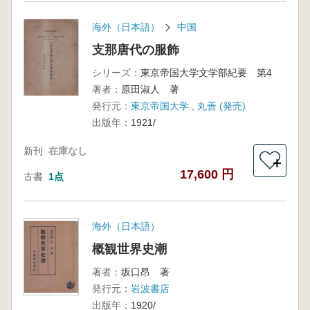
海外（日本語）
中国
支那唐代の服飾
シリーズ：
東京帝国大学文学部紀要 第4
著者：
原田淑人 著
発行元：
東京帝国大学 , 丸善 (発売)
出版年：
1921/
新刊
在庫なし
＋
17,600 円
古書
1点
海外（日本語）
概観世界史潮
著者：
坂口昂 著
発行元：
岩波書店
出版年：
1920/