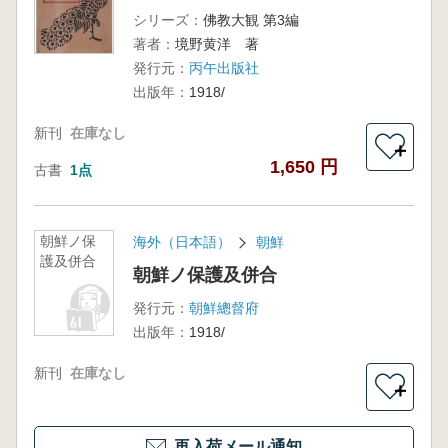
シリーズ：
佛教大観 第3編
著者：
境野黄洋 著
発行元：
丙午出版社
出版年：
1918/
新刊
在庫なし
＋
1,650 円
古書
1点
朝鮮ノ保
海外（日本語）
朝鮮
護及併合
朝鮮ノ保護及併合
発行元：
朝鮮總督府
出版年：
1918/
新刊
在庫なし
＋
再入荷メール通知