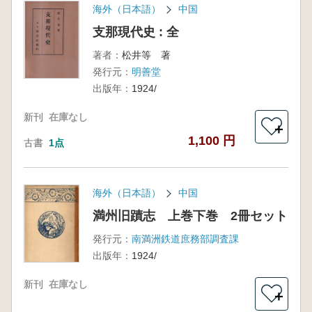
海外（日本語）
中国
支那現代史 : 全
著者：
松井等 著
発行元：
明善堂
出版年：
1924/
新刊
在庫なし
＋
1,100 円
古書
1点
海外（日本語）
中国
満州旧蹟志 上巻下巻 2冊セット
発行元：
南満洲鉄道庶務部調査課
出版年：
1924/
新刊
在庫なし
＋