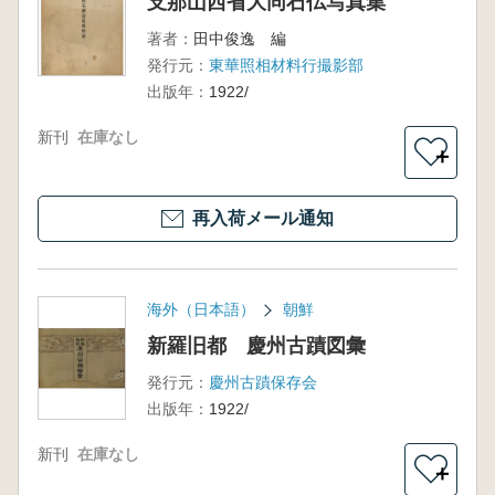
支那山西省大同石仏写真集
著者：
田中俊逸 編
発行元：
東華照相材料行撮影部
出版年：
1922/
新刊
在庫なし
＋
再入荷メール通知
海外（日本語）
朝鮮
新羅旧都 慶州古蹟図彙
発行元：
慶州古蹟保存会
出版年：
1922/
新刊
在庫なし
＋