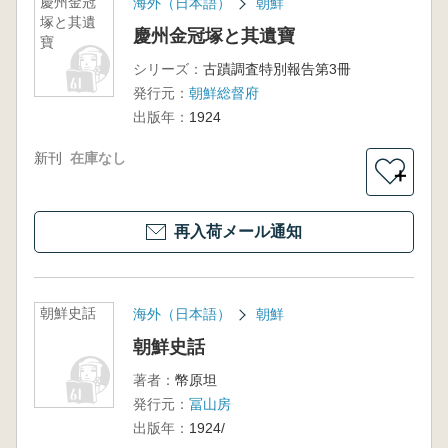
慶州金冠
海外（日本語）
朝鮮
塚と其遺
慶州金冠塚と其遺寶
寶
シリーズ：
古蹟調査特別報告第3冊
発行元：
朝鮮総督府
出版年：
1924
新刊
在庫なし
＋
再入荷メール通知
朝鮮史話
海外（日本語）
朝鮮
朝鮮史話
著者：
幣原坦
発行元：
冨山房
出版年：
1924/