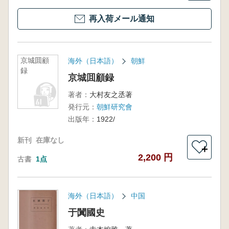
再入荷メール通知
京城囬顧
海外（日本語）
朝鮮
録
京城囬顧録
著者：
大村友之丞著
発行元：
朝鮮研究會
出版年：
1922/
新刊
在庫なし
＋
2,200 円
古書
1点
海外（日本語）
中国
于闐國史