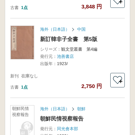
＋
3,848 円
古書
1点
海外（日本語）
中国
新訂韓非子全書 第5版
シリーズ：
観文堂叢書 第4編
発行元：
池善書店
出版年：
1923/
新刊
在庫なし
＋
2,750 円
古書
1点
朝鮮民情
海外（日本語）
朝鮮
視察報告
朝鮮民情視察報告
発行元：
同光會本部