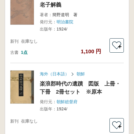
老子解義
著者：
簡野道明 著
発行元：
明治書院
出版年：
1924/
新刊
在庫なし
＋
1,100 円
古書
1点
海外（日本語）
朝鮮
楽浪郡時代の遺蹟 図版 上冊・
下冊 2冊セット ※原本
発行元：
朝鮮総督府
出版年：
1924/
新刊
在庫なし
＋