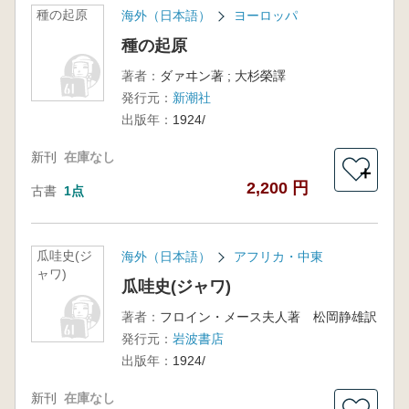
種の起原
海外（日本語）
ヨーロッパ
種の起原
著者：
ダァヰン著 ; 大杉榮譯
発行元：
新潮社
出版年：
1924/
新刊
在庫なし
＋
2,200 円
古書
1点
瓜哇史(ジ
海外（日本語）
アフリカ・中東
ャワ)
瓜哇史(ジャワ)
著者：
フロイン・メース夫人著 松岡静雄訳
発行元：
岩波書店
出版年：
1924/
新刊
在庫なし