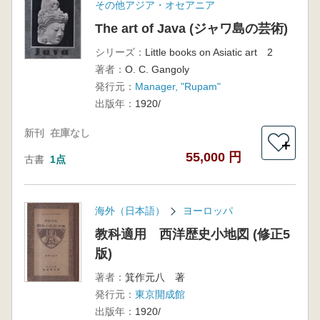
その他アジア・オセアニア
The art of Java (ジャワ島の芸術)
シリーズ：
Little books on Asiatic art 2
著者：
O. C. Gangoly
発行元：
Manager, "Rupam"
出版年：
1920/
新刊
在庫なし
＋
55,000 円
古書
1点
海外（日本語）
ヨーロッパ
教科適用 西洋歴史小地図 (修正5
版)
著者：
箕作元八 著
発行元：
東京開成館
出版年：
1920/