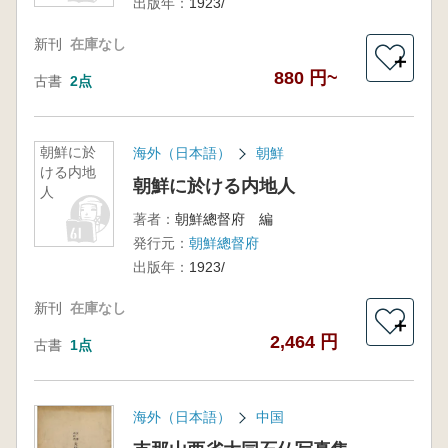
出版年：
1923/
新刊
在庫なし
＋
880 円~
古書
2点
朝鮮に於
海外（日本語）
朝鮮
ける内地
朝鮮に於ける内地人
人
著者：
朝鮮總督府 編
発行元：
朝鮮總督府
出版年：
1923/
新刊
在庫なし
＋
2,464 円
古書
1点
海外（日本語）
中国