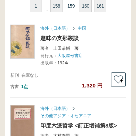
1
158
159
160
161
...
海外（日本語）
中国
趣味の支那叢談
著者：
上田恭輔 著
発行元：
大阪屋号書店
出版年：
1924/
新刊
在庫なし
＋
1,320 円
古書
1点
海外（日本語）
その他アジア・オセアニア
印度六派哲学 <訂正増補第8版>
著者：
木村泰賢 著