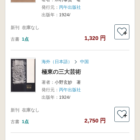
発行元：
丙午出版社
出版年：
1924/
新刊
在庫なし
＋
1,320 円
古書
1点
海外（日本語）
中国
極東の三大芸術
著者：
小野玄妙 著
発行元：
丙午出版社
出版年：
1924/
新刊
在庫なし
＋
2,750 円
古書
1点