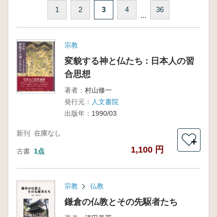
1
2
3
4
36
...
宗教
変貌する神と仏たち : 日本人の習
合思想
著者：
村山修一
発行元：
人文書院
出版年：
1990/03
新刊
在庫なし
＋
1,100 円
古書
1点
宗教
仏教
鎌倉の仏教とその先駆者たち