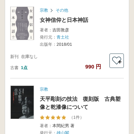
宗教
その他
女神信仰と日本神話
著者：
吉田敦彦
発行元：
青土社
出版年：
2018/01
新刊
在庫なし
＋
990 円
古書
1点
宗教
天平彫刻の技法 復刻版 古典塑
像と乾漆像について
（1件）
著者：
本間紀男 著
発行元：
雄山閣