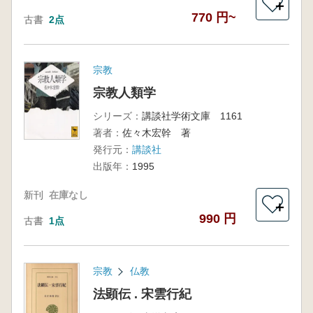
＋
770 円~
古書
2点
宗教
宗教人類学
シリーズ：
講談社学術文庫 1161
著者：
佐々木宏幹 著
発行元：
講談社
出版年：
1995
新刊
在庫なし
＋
990 円
古書
1点
宗教
仏教
法顕伝 . 宋雲行紀