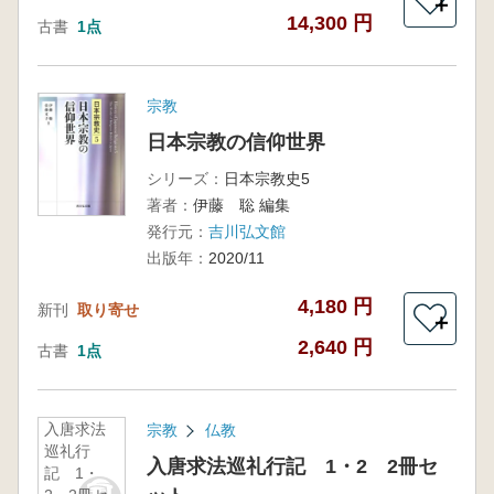
＋
14,300 円
古書
1点
宗教
日本宗教の信仰世界
シリーズ：
日本宗教史5
著者：
伊藤 聡 編集
発行元：
吉川弘文館
出版年：
2020/11
4,180 円
新刊
取り寄せ
＋
2,640 円
古書
1点
入唐求法
宗教
仏教
巡礼行
入唐求法巡礼行記 1・2 2冊セ
記 1・