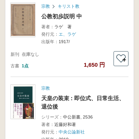
宗教
キリスト教
公教初歩説明 中
著者：
ラゲ 著
発行元：
エ、ラゲ
出版年：
1917/
新刊
在庫なし
＋
1,650 円
古書
1点
宗教
天皇の装束 : 即位式、日常生活、
退位後
シリーズ：
中公新書, 2536
著者：
近藤好和著
発行元：
中央公論新社