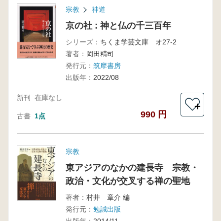
宗教
神道
京の社 : 神と仏の千三百年
シリーズ：
ちくま学芸文庫 オ27-2
著者：
岡田精司
発行元：
筑摩書房
出版年：
2022/08
新刊
在庫なし
＋
990 円
古書
1点
宗教
東アジアのなかの建長寺 宗教・
政治・文化が交叉する禅の聖地
著者：
村井 章介 編
発行元：
勉誠出版