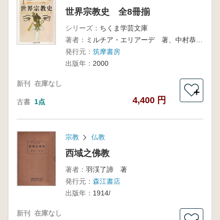
世界宗教史 全8冊揃
シリーズ：
ちくま学芸文庫
著者：
ミルチア・エリアーデ 著、中村恭子 訳
発行元：
筑摩書房
出版年：
2000
新刊
在庫なし
＋
4,400 円
古書
1点
宗教
仏教
西域之佛教
著者：
羽渓了諦 著
発行元：
森江書店
出版年：
1914/
新刊
在庫なし