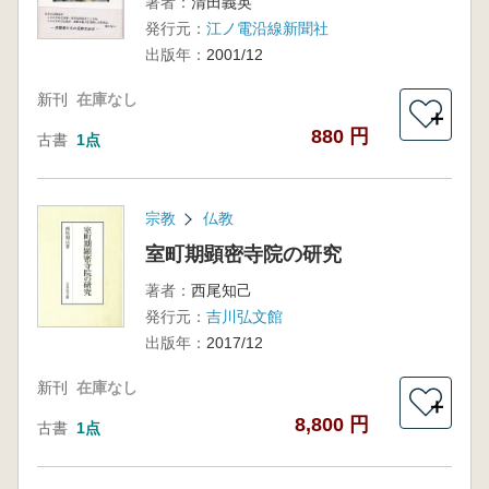
著者：
清田義英
発行元：
江ノ電沿線新聞社
出版年：
2001/12
新刊
在庫なし
＋
880 円
古書
1点
宗教
仏教
室町期顕密寺院の研究
著者：
西尾知己
発行元：
吉川弘文館
出版年：
2017/12
新刊
在庫なし
＋
8,800 円
古書
1点