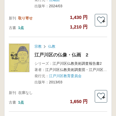
出版年：
2024/03
1,430 円
新刊
取り寄せ
＋
1,210 円
古書
1点
宗教
仏教
江戸川区の仏像・仏画 2
シリーズ：
江戸川区仏教美術調査報告書2
著者：
江戸川区仏教美術調査団・江戸川区教育委員会教育推進課文化財係 編
発行元：
江戸川区教育委員会
出版年：
2013/03
新刊
在庫なし
＋
1,650 円
古書
1点