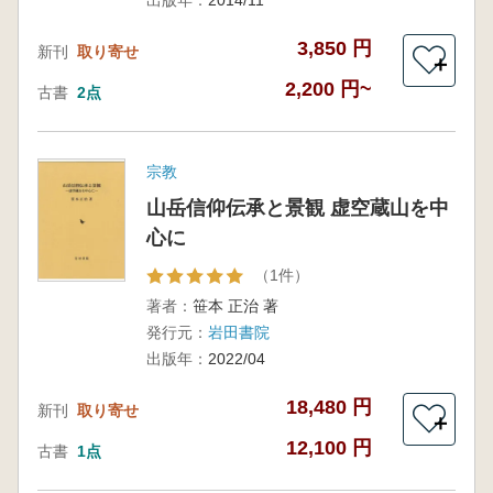
出版年：
2014/11
3,850 円
新刊
取り寄せ
＋
2,200 円~
古書
2点
宗教
山岳信仰伝承と景観 虚空蔵山を中
心に
（1件）
著者：
笹本 正治 著
発行元：
岩田書院
出版年：
2022/04
18,480 円
新刊
取り寄せ
＋
12,100 円
古書
1点