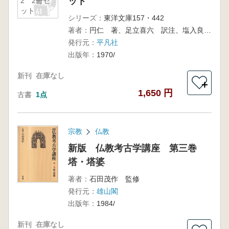
ット
2 2冊セ
ット
シリーズ：
東洋文庫157・442
著者：
円仁 著、足立喜六 訳注、塩入良道 補注
発行元：
平凡社
出版年：
1970/
新刊
在庫なし
＋
1,650 円
古書
1点
宗教
仏教
新版 仏教考古学講座 第三巻
塔・塔婆
著者：
石田茂作 監修
発行元：
雄山閣
出版年：
1984/
新刊
在庫なし