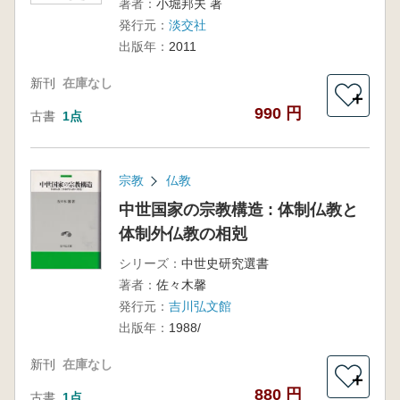
著者：
小堀邦夫 著
発行元：
淡交社
出版年：
2011
新刊
在庫なし
＋
990 円
古書
1点
宗教
仏教
中世国家の宗教構造 : 体制仏教と
体制外仏教の相剋
シリーズ：
中世史研究選書
著者：
佐々木馨
発行元：
吉川弘文館
出版年：
1988/
新刊
在庫なし
＋
880 円
古書
1点