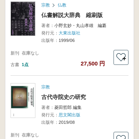
宗教
仏教
仏書解説大辞典 縮刷版
著者：
小野玄妙・丸山孝雄 編纂
発行元：
大東出版社
出版年：
1999/06
新刊
在庫なし
＋
27,500 円
古書
1点
宗教
古代寺院史の研究
著者：
菱田哲郎 編集
発行元：
思文閣出版
出版年：
2019/08
新刊
在庫なし