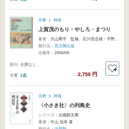
宗教
神道
上賀茂のもり・やしろ・まつり
著者：
大山喬平 監修、石川登志雄・宇野日出生・地主智彦 編
発行元：
思文閣出版
出版年：
2006/06
新刊
在庫なし
＋
2,750 円
古書
1点
宗教
神道
〈小さき社〉の列島史
シリーズ：
法蔵館文庫
著者：
牛山 佳幸 著
発行元：
法蔵館