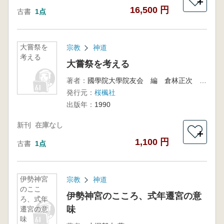
＋
16,500 円
古書
1点
大嘗祭を
宗教
神道
考える
大嘗祭を考える
著者：
國學院大學院友会 編 倉林正次 ほか 著
発行元：
桜楓社
出版年：
1990
新刊
在庫なし
＋
1,100 円
古書
1点
伊勢神宮
宗教
神道
のここ
伊勢神宮のこころ、式年遷宮の意
ろ、式年
味
遷宮の意
味