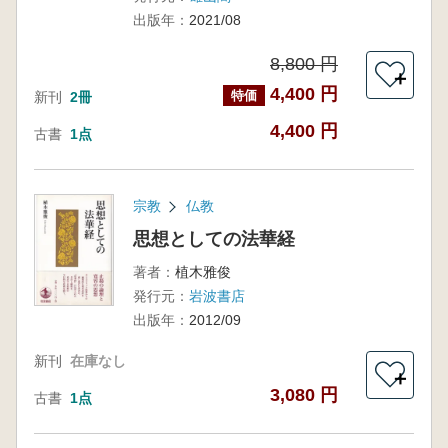
出版年：
2021/08
8,800 円
＋
4,400 円
特価
新刊
2冊
4,400 円
古書
1点
宗教
仏教
思想としての法華経
著者：
植木雅俊
発行元：
岩波書店
出版年：
2012/09
新刊
在庫なし
＋
3,080 円
古書
1点