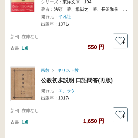
シリーズ：
東洋文庫 194
著者：
法顕 著、楊衒之 著、長沢和俊 訳註
発行元：
平凡社
出版年：
1971/
新刊
在庫なし
＋
550 円
古書
1点
宗教
キリスト教
公教初歩説明 口語問答(再版)
発行元：
エ、ラゲ
出版年：
1917/
新刊
在庫なし
＋
1,650 円
古書
1点