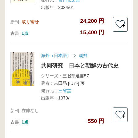
発行元：
吉川弘文館
出版年：
2024/01
24,200 円
新刊
取り寄せ
＋
15,400 円
古書
1点
海外（日本語）
朝鮮
共同研究 日本と朝鮮の古代史
シリーズ：
三省堂選書57
著者：
吉田晶 [ほか] 著
発行元：
三省堂
出版年：
1979/
新刊
在庫なし
＋
550 円
古書
1点