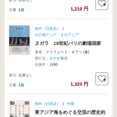
新刊
在庫なし
＋
1,210 円
古書
1点
海外（日本語）
その他アジア・オセアニア
ヌガラ 19世紀バリの劇場国家
著者：
クリフォード・ギアツ [著]
発行元：
みすず書房
出版年：
1990
新刊
在庫なし
＋
1,320 円
古書
1点
海外（日本語）
中国
東アジア海をめぐる交流の歴史的