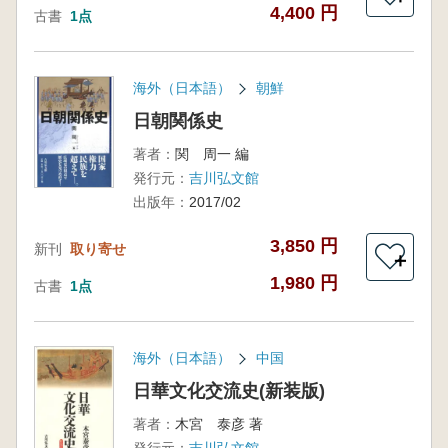
4,400 円
古書
1点
海外（日本語）
朝鮮
日朝関係史
著者：
関 周一 編
発行元：
吉川弘文館
出版年：
2017/02
3,850 円
新刊
取り寄せ
＋
1,980 円
古書
1点
海外（日本語）
中国
日華文化交流史(新装版)
著者：
木宮 泰彦 著