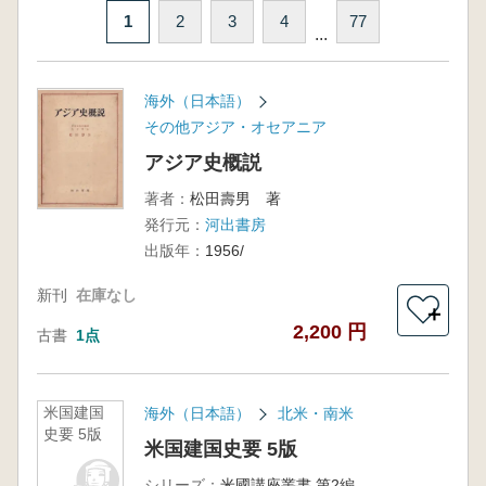
1
2
3
4
77
...
海外（日本語）
その他アジア・オセアニア
アジア史概説
著者：
松田壽男 著
発行元：
河出書房
出版年：
1956/
新刊
在庫なし
＋
2,200 円
古書
1点
米国建国
海外（日本語）
北米・南米
史要 5版
米国建国史要 5版
シリーズ：
米國講座叢書 第2編