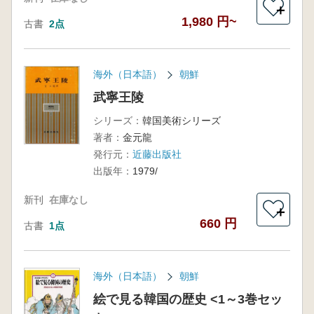
＋
1,980 円~
古書
2点
海外（日本語）
朝鮮
武寧王陵
シリーズ：
韓国美術シリーズ
著者：
金元龍
発行元：
近藤出版社
出版年：
1979/
新刊
在庫なし
＋
660 円
古書
1点
海外（日本語）
朝鮮
絵で見る韓国の歴史 <1～3巻セッ