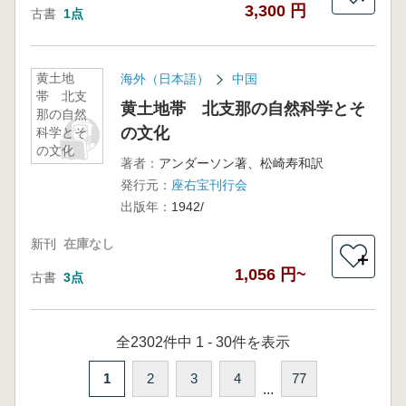
3,300 円
古書
1点
黄土地
海外（日本語）
中国
帯 北支
黄土地帯 北支那の自然科学とそ
那の自然
の文化
科学とそ
の文化
著者：
アンダーソン著、松崎寿和訳
発行元：
座右宝刊行会
出版年：
1942/
新刊
在庫なし
＋
1,056 円~
古書
3点
全2302件中 1 - 30件を表示
1
2
3
4
77
...