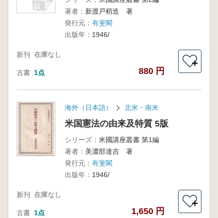
著者：
新渡戸稻造 著
発行元：
有斐閣
出版年：
1946/
新刊
在庫なし
＋
880 円
古書
1点
海外（日本語）
北米・南米
米国憲法の由来及特質 5版
シリーズ：
米國講座叢書 第1編
著者：
美濃部達吉 著
発行元：
有斐閣
出版年：
1946/
新刊
在庫なし
＋
1,650 円
古書
1点