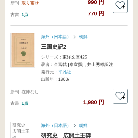
990 円
新刊
取り寄せ
＋
770 円
古書
1点
海外（日本語）
朝鮮
三国史記2
シリーズ：
東洋文庫425
著者：
金富軾 [奉宣撰] ; 井上秀雄訳注
発行元：
平凡社
出版年：
1983/
新刊
在庫なし
＋
1,980 円
古書
1点
研究史
海外（日本語）
朝鮮
広開土王
研究史 広開土王碑
碑