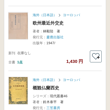
海外（日本語）
ヨーロッパ
欧州最近外交史
著者：
林毅陸 著
発行元：
慶應出版社
出版年：
1947/
新刊
在庫なし
＋
1,430 円
古書
1点
海外（日本語）
ヨーロッパ
概観仏蘭西史
シリーズ：
現代叢書46
著者：
鈴木泰平 著
発行元：
三笠書房