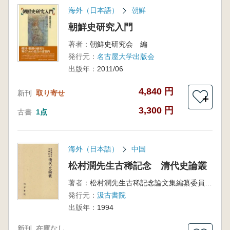
海外（日本語）
朝鮮
朝鮮史研究入門
著者：
朝鮮史研究会 編
発行元：
名古屋大学出版会
出版年：
2011/06
4,840 円
新刊
取り寄せ
＋
3,300 円
古書
1点
海外（日本語）
中国
松村潤先生古稀記念 清代史論叢
著者：
松村潤先生古稀記念論文集編纂委員会 編
発行元：
汲古書院
出版年：
1994
新刊
在庫なし