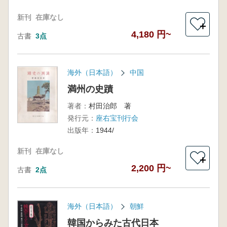
新刊
在庫なし
＋
4,180 円~
古書
3点
海外（日本語）
中国
満州の史蹟
著者：
村田治郎 著
発行元：
座右宝刊行会
出版年：
1944/
新刊
在庫なし
＋
2,200 円~
古書
2点
海外（日本語）
朝鮮
韓国からみた古代日本