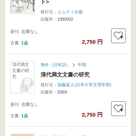
ト>
発行元：
エムティ出版
出版年：
1993/02
新刊
在庫なし
＋
2,750 円
古書
1点
清代満文
海外（日本語）
中国
文書の研
清代満文文書の研究
究
発行元：
加藤直人(日本大学文理学部)
出版年：
2003
新刊
在庫なし
＋
2,750 円
古書
1点