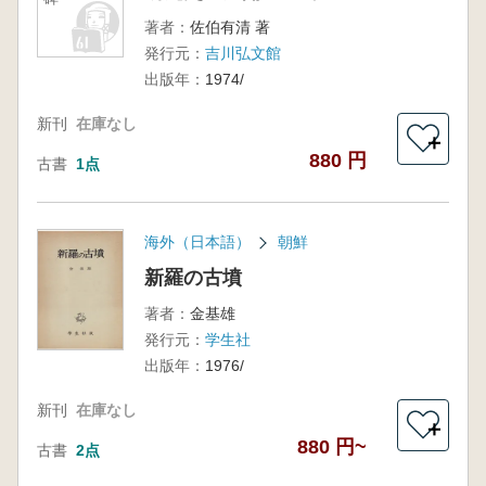
著者：
佐伯有清 著
発行元：
吉川弘文館
出版年：
1974/
新刊
在庫なし
＋
880 円
古書
1点
海外（日本語）
朝鮮
新羅の古墳
著者：
金基雄
発行元：
学生社
出版年：
1976/
新刊
在庫なし
＋
880 円~
古書
2点