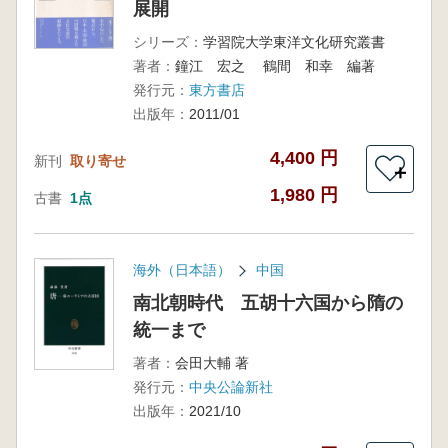
展開
シリーズ：
学習院大学東洋文化研究叢書
著者：
鐘江 宏之 鶴間 和幸 編著
発行元：
東方書店
出版年：
2011/01
4,400 円
新刊
取り寄せ
＋
1,980 円
古書
1点
海外（日本語）
中国
南北朝時代 五胡十六国から隋の
統一まで
著者：
会田大輔 著
発行元：
中央公論新社
出版年：
2021/10