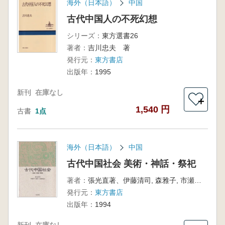
海外（日本語）
中国
古代中国人の不死幻想
シリーズ：
東方選書26
著者：
吉川忠夫 著
発行元：
東方書店
出版年：
1995
新刊
在庫なし
＋
1,540 円
古書
1点
海外（日本語）
中国
古代中国社会 美術・神話・祭祀
著者：
張光直著、伊藤清司, 森雅子, 市瀬智紀訳
発行元：
東方書店
出版年：
1994