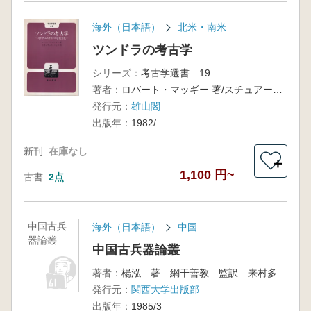
海外（日本語）
北米・南米
ツンドラの考古学
シリーズ：
考古学選書 19
著者：
ロバート・マッギー 著/スチュアート・ヘンリ 訳
発行元：
雄山閣
出版年：
1982/
新刊
在庫なし
＋
1,100 円~
古書
2点
中国古兵
海外（日本語）
中国
器論叢
中国古兵器論叢
著者：
楊泓 著 網干善教 監訳 来村多加史 翻訳
発行元：
関西大学出版部
出版年：
1985/3