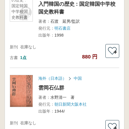
の歴史 :
入門韓国の歴史 : 国定韓国中学校
国定韓国
国史教科書
中学校国
史教科書
著者：
石渡 延男/監訳
発行元：
明石書店
出版年：
1998
新刊
在庫なし
＋
880 円
古書
1点
海外（日本語）
中国
雲岡石仏群
著者：
水野清一 著
発行元：
朝日新聞大阪本社
出版年：
1944/
新刊
在庫なし
＋