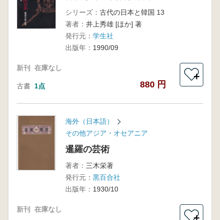
シリーズ：
古代の日本と韓国 13
著者：
井上秀雄 [ほか] 著
発行元：
学生社
出版年：
1990/09
新刊
在庫なし
＋
880 円
古書
1点
海外（日本語）
その他アジア・オセアニア
暹羅の芸術
著者：
三木栄著
発行元：
黒百合社
出版年：
1930/10
新刊
在庫なし
＋