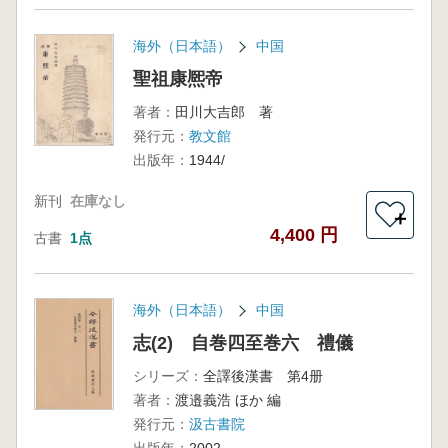
海外（日本語）
中国
聖祖康熈帝
著者：
田川大吉郎 著
発行元：
教文館
出版年：
1944/
新刊
在庫なし
＋
4,400 円
古書
1点
海外（日本語）
中国
志(2) 自巻四至巻六 禮儀
シリーズ：
全譯後漢書 第4册
著者：
渡邉義浩 ほか 編
発行元：
汲古書院