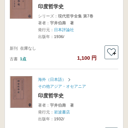
印度哲学史
シリーズ：
現代哲学全集 第7巻
著者：
宇井伯壽 著
発行元：
日本評論社
出版年：
1936/
新刊
在庫なし
＋
1,100 円
古書
1点
海外（日本語）
その他アジア・オセアニア
印度哲学史
著者：
宇井伯壽 著
発行元：
岩波書店
出版年：
1932/