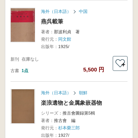
海外（日本語）
中国
燕呉載筆
著者：
那波利貞 著
発行元：
同文館
出版年：
1925/
新刊
在庫なし
＋
5,500 円
古書
1点
海外（日本語）
朝鮮
楽浪遺物と金属象嵌器物
シリーズ：
推古會圖録第5輯
著者：
推古會 編
発行元：
杉本榮三郎
出版年：
1927/