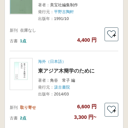
著者：
美宝社編集制作
発行元：
平野古陶軒
出版年：
1991/10
新刊
在庫なし
＋
4,400 円
古書
1点
海外（日本語）
東アジア木簡学のために
著者：
角谷 常子 編
発行元：
汲古書院
出版年：
2014/03
6,600 円
新刊
取り寄せ
＋
3,300 円~
古書
2点