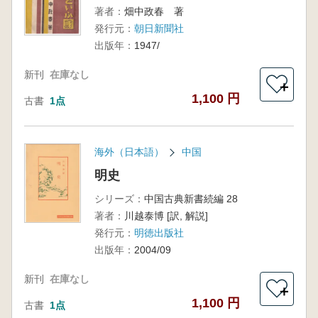
著者：
畑中政春 著
発行元：
朝日新聞社
出版年：
1947/
新刊
在庫なし
＋
1,100 円
古書
1点
海外（日本語）
中国
明史
シリーズ：
中国古典新書続編 28
著者：
川越泰博 [訳, 解説]
発行元：
明徳出版社
出版年：
2004/09
新刊
在庫なし
＋
1,100 円
古書
1点