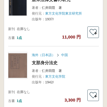
著者：
仁井田陞 著
発行元：
東方文化学院東京研究所
出版年：
1937/
新刊
在庫なし
＋
11,000 円
古書
1点
海外（日本語）
中国
支那身分法史
著者：
仁井田陞 著
発行元：
東方文化学院
出版年：
1942/
新刊
在庫なし
＋
3,300 円
古書
1点