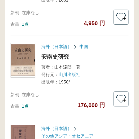
出版年：
2002
新刊
在庫なし
＋
4,950 円
古書
1点
海外（日本語）
中国
安南史研究
著者：
山本達郎 著
発行元：
山川出版社
出版年：
1950/
新刊
在庫なし
＋
176,000 円
古書
1点
海外（日本語）
その他アジア・オセアニア