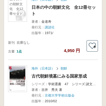
の朝鮮文
日本の中の朝鮮文化 全12冊セッ
化 全12
ト
冊セット
著者：
金達寿
発行元：
講談社
出版年：
1971/
新刊
在庫なし
＋
4,950 円
古書
1点
海外（日本語）
朝鮮
古代朝鮮墳墓にみる国家形成
シリーズ：
学術選書 47 シリーズ:諸文明の起源 13
著者：
吉井 秀夫 著
発行元：
京都大学学術出版会
出版年：
2010/02