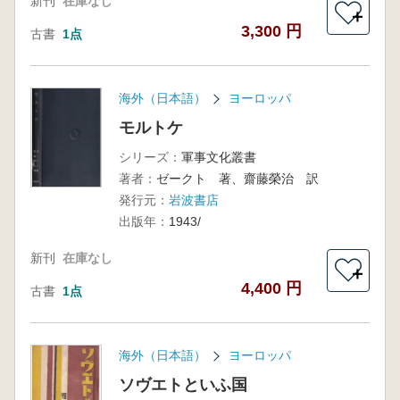
新刊
在庫なし
＋
3,300 円
古書
1点
海外（日本語）
ヨーロッパ
モルトケ
シリーズ：
軍事文化叢書
著者：
ゼークト 著、齋藤榮治 訳
発行元：
岩波書店
出版年：
1943/
新刊
在庫なし
＋
4,400 円
古書
1点
海外（日本語）
ヨーロッパ
ソヴエトといふ国