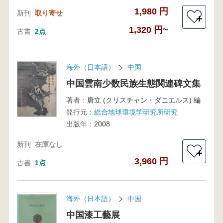
1,980 円
新刊
取り寄せ
＋
1,320 円~
古書
2点
海外（日本語）
中国
中国雲南少数民族生態関連碑文集
著者：
唐立 (クリスチャン・ダニエルス) 編
発行元：
総合地球環境学研究所研究
出版年：
2008
新刊
在庫なし
＋
3,960 円
古書
1点
海外（日本語）
中国
中国漆工藝展