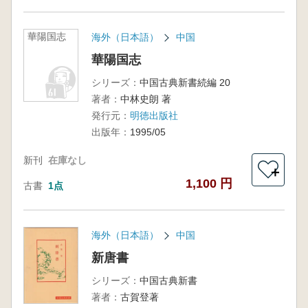
華陽国志
海外（日本語）
中国
華陽国志
シリーズ：
中国古典新書続編 20
著者：
中林史朗 著
発行元：
明徳出版社
出版年：
1995/05
新刊
在庫なし
＋
1,100 円
古書
1点
海外（日本語）
中国
新唐書
シリーズ：
中国古典新書
著者：
古賀登著