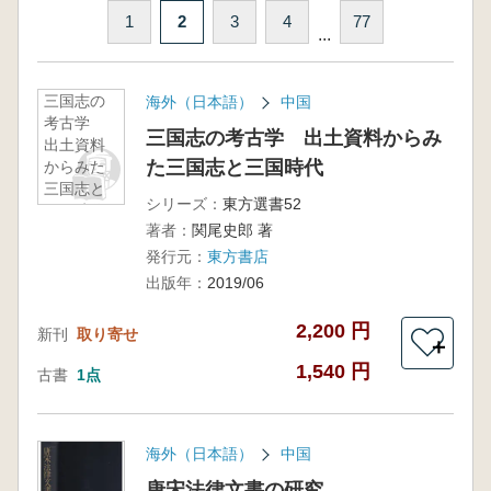
1
2
3
4
77
...
三国志の
海外（日本語）
中国
考古学
三国志の考古学 出土資料からみ
出土資料
た三国志と三国時代
からみた
三国志と
シリーズ：
東方選書52
三国時代
著者：
関尾史郎 著
発行元：
東方書店
出版年：
2019/06
2,200 円
新刊
取り寄せ
＋
1,540 円
古書
1点
海外（日本語）
中国
唐宋法律文書の研究