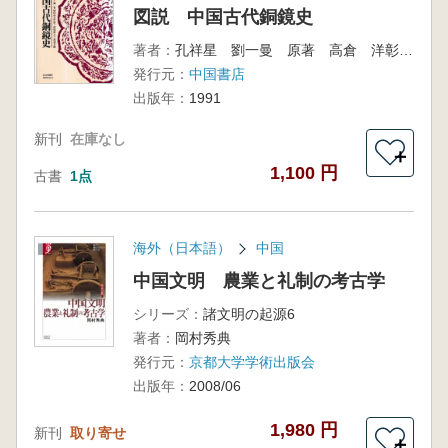
図説 中国古代銅鏡史
著者：
孔祥星 劉一曼 原著 高倉 洋彰 (他)訳
発行元：
中国書店
出版年：
1991
新刊
在庫なし
＋
1,100 円
古書
1点
海外（日本語）
中国
中国文明 農業と礼制の考古学
シリーズ：
諸文明の起源6
著者：
岡村秀典
発行元：
京都大学学術出版会
出版年：
2008/06
1,980 円
新刊
取り寄せ
＋