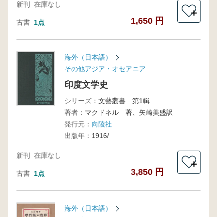
新刊
在庫なし
＋
1,650 円
古書
1点
海外（日本語）
その他アジア・オセアニア
印度文学史
シリーズ：
文藝叢書 第1輯
著者：
マクドネル 著、矢崎美盛訳
発行元：
向陵社
出版年：
1916/
新刊
在庫なし
＋
3,850 円
古書
1点
海外（日本語）