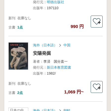
発行元：
明徳出版社
出版年：
197110
新刊
在庫なし
＋
990 円
古書
1点
海外（日本語）
中国
安陽発掘
著者：
李済 国分直一
発行元：
新日本教育図書
出版年：
1982/
新刊
在庫なし
＋
1,069 円~
古書
2点
日本の中
海外（日本語）
朝鮮