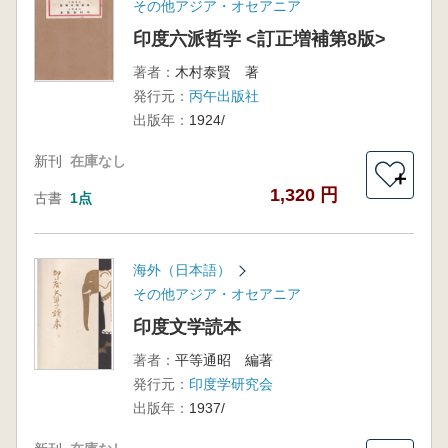
その他アジア・オセアニア
印度六派哲学 <訂正増補第8版>
著者：
木村泰賢 著
発行元：
丙午出版社
出版年：
1924/
新刊
在庫なし
＋
1,320 円
古書
1点
海外（日本語）
その他アジア・オセアニア
印度文学読本
著者：
平等通昭 編著
発行元：
印度学研究会
出版年：
1937/