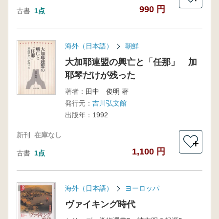
990 円
古書
1点
海外（日本語）
朝鮮
大加耶連盟の興亡と「任那」 加
耶琴だけが残った
著者：
田中 俊明 著
発行元：
吉川弘文館
出版年：
1992
新刊
在庫なし
＋
1,100 円
古書
1点
海外（日本語）
ヨーロッパ
ヴァイキング時代