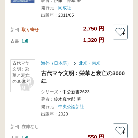
著者：
伊藤 伸幸 著
発行元：
同成社
出版年：
2011/05
2,750 円
新刊
取り寄せ
＋
1,320 円
古書
1点
古代マヤ
海外（日本語）
北米・南米
文明 : 栄
古代マヤ文明 : 栄華と衰亡の3000
華と衰亡
年
の3000年
シリーズ：
中公新書2623
著者：
鈴木真太郎 著
発行元：
中央公論新社
出版年：
2020
新刊
在庫なし
＋
550 円