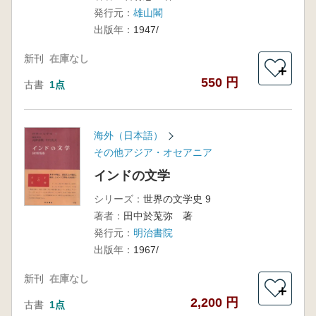
発行元：
雄山閣
出版年：
1947/
新刊
在庫なし
＋
550 円
古書
1点
海外（日本語）
その他アジア・オセアニア
インドの文学
シリーズ：
世界の文学史 9
著者：
田中於莵弥 著
発行元：
明治書院
出版年：
1967/
新刊
在庫なし
＋
2,200 円
古書
1点