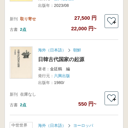
出版年：
2023/08
27,500 円
新刊
取り寄せ
＋
22,000 円~
古書
2点
海外（日本語）
朝鮮
日韓古代国家の起源
著者：
金廷鶴 編
発行元：
六興出版
出版年：
1980/
新刊
在庫なし
＋
550 円~
古書
2点
中世世界
海外（日本語）
ヨーロッパ