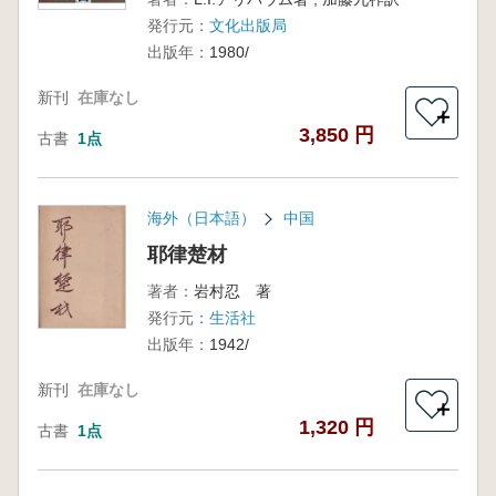
発行元：
文化出版局
出版年：
1980/
新刊
在庫なし
＋
3,850 円
古書
1点
海外（日本語）
中国
耶律楚材
著者：
岩村忍 著
発行元：
生活社
出版年：
1942/
新刊
在庫なし
＋
1,320 円
古書
1点