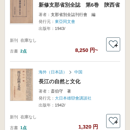
新修支那省別全誌 第6巻 陝西省
著者：
支那省別全誌刊行會 編
発行元：
東亞同文會
出版年：
1943/
新刊
在庫なし
＋
8,250 円~
古書
2点
海外（日本語）
中国
長江の自然と文化
著者：
斎伯守 著
発行元：
大日本雄辯會講談社
出版年：
1942/
新刊
在庫なし
＋
1,320 円
古書
1点