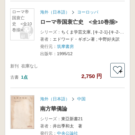
ローマ帝
海外（日本語）
ヨーロッパ
国衰亡
ローマ帝国衰亡史 <全10巻揃>
史 <全10
巻揃>
シリーズ：
ちくま学芸文庫, [キ-2-1]-[キ-2-10]
著者：
エドワード・ギボン著 ; 中野好夫訳
発行元：
筑摩書房
出版年：
1995/12
新刊
在庫なし
＋
2,750 円
古書
1点
海外（日本語）
中国
南方華僑論
シリーズ：
東亞新書21
著者：
井出季和太 著
発行元：
中央公論社