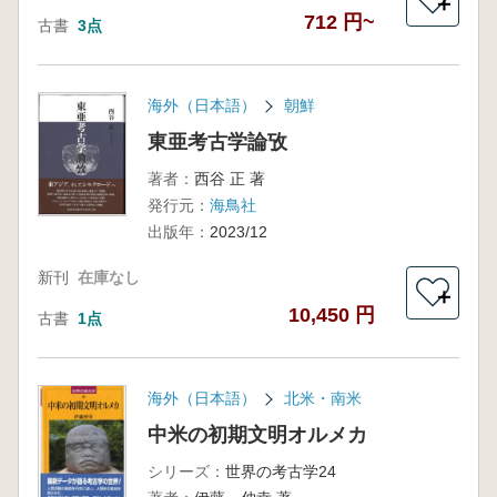
＋
712 円~
古書
3点
海外（日本語）
朝鮮
東亜考古学論攷
著者：
西谷 正 著
発行元：
海鳥社
出版年：
2023/12
新刊
在庫なし
＋
10,450 円
古書
1点
海外（日本語）
北米・南米
中米の初期文明オルメカ
シリーズ：
世界の考古学24