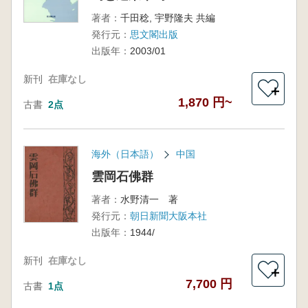
著者：
千田稔, 宇野隆夫 共編
発行元：
思文閣出版
出版年：
2003/01
新刊
在庫なし
＋
1,870 円~
古書
2点
海外（日本語）
中国
雲岡石佛群
著者：
水野清一 著
発行元：
朝日新聞大阪本社
出版年：
1944/
新刊
在庫なし
＋
7,700 円
古書
1点