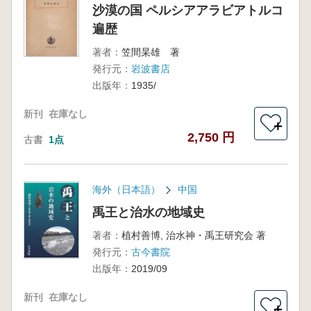
沙漠の国 ペルシアアラビアトルコ
遍歴
著者：
笠間杲雄 著
発行元：
岩波書店
出版年：
1935/
新刊
在庫なし
＋
2,750 円
古書
1点
海外（日本語）
中国
禹王と治水の地域史
著者：
植村善博, 治水神・禹王研究会 著
発行元：
古今書院
出版年：
2019/09
新刊
在庫なし
＋