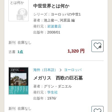
とは何か
中世世界とは何か
シリーズ：
ヨーロッパの中世1
著者：
池上俊一, 河原温 編
発行元：
岩波書店
出版年：
2008/01
新刊
在庫なし
＋
1,320 円
古書
1点
海外（日本語）
ヨーロッパ
メガリス 西欧の巨石墓
著者：
グリン・ダニエル
発行元：
学生社
出版年：
1976/
新刊
在庫なし