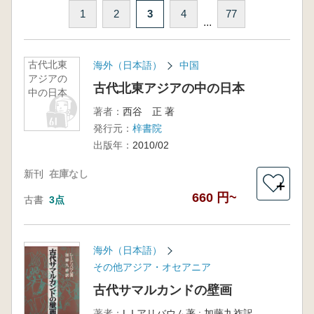
1
2
3
4
77
...
古代北東
海外（日本語）
中国
アジアの
古代北東アジアの中の日本
中の日本
著者：
西谷 正 著
発行元：
梓書院
出版年：
2010/02
新刊
在庫なし
＋
660 円~
古書
3点
海外（日本語）
その他アジア・オセアニア
古代サマルカンドの壁画
著者：
L.I.アリバウム著 ; 加藤九祚訳