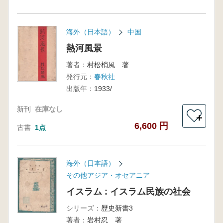
海外（日本語）
中国
熱河風景
著者：
村松梢風 著
発行元：
春秋社
出版年：
1933/
新刊
在庫なし
＋
6,600 円
古書
1点
海外（日本語）
その他アジア・オセアニア
イスラム : イスラム民族の社会
シリーズ：
歴史新書3
著者：
岩村忍 著