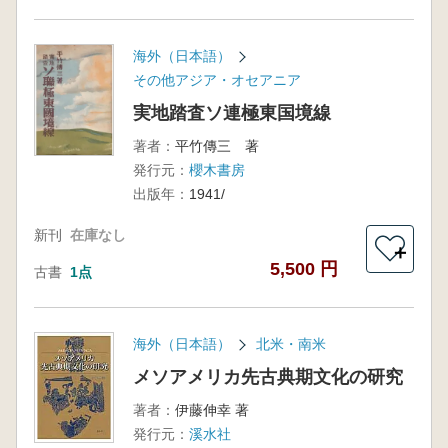
海外（日本語）
その他アジア・オセアニア
実地踏査ソ連極東国境線
著者：
平竹傳三 著
発行元：
櫻木書房
出版年：
1941/
新刊
在庫なし
＋
5,500 円
古書
1点
海外（日本語）
北米・南米
メソアメリカ先古典期文化の研究
著者：
伊藤伸幸 著
発行元：
溪水社