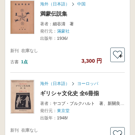
海外（日本語）
中国
満蒙伝説集
著者：
細谷清 著
発行元：
滿蒙社
出版年：
1936/
新刊
在庫なし
＋
3,300 円
古書
1点
海外（日本語）
ヨーロッパ
ギリシャ文化史 全6冊揃
著者：
ヤコブ・ブルクハルト 著、新關良三 訳
発行元：
東京堂
出版年：
1948/
新刊
在庫なし