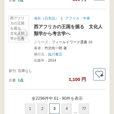
古書
1点
西アフリ
海外（日本語）
アフリカ・中東
カの王国
西アフリカの王国を掘る 文化人
を掘る
類学から考古学へ
文化人類
学から考
シリーズ：
フィールドワーク選書 10
古学へ
著者：
竹沢尚一郎 著
発行元：
臨川書店
出版年：
2014
新刊
在庫なし
＋
1,100 円
古書
1点
全2296件中 61 - 90件を表示
1
2
3
4
77
...