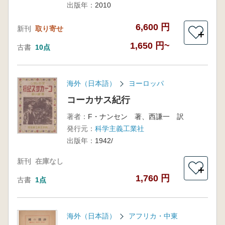
出版年：
2010
6,600 円
新刊
取り寄せ
＋
1,650 円~
古書
10点
海外（日本語）
ヨーロッパ
コーカサス紀行
著者：
F・ナンセン 著、西謙一 訳
発行元：
科学主義工業社
出版年：
1942/
新刊
在庫なし
＋
1,760 円
古書
1点
海外（日本語）
アフリカ・中東