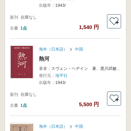
出版年：
1943/
新刊
在庫なし
＋
1,540 円
古書
1点
海外（日本語）
中国
熱河
著者：
スヴェン・ヘデイン 著、黒川武敏 訳
発行元：
地平社
出版年：
1943/
新刊
在庫なし
＋
5,500 円
古書
1点
海外（日本語）
中国