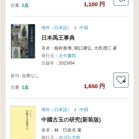
1,100 円
古書
1点
海外（日本語）
中国
日本禹王事典
著者：
植村善博, 関口康弘, 大邑潤三 著
発行元：
古今書院
出版年：
2023/04
新刊
在庫なし
＋
1,650 円
古書
1点
海外（日本語）
中国
中國古玉の研究(新装版)
著者：
林 巳奈夫 著
発行元：
吉川弘文館