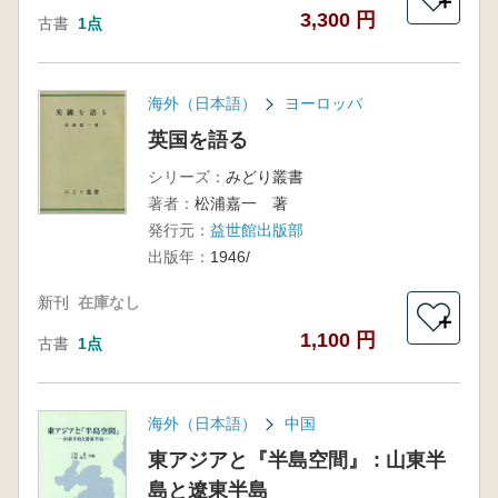
＋
3,300 円
古書
1点
海外（日本語）
ヨーロッパ
英国を語る
シリーズ：
みどり叢書
著者：
松浦嘉一 著
発行元：
益世館出版部
出版年：
1946/
新刊
在庫なし
＋
1,100 円
古書
1点
海外（日本語）
中国
東アジアと『半島空間』 : 山東半
島と遼東半島